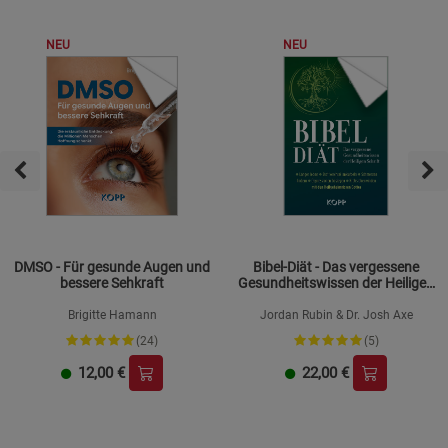
NEU
NEU
DMSO - Für gesunde Augen und
Bibel-Diät - Das vergessene
bessere Sehkraft
Gesundheitswissen der Heiligen
Schrift
Brigitte Hamann
Jordan Rubin & Dr. Josh Axe
(24)
(5)
12,00
€
22,00
€