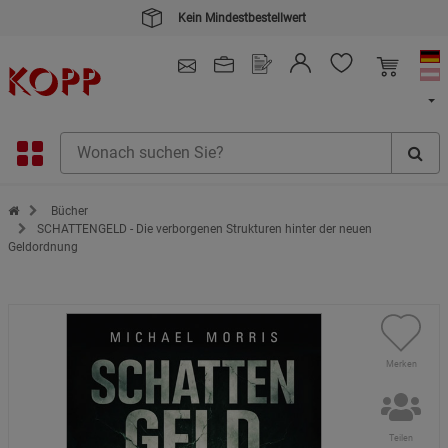
Kein Mindestbestellwert
4.91
/ 5.0 - SEHR GUT
(148.390)
Zur Startseite des Kopp Verlag Online-Shop
Bücher
SCHATTENGELD - Die verborgenen Strukturen hinter der neuen
Geldordnung
Merken
Teilen