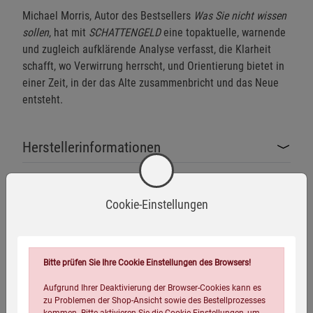
Michael Morris, Autor des Bestsellers
Was Sie nicht wissen
sollen
, hat mit
SCHATTENGELD
eine topaktuelle, warnende
und zugleich aufklärende Analyse verfasst, die Klarheit
schafft, wo Verwirrung herrscht, und Orientierung bietet in
einer Zeit, in der das Alte zusammenbricht und das Neue
entsteht.
Herstellerinformationen
Cookie-Einstellungen
Eigenschaften
Verlag / Herausgeber:
Amadeus Verlag
Bitte prüfen Sie Ihre Cookie Einstellungen des Browsers!
ISBN-13:
9783985620470
Aufgrund Ihrer Deaktivierung der Browser-Cookies kann es
Infos:
Paperback, 272 Seiten
zu Problemen der Shop-Ansicht sowie des Bestellprozesses