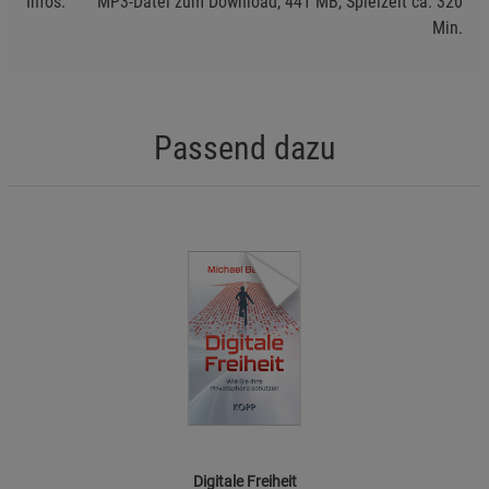
Infos:
MP3-Datei zum Download, 441 MB, Spielzeit ca. 320
Funktionale Cookies (1)
Funktionale Cooki
Min.
Beschreibung Funktionale Cookies
Cookie-Informationen
anzeigen
Passend dazu
Statistik Cookies (2)
Statistik Cookies
Beschreibung Statistik Cookies
Cookie-Informationen
anzeigen
Marketing Cookies (3)
Marketing Cookies
Beschreibung Marketing Cookies
Cookie-Informationen
anzeigen
Datenschutzerklärung
Impressum
Digitale Freiheit