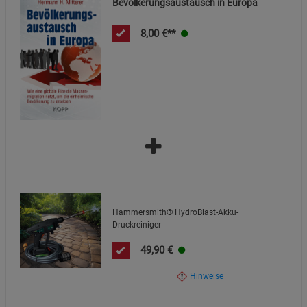
Bevölkerungsaustausch in Europa
8,00
€**
Hammersmith® HydroBlast-Akku-
Druckreiniger
49,90
€
Hinweise