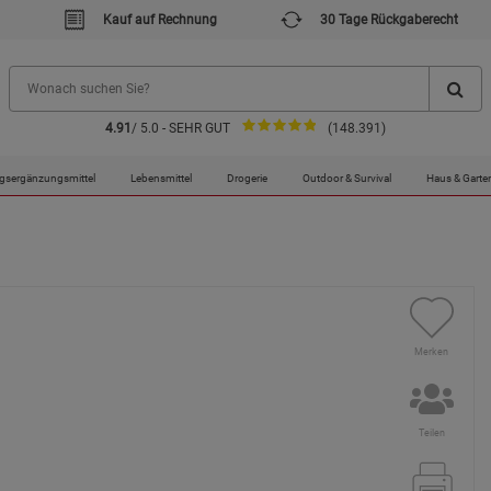
Kauf auf Rechnung
30 Tage Rückgaberecht
4.91
/ 5.0 - SEHR GUT
(148.391)
gsergänzungsmittel
Lebensmittel
Drogerie
Outdoor & Survival
Haus & Garte
Merken
Teilen