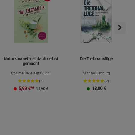
Naturkosmetik einfach selbst
Die Treibhauslüge
gemacht
Cosima Bellersen Quirini
Michael Limburg
(3)
(2)
K
5,99
€**
18,00
€
16,90 €