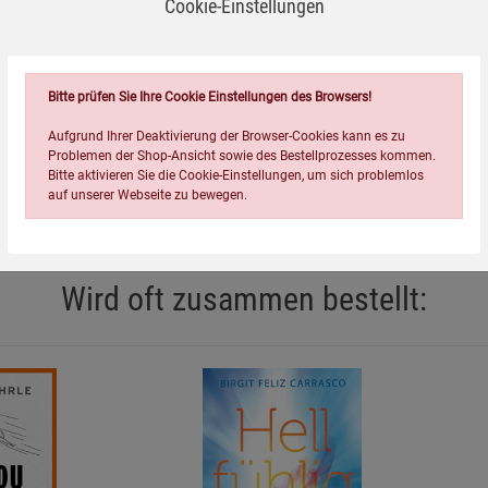
Cookie-Einstellungen
s dem Leser auf verblüffende Weise fortlaufend
und das Zeug zum Game-Changer in der Resilienz-Literatur
Bitte prüfen Sie Ihre Cookie Einstellungen des Browsers!
Aufgrund Ihrer Deaktivierung der Browser-Cookies kann es zu
Problemen der Shop-Ansicht sowie des Bestellprozesses kommen.
Bitte aktivieren Sie die Cookie-Einstellungen, um sich problemlos
auf unserer Webseite zu bewegen.
Wird oft zusammen bestellt:
Einstellungen speichern für die Gruppe
Einstellungen speichern für die Gruppe
Einstellungen speichern für d
Zurück
Einwilligung nicht erteilen
Notwendige Cookies (5)
Beschreibung Notwendige Cookies