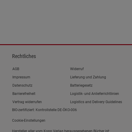
Rechtliches
Link zum/zur
AGB
Widerruf
Link zum/zur
Impressum
Lieferung und Zahlung
Link zum/zur
Datenschutz
Batteriegesetz
Link zum/zur
Barrierefreiheit
Logistik- und Anlieferrichtlinien
Vertrag widerrufen
Logistics and Delivery Guidelines
BIO-zertifiziert: Kontrollstelle DE-ÖKO-006
Cookie-Einstellungen
Hersteller aller vom Kopp Verlag herausgegebenen Bücher ist: