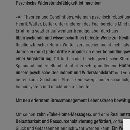
Psychische Widerstandsfähigkeit ist machbar
»An Theorien und Geheimtipps, wie man psychisch robust und g
Henrik Walter, Leiter unter anderem des Fachbereichs Mind an
Erfahrung setzt er auf weniger trendige, aber durchaus
überraschende und wissenschaftlich belegte Wege zur Resil
Resilienzforscher Henrik Walter, versprechen meist mehr, als
Jahres erkrankt jeder dritte Europäer an einer
behandlungswü
einer Angststörung
. Oft fällt es nicht leicht, psychische 
Spannend und erhellend erläutert er sehr grundlegend
Hinte
unsere psychische Gesundheit und Widerstandskraft
und verm
helfen kann. So ist auch Stress keineswegs immer schädlich, 
Immunsystem und macht uns resilienter.
Mit neu erlerntem Stressmanagement Lebenskrisen bewälti
Mit seinen
zehn »Take-Home-Messages«
und dem
Resilienzt
Belastbarkeit und Ressourcenaktivierung gefördert
, sodass 
Glück und Gelassenheit endlich wahr werden kann.
Ein Weg f