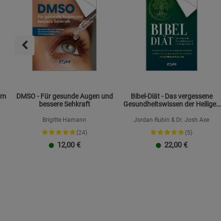
om
DMSO - Für gesunde Augen und
Bibel-Diät - Das vergessene
bessere Sehkraft
Gesundheitswissen der Heiligen
Schrift
Brigitte Hamann
Jordan Rubin & Dr. Josh Axe
(24)
(5)
12,00
€
22,00
€