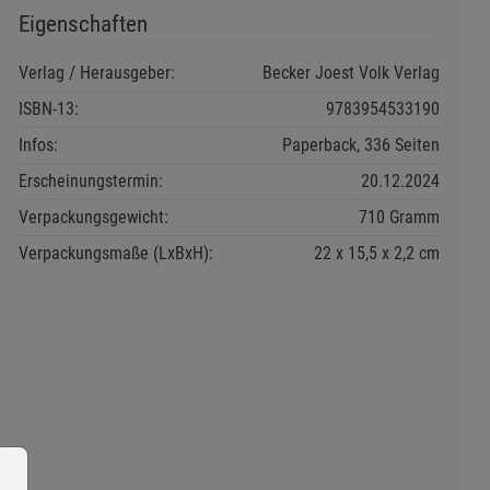
Eigenschaften
Verlag / Herausgeber:
Becker Joest Volk Verlag
ISBN-13:
9783954533190
Infos:
Paperback, 336 Seiten
Erscheinungstermin:
20.12.2024
Verpackungsgewicht:
710 Gramm
Verpackungsmaße (LxBxH):
22
15,5
2,2
cm