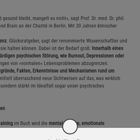
esund bleibt, mangelt es nicht«, sagt Prof. Dr. med. Dr. phil.
d Brain an der Charité in Berlin. Mit 30 Jahren klinischer
ienz
. Glücksratgeber, sagt der renommierte Wissenschaftler und
 sie halten können. Dabei ist der Bedarf groß:
Innerhalb eines
rdigen psychischen Störung, wie Burnout, Depressionen oder
Störungen von »normalen« Lebensproblemen abzugrenzen.
rgründe, Fakten, Erkenntnisse und Mechanismen rund um
ittelt überraschend neue Sichtweisen auf das, was wirklich
sondern stärkt im Idealfall sogar unser psychisches
gen
raining
im Buch wird die
mentale Stärke, emotionale
die Stressbewältigung mühelos klappt und das Streben nach
ür mehr Resilienz im Alltag.