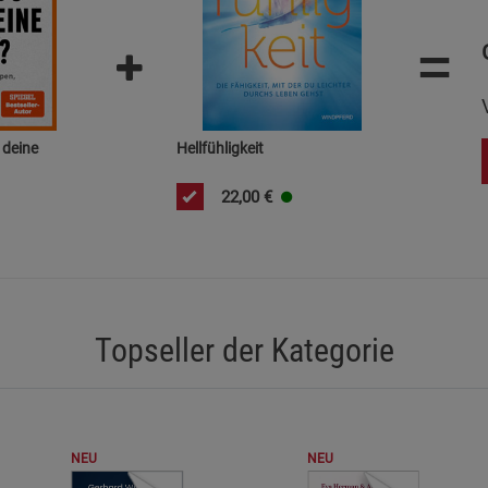
Cookie-Informationen
anzeigen
=
Funktionale Cookies (1)
Funktionale Co
Beschreibung Funktionale Cookies
 deine
Hellfühligkeit
Cookie-Informationen
anzeigen
22,00
€
Statistik Cookies (2)
Statistik Cookie
Beschreibung Statistik Cookies
Cookie-Informationen
anzeigen
Topseller der Kategorie
Marketing Cookies (3)
Marketing Cook
Beschreibung Marketing Cookies
Cookie-Informationen
anzeigen
NEU
NEU
Datenschutzerklärung
Impressum