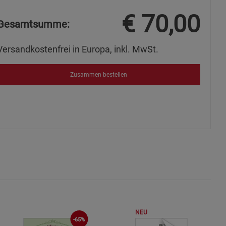
€
70,00
Gesamtsumme:
okies
Versandkostenfrei in Europa, inkl. MwSt.
Zusammen bestellen
s
ies
NEU
-65%