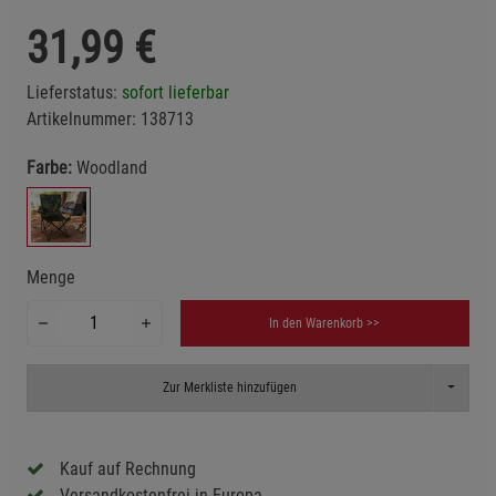
31,99
€
Lieferstatus:
sofort lieferbar
Artikelnummer:
138713
Farbe:
Woodland
Menge
In den Warenkorb >>
Toggle D
Zur Merkliste hinzufügen
Kauf auf Rechnung
Versandkostenfrei in Europa