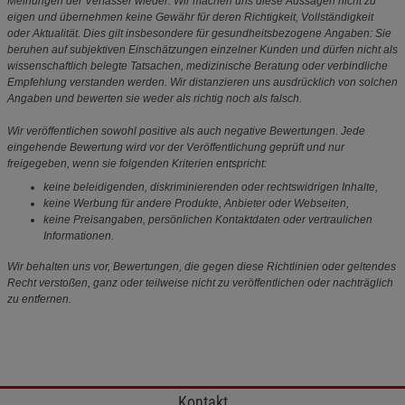
(1)
(1)
99,95
32,99
19,99
59,99
€
€
€
€
-20%
Bushcraft
Amazonas® T-
Einmannzelt
Zelthering
Spain Oilskin
STRAP
´Recom´
Stahl
Tarp
Befestigungsg
urt für
Hängematten
(3)
28,90
0,99
€
199,00
€
109,99
€