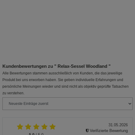
Coleman Zelt
Komfort-
Dreimannzelt
Coghlans
FastPitch Pop
Tunnelzelt für
mit Stauraum
Notzelt
Up Galiano - 4
2 bis 3
2 × 4,05 m
Personen
Personen
(1)
(2)
(4)
(3)
79,99
89,99
13,99
149,00
€
€
€
€
Abdeckplane
Coleman Zelt
Pyramidenzelt
Zeltzubehör-