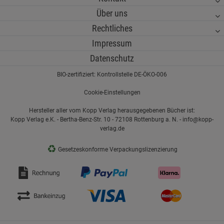
€
249.00 €
NEU
-10%
BOXIO TOILET
Laser cut
Sitzmatte
Schweizer
MAX+
camo
selbstaufblase
Wolldecke - 200
Trockentoilette
net/Nylonnetz
nd
x 140 cm
WASP I
(56)
(115)
59,99
49,99
7,95
€
229,90
€
€
€
256.00 €