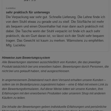
PE
Kobuk
»Tipi«
Set (Heringe,
BlackOut - plus,
Hammer, Leine,
4 Personen
etc.)
(16)
(1)
(7)
17,99
16,99
239,00
€
119,99
€
€
€
Coleman Zelt
Tarnnetz Basic
Camp-A-Box®
Laser cut camo
Darwin - 2
Light 2,2 x 3,0
7-teilig
net/Nylonnetz
Personen
m
WASP I