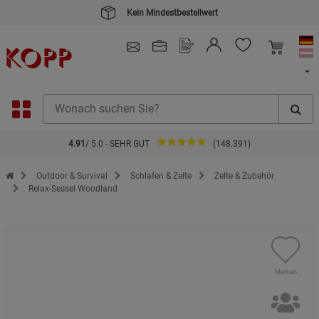
Kein Mindestbestellwert
4.91
/ 5.0 - SEHR GUT
(148.391)
Zur Startseite des Kopp Verlag Online-Shop
Outdoor & Survival
Schlafen & Zelte
Zelte & Zubehör
Relax-Sessel Woodland
Merken