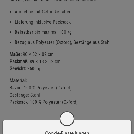
Armlehne mit Getränkehalter
Lieferung inklusive Packsack
Belastbar bis maximal 100 kg
Bezug aus Polyester (Oxford), Gestänge aus Stahl
Maße:
90 × 52 × 82 cm
Packmaß:
89 × 13 × 12 cm
Gewicht:
2600 g
Material:
Bezug: 100 % Polyester (Oxford)
Gestänge: Stahl
Packsack: 100 % Polyester (Oxford)
Warnhinweise / Sicherheitsinformationen
Cookie-Einstellungen