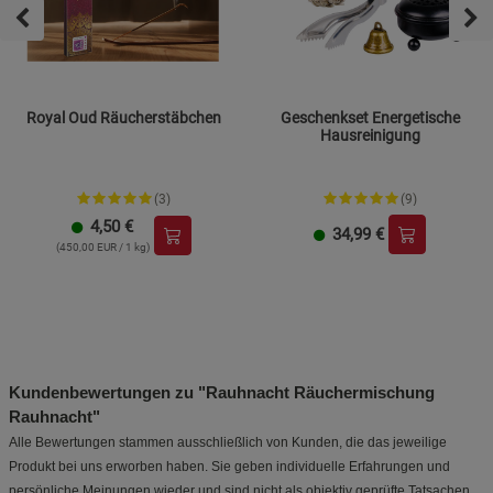
Royal Oud Räucherstäbchen
Geschenkset Energetische
Hausreinigung
(3)
(9)
4,50
€
34,99
€
(450,00 EUR / 1 kg)
Kundenbewertungen zu "Rauhnacht Räuchermischung
Rauhnacht"
Alle Bewertungen stammen ausschließlich von Kunden, die das jeweilige
Produkt bei uns erworben haben. Sie geben individuelle Erfahrungen und
persönliche Meinungen wieder und sind nicht als objektiv geprüfte Tatsachen