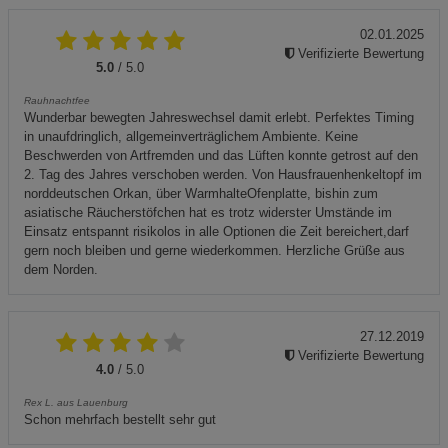
02.01.2025
Verifizierte Bewertung
5.0
/ 5.0
Rauhnachtfee
Wunderbar bewegten Jahreswechsel damit erlebt. Perfektes Timing
in unaufdringlich, allgemeinverträglichem Ambiente. Keine
Beschwerden von Artfremden und das Lüften konnte getrost auf den
2. Tag des Jahres verschoben werden. Von Hausfrauenhenkeltopf im
norddeutschen Orkan, über WarmhalteOfenplatte, bishin zum
asiatische Räucherstöfchen hat es trotz widerster Umstände im
Einsatz entspannt risikolos in alle Optionen die Zeit bereichert,darf
gern noch bleiben und gerne wiederkommen. Herzliche Grüße aus
dem Norden.
27.12.2019
Verifizierte Bewertung
4.0
/ 5.0
Rex L. aus Lauenburg
Schon mehrfach bestellt sehr gut