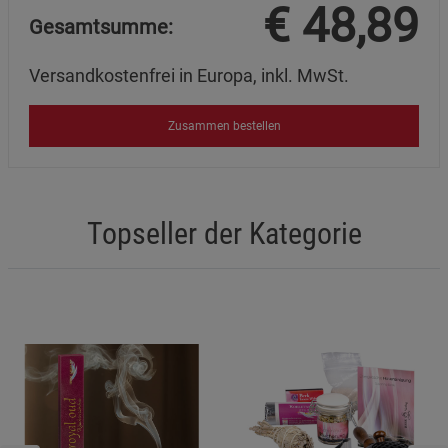
€
48,89
Gesamtsumme:
Marketing Cookies (3)
Marketing Cookies
Versandkostenfrei in Europa, inkl. MwSt.
Beschreibung Marketing Cookies
Cookie-Informationen
anzeigen
Zusammen bestellen
Datenschutzerklärung
Impressum
Topseller der Kategorie