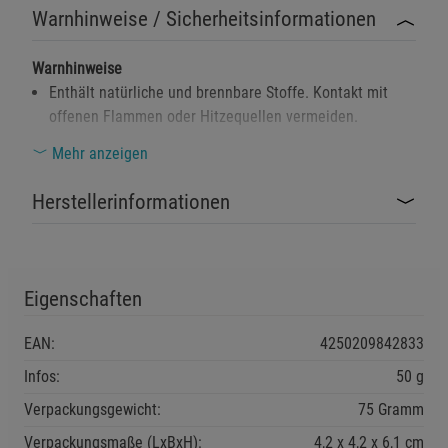
Warnhinweise / Sicherheitsinformationen
Warnhinweise
Enthält natürliche und brennbare Stoffe. Kontakt mit
offenen Flammen oder Hitzequellen vermeiden.
Gesundheitsrisiko bei direktem Einatmen des Rauchs. In
Mehr anzeigen
gut belüfteten Bereichen verwenden.
Herstellerinformationen
Von Kindern fernhalten. Nicht zum Verzehr geeignet.
Umweltgefährlich: Nicht in Gewässer oder Böden
gelangen lassen.
Eigenschaften
EAN:
4250209842833
Sicherheitshinweise
Infos:
50 g
Nur in einem gut belüfteten Bereich verwenden, um die
Verpackungsgewicht:
75 Gramm
Ansammlung von Rauch zu vermeiden.
Verpackungsmaße (LxBxH):
4,2
4,2
6,1
cm