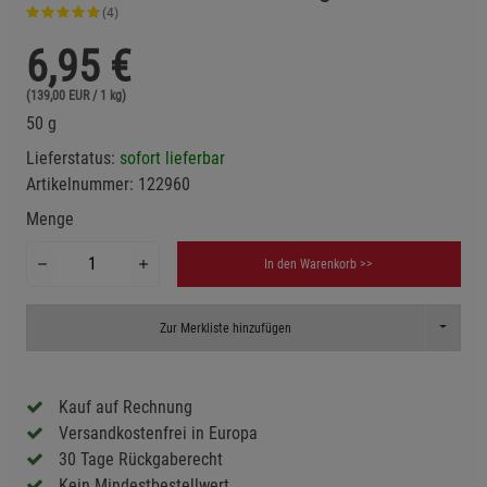
(4)
6,95
€
(139,00 EUR / 1 kg)
50 g
Lieferstatus:
sofort lieferbar
Artikelnummer:
122960
Menge
In den Warenkorb >>
Toggle D
Zur Merkliste hinzufügen
Kauf auf Rechnung
Versandkostenfrei in Europa
30 Tage Rückgaberecht
Kein Mindestbestellwert