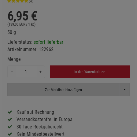
(4)
6,95
€
(139,00 EUR / 1 kg)
50 g
Lieferstatus:
sofort lieferbar
Artikelnummer:
122962
Menge
In den Warenkorb >>
Toggle D
Zur Merkliste hinzufügen
Kauf auf Rechnung
Versandkostenfrei in Europa
30 Tage Rückgaberecht
Kein Mindestbestellwert