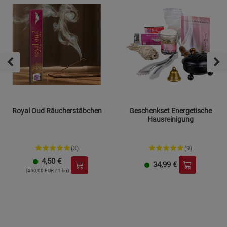
Royal Oud Räucherstäbchen
Geschenkset Energetische
Hausreinigung
(3)
(9)
4,50
€
34,99
€
(450,00 EUR / 1 kg)