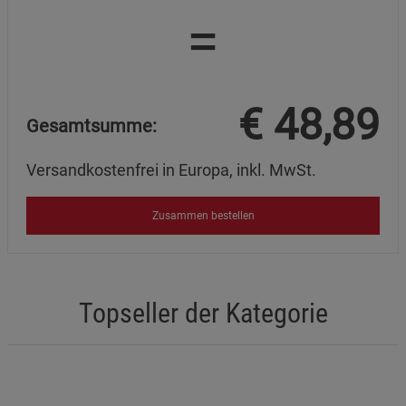
=
Marketing Cookies (3)
Marketing Cookies
Beschreibung Marketing Cookies
Cookie-Informationen
anzeigen
€
48,89
Gesamtsumme:
Datenschutzerklärung
Impressum
Versandkostenfrei in Europa, inkl. MwSt.
Zusammen bestellen
Topseller der Kategorie