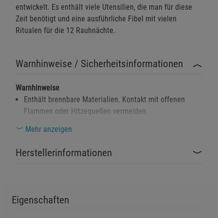
entwickelt. Es enthält viele Utensilien, die man für diese
Zeit benötigt und eine ausführliche Fibel mit vielen
Ritualen für die 12 Rauhnächte.
Warnhinweise / Sicherheitsinformationen
Warnhinweise
Enthält brennbare Materialien. Kontakt mit offenen
Flammen oder Hitzequellen vermeiden.
Gesundheitsrisiko bei direktem Einatmen des Rauchs. In
Mehr anzeigen
gut belüfteten Bereichen verwenden.
Herstellerinformationen
Von Kindern fernhalten. Nicht zum Verzehr geeignet.
Umweltgefährlich: Nicht in Gewässer oder Böden
gelangen lassen.
Eigenschaften