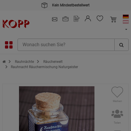
Kein Mindestbestellwert
4.91
/ 5.0 - SEHR GUT
(148.391)
Zur Startseite des Kopp Verlag Online-Shop
Rauhnächte
Räucherwelt
Rauhnacht Räuchermischung Naturgeister
Merken
Teilen