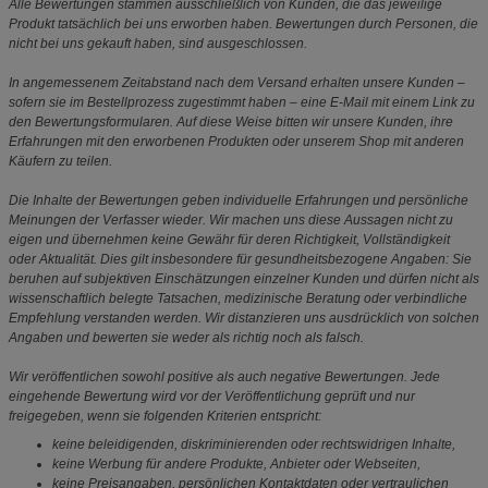
Alle Bewertungen stammen ausschließlich von Kunden, die das jeweilige
Produkt tatsächlich bei uns erworben haben. Bewertungen durch Personen, die
nicht bei uns gekauft haben, sind ausgeschlossen.
In angemessenem Zeitabstand nach dem Versand erhalten unsere Kunden –
sofern sie im Bestellprozess zugestimmt haben – eine E-Mail mit einem Link zu
den Bewertungsformularen. Auf diese Weise bitten wir unsere Kunden, ihre
Erfahrungen mit den erworbenen Produkten oder unserem Shop mit anderen
Käufern zu teilen.
Die Inhalte der Bewertungen geben individuelle Erfahrungen und persönliche
Meinungen der Verfasser wieder. Wir machen uns diese Aussagen nicht zu
eigen und übernehmen keine Gewähr für deren Richtigkeit, Vollständigkeit
oder Aktualität. Dies gilt insbesondere für gesundheitsbezogene Angaben: Sie
beruhen auf subjektiven Einschätzungen einzelner Kunden und dürfen nicht als
wissenschaftlich belegte Tatsachen, medizinische Beratung oder verbindliche
Empfehlung verstanden werden. Wir distanzieren uns ausdrücklich von solchen
Angaben und bewerten sie weder als richtig noch als falsch.
Wir veröffentlichen sowohl positive als auch negative Bewertungen. Jede
eingehende Bewertung wird vor der Veröffentlichung geprüft und nur
freigegeben, wenn sie folgenden Kriterien entspricht:
keine beleidigenden, diskriminierenden oder rechtswidrigen Inhalte,
keine Werbung für andere Produkte, Anbieter oder Webseiten,
keine Preisangaben, persönlichen Kontaktdaten oder vertraulichen