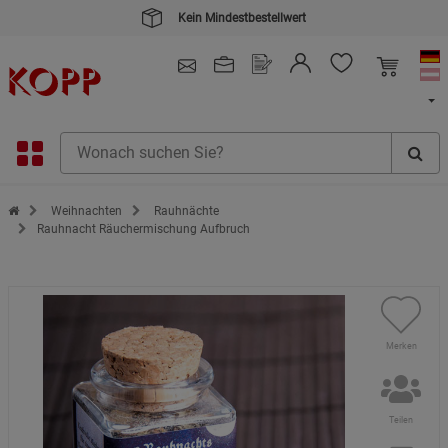
Kein Mindestbestellwert
4.91
/ 5.0 - SEHR GUT
(148.387)
Zur Startseite des Kopp Verlag Online-Shop
Weihnachten
Rauhnächte
Rauhnacht Räuchermischung Aufbruch
Merken
Teilen