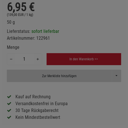
6,95
€
(139,00 EUR / 1 kg)
50 g
Lieferstatus:
sofort lieferbar
Artikelnummer:
122961
Menge
In den Warenkorb >>
Toggle D
Zur Merkliste hinzufügen
Kauf auf Rechnung
Versandkostenfrei in Europa
30 Tage Rückgaberecht
Kein Mindestbestellwert