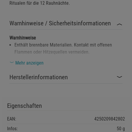
Ritualen für die 12 Rauhnächte.
Warnhinweise / Sicherheitsinformationen
Warnhinweise
Enthält brennbare Materialien. Kontakt mit offenen
Flammen oder Hitzequellen vermeiden.
Gesundheitsrisiko bei direktem Einatmen des Rauchs. In
Mehr anzeigen
gut belüfteten Bereichen verwenden.
Herstellerinformationen
Von Kindern fernhalten. Nicht zum Verzehr geeignet.
Umweltgefährlich: Nicht in Gewässer oder Böden
gelangen lassen.
Eigenschaften
EAN:
4250209842802
Sicherheitshinweise
Infos:
50 g