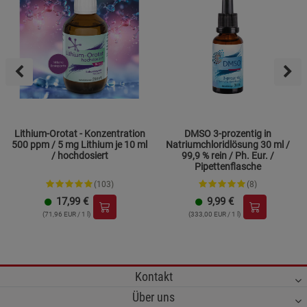
Lithium-Orotat - Konzentration
DMSO 3-prozentig in
500 ppm / 5 mg Lithium je 10 ml
Natriumchloridlösung 30 ml /
/ hochdosiert
99,9 % rein / Ph. Eur. /
Pipettenflasche
(103)
(8)
17,99
€
9,99
€
(71,96 EUR / 1 l)
(333,00 EUR / 1 l)
Kontakt
Über uns