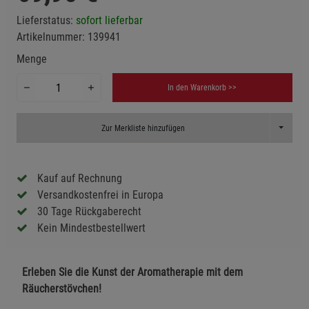
Lieferstatus:
sofort lieferbar
Artikelnummer:
139941
Menge
In den Warenkorb >>
Toggle D
Zur Merkliste hinzufügen
Kauf auf Rechnung
Versandkostenfrei in Europa
30 Tage Rückgaberecht
Kein Mindestbestellwert
Erleben Sie die Kunst der Aromatherapie mit dem
Räucherstövchen!