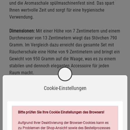
und die Aromaschale spülmaschinenfest sind. Das spart
Ihnen wertvolle Zeit und sorgt für eine hygienische
Verwendung.
Dimensionen:
Mit einer Höhe von 7 Zentimetern und einem
Durchmesser von 13 Zentimetern wiegt das Stövchen 790
Gramm. Im Vergleich dazu erreicht das gesamte Set mit
Räucherschale eine Höhe von 9 Zentimetern und bringt ein
Gewicht von 950 Gramm auf die Waage, was es zu einem
stabilen und dennoch eleganten Accessoire für jeden
Raum macht.
Cookie-Einstellungen
Warnhinweise / Sicherheitsinformationen
Bitte prüfen Sie Ihre Cookie Einstellungen des Browsers!
Warnhinweise:
Aufgrund Ihrer Deaktivierung der Browser-Cookies kann es
Produkt nicht für Kinder unter 14 Jahren geeignet.
zu Problemen der Shop-Ansicht sowie des Bestellprozesses