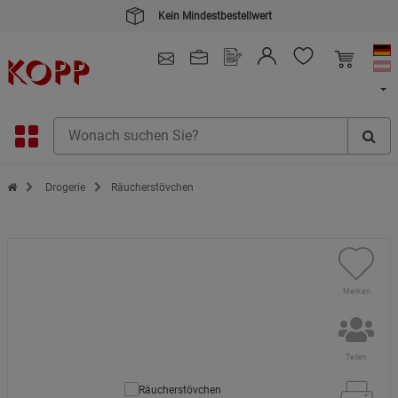
Kein Mindestbestellwert
4.91
/ 5.0 - SEHR GUT
(148.391)
Zur Startseite des Kopp Verlag Online-Shop
Drogerie
Räucherstövchen
Merken
Teilen