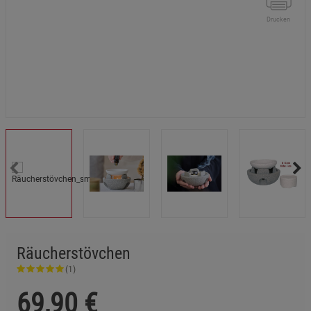
Drucken
Räucherstövchen
(1)
69,90
€