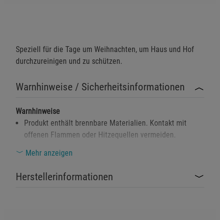
Speziell für die Tage um Weihnachten, um Haus und Hof
durchzureinigen und zu schützen.
Warnhinweise / Sicherheitsinformationen
Warnhinweise
Produkt enthält brennbare Materialien. Kontakt mit
offenen Flammen oder Hitzequellen vermeiden.
Gesundheitsrisiko bei direktem Einatmen des Rauchs. In
Mehr anzeigen
gut belüfteten Bereichen verwenden.
Herstellerinformationen
Von Kindern fernhalten. Nicht zum Verzehr geeignet.
Umweltgefährlich: Nicht in Gewässer oder Böden
gelangen lassen.