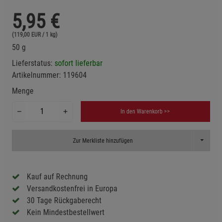
5,95
€
(119,00 EUR / 1 kg)
50 g
Lieferstatus:
sofort lieferbar
Artikelnummer:
119604
Menge
In den Warenkorb >>
Toggle D
Zur Merkliste hinzufügen
Kauf auf Rechnung
Versandkostenfrei in Europa
30 Tage Rückgaberecht
Kein Mindestbestellwert