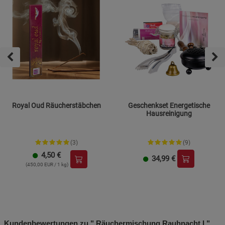
Royal Oud Räucherstäbchen
Geschenkset Energetische
Hausreinigung
(3)
(9)
4,50
€
34,99
€
(450,00 EUR / 1 kg)
Kundenbewertungen zu " Räuchermischung Rauhnacht I "