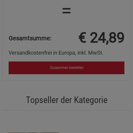
=
Beschreibung Statistik Cookies
Cookie-Informationen
anzeigen
Marketing Cookies (3)
€
24,89
Marketing Cookies
Gesamtsumme:
Beschreibung Marketing Cookies
Cookie-Informationen
anzeigen
Versandkostenfrei in Europa, inkl. MwSt.
Datenschutzerklärung
Impressum
Zusammen bestellen
Topseller der Kategorie