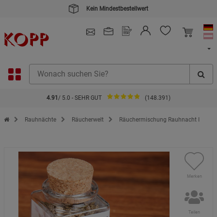
Kein Mindestbestellwert
4.91
/ 5.0 - SEHR GUT
(148.391)
Zur Startseite des Kopp Verlag Online-Shop
Rauhnächte
Räucherwelt
Räuchermischung Rauhnacht I
Merken
Teilen