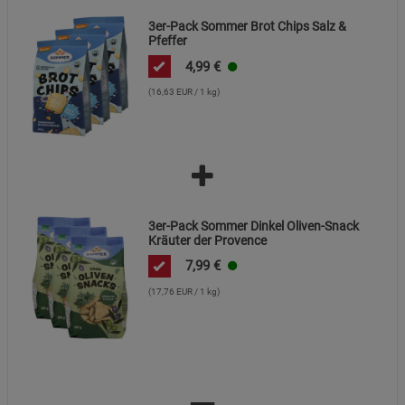
Cookie-Informationen
anzeigen
3er-Pack Sommer Brot Chips Salz &
Pfeffer
Marketing Cookies (3)
Marketing Cookies
4,99
€
Beschreibung Marketing Cookies
(16,63 EUR / 1 kg)
Cookie-Informationen
anzeigen
Datenschutzerklärung
Impressum
3er-Pack Sommer Dinkel Oliven-Snack
Kräuter der Provence
7,99
€
(17,76 EUR / 1 kg)