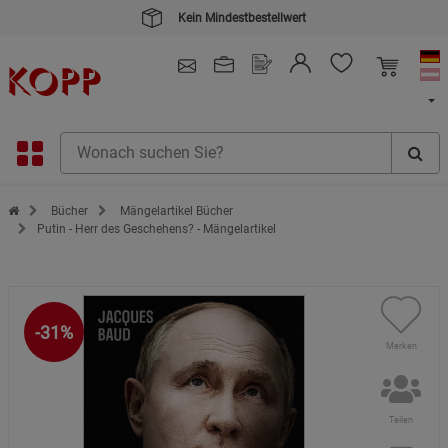
Kein Mindestbestellwert
4.91
/ 5.0 - SEHR GUT
(148.387)
Zur Startseite des Kopp Verlag Online-Shop
Bücher
Mängelartikel Bücher
Putin - Herr des Geschehens? - Mängelartikel
-31%
Merken
Teilen