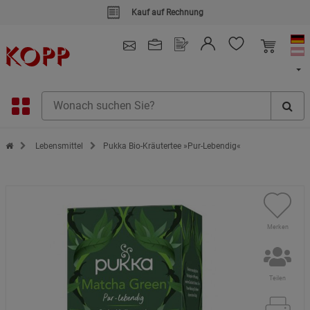
Kauf auf Rechnung
4.91
/ 5.0 - SEHR GUT
(148.391)
Zur Startseite des Kopp Verlag Online-Shop
Lebensmittel
Pukka Bio-Kräutertee »Pur-Lebendig«
Merken
Teilen