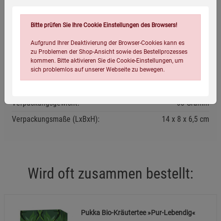
Kühl und trocken lagern.
Mindestens haltbar bis: siehe Verpackung.
Bitte prüfen Sie Ihre Cookie Einstellungen des Browsers!
Aufgrund Ihrer Deaktivierung der Browser-Cookies kann es
Eigenschaften
zu Problemen der Shop-Ansicht sowie des Bestellprozesses
kommen. Bitte aktivieren Sie die Cookie-Einstellungen, um
EAN:
5060229014351
sich problemlos auf unserer Webseite zu bewegen.
Infos:
20 Teebeutel à 1,5 g
Verpackungsgewicht:
68 Gramm
Verpackungsmaße (LxBxH):
14
8
6,5
cm
Einstellungen speichern für die Gruppe
Einstellungen speichern für die Gruppe
Wird oft zusammen bestellt:
Einstellungen speichern für die Gruppe
Zurück
Einwilligung nicht erteilen
Pukka Bio-Kräutertee »Pur-Lebendig«
Notwendige Cookies (5)