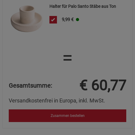
Datenschutzerklärung
Impressum
Halter für Palo Santo Stäbe aus Ton
9,99
€
=
€
60,77
Gesamtsumme:
Versandkostenfrei in Europa, inkl. MwSt.
Zusammen bestellen