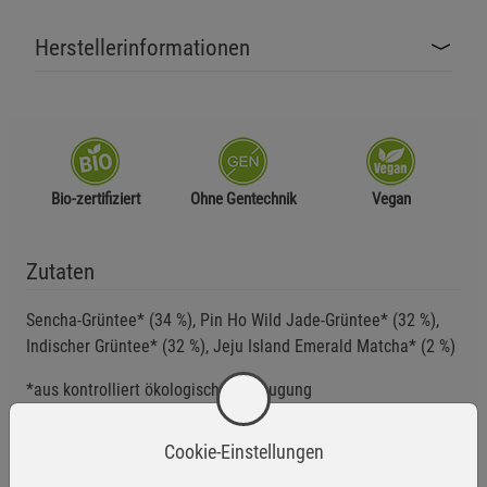
Herstellerinformationen
Bio-zertifiziert
Ohne Gentechnik
Vegan
Zutaten
Sencha-Grüntee* (34 %), Pin Ho Wild Jade-Grüntee* (32 %),
Indischer Grüntee* (32 %), Jeju Island Emerald Matcha* (2 %)
*aus kontrolliert ökologischer Erzeugung
Cookie-Einstellungen
Anwendungsempfehlung