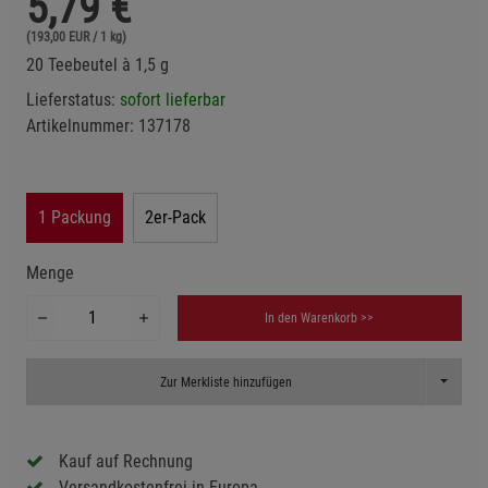
5,79
€
(193,00 EUR / 1 kg)
20 Teebeutel à 1,5 g
Lieferstatus:
sofort lieferbar
Artikelnummer:
137178
1 Packung
2er-Pack
Menge
In den Warenkorb >>
Toggle D
Zur Merkliste hinzufügen
Kauf auf Rechnung
Versandkostenfrei in Europa