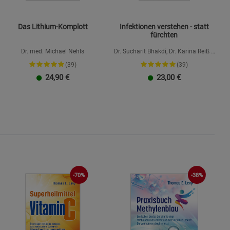
Das Lithium-Komplott
Infektionen verstehen - statt
fürchten
Dr. med. Michael Nehls
Dr. Sucharit Bhakdi, Dr. Karina Reiß &
Dr. Claus Köhnlein
(39)
(39)
24,90
€
23,00
€
-70%
-38%