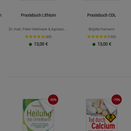
n
Praxisbuch Lithium
Praxisbuch CDL
Dr. med. Peter Heilmeyer & Agnieszka
Brigitte Hamann
Peralta Martin
(48)
(188)
13,00
€
13,00
€
-50%
-75%