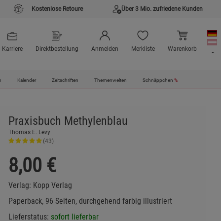
Kostenlose Retoure
Über 3 Mio. zufriedene Kunden
Karriere
Direktbestellung
Anmelden
Merkliste
Warenkorb
n
Kalender
Zeitschriften
Themenwelten
Schnäppchen
%
Praxisbuch Methylenblau
Thomas E. Levy
(43)
8,00
€
Verlag:
Kopp Verlag
Paperback, 96 Seiten, durchgehend farbig illustriert
Lieferstatus:
sofort lieferbar