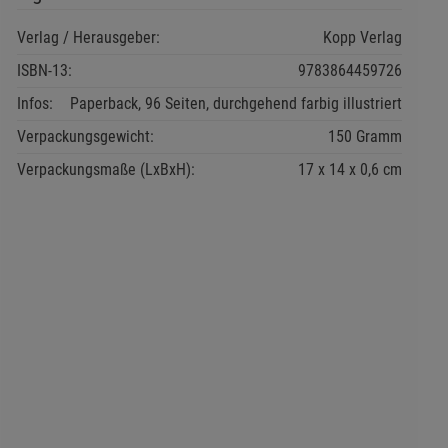
Verlag / Herausgeber:
Kopp Verlag
ISBN-13:
9783864459726
Infos:
Paperback, 96 Seiten, durchgehend farbig illustriert
Verpackungsgewicht:
150 Gramm
Verpackungsmaße (LxBxH):
17
14
0,6
cm