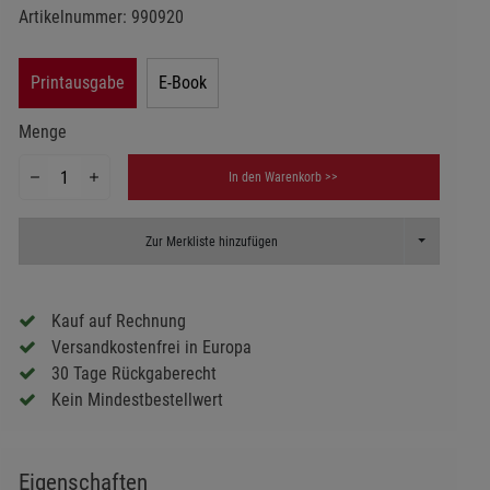
Artikelnummer:
990920
Printausgabe
E-Book
Menge
In den Warenkorb >>
Toggle Dropd
Zur Merkliste hinzufügen
Kauf auf Rechnung
Versandkostenfrei in Europa
30 Tage Rückgaberecht
Kein Mindestbestellwert
Eigenschaften