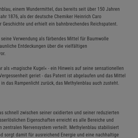
nblau, einem Wundermittel, das bereits seit über 150 Jahren
Jahr 1876, als der deutsche Chemiker Heinrich Caro
er Geschichte und erhielt ein bahnbrechendes Reichspatent.
 seine Verwendung als färbendes Mittel für Baumwolle
aunliche Entdeckungen über die vielfältigen
or.
ar als »magische Kugel« - ein Hinweis auf seine sensationellen
Vergessenheit geriet - das Patent ist abgelaufen und das Mittel
n in das Rampenlicht zurück, das Methylenblau auch zusteht.
as schnell zwischen seiner oxidierten und seiner reduzierten
asserlöslichen Eigenschaften erreicht es alle Bereiche und
 zentralen Nervensystem verteilt. Methylenblau stabilisiert
d sorgt damit für ausreichend Energie und eine nachhaltige