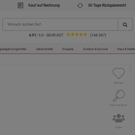
Kauf auf Rechnung
30 Tage Rückgaberecht
4.91
/ 5.0 - SEHR GUT
(148.387)
en
Praxisbuch Methylenblau
gsergänzungsmittel
Lebensmittel
Drogerie
Outdoor & Survival
Haus & Garte
Merken
Klick ins Buch
Teilen