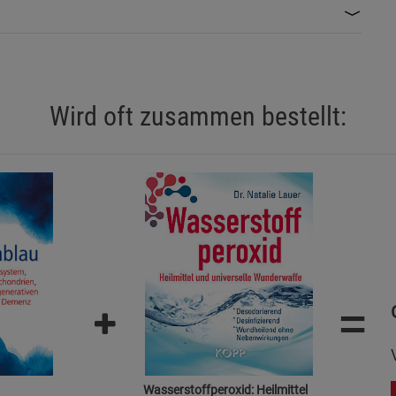
Statistik Cookies (2)
Statistik Cookie
Beschreibung Statistik Cookies
Cookie-Informationen
anzeigen
Wird oft zusammen bestellt:
Marketing Cookies (3)
Marketing Cook
Beschreibung Marketing Cookies
Cookie-Informationen
anzeigen
Datenschutzerklärung
Impressum
=
Wasserstoffperoxid: Heilmittel