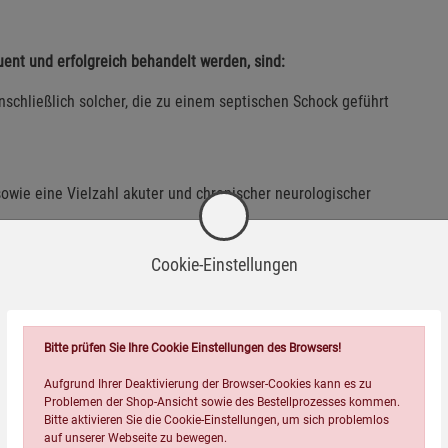
ent und erfolgreich behandelt werden, sind:
inschließlich solcher, die zu einem septischen Schock geführt
wie eine Vielzahl akuter und chronischer neurologischer
ät des Blutes stark vermindert ist
Cookie-Einstellungen
Bitte prüfen Sie Ihre Cookie Einstellungen des Browsers!
he nach »Krebs« und »Methylenblau« zu etwa 2500 Verweisen.
Aufgrund Ihrer Deaktivierung der Browser-Cookies kann es zu
Problemen der Shop-Ansicht sowie des Bestellprozesses kommen.
Bitte aktivieren Sie die Cookie-Einstellungen, um sich problemlos
tifizierung möglichst vieler betroffener Lymphknoten,
auf unserer Webseite zu bewegen.