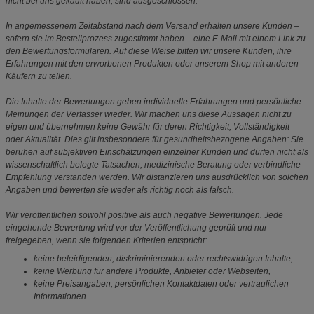
nicht bei uns gekauft haben, sind ausgeschlossen.
In angemessenem Zeitabstand nach dem Versand erhalten unsere Kunden –
sofern sie im Bestellprozess zugestimmt haben – eine E-Mail mit einem Link zu
den Bewertungsformularen. Auf diese Weise bitten wir unsere Kunden, ihre
Erfahrungen mit den erworbenen Produkten oder unserem Shop mit anderen
Käufern zu teilen.
Die Inhalte der Bewertungen geben individuelle Erfahrungen und persönliche
Meinungen der Verfasser wieder. Wir machen uns diese Aussagen nicht zu
eigen und übernehmen keine Gewähr für deren Richtigkeit, Vollständigkeit
oder Aktualität. Dies gilt insbesondere für gesundheitsbezogene Angaben: Sie
beruhen auf subjektiven Einschätzungen einzelner Kunden und dürfen nicht als
wissenschaftlich belegte Tatsachen, medizinische Beratung oder verbindliche
Empfehlung verstanden werden. Wir distanzieren uns ausdrücklich von solchen
Angaben und bewerten sie weder als richtig noch als falsch.
Wir veröffentlichen sowohl positive als auch negative Bewertungen. Jede
eingehende Bewertung wird vor der Veröffentlichung geprüft und nur
freigegeben, wenn sie folgenden Kriterien entspricht:
keine beleidigenden, diskriminierenden oder rechtswidrigen Inhalte,
keine Werbung für andere Produkte, Anbieter oder Webseiten,
keine Preisangaben, persönlichen Kontaktdaten oder vertraulichen
Informationen.