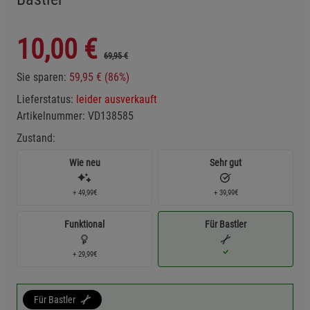
10,00
€
69,95 €
Sie sparen:
59,95 € (86%)
Lieferstatus:
leider ausverkauft
Artikelnummer:
VD138585
Zustand:
Wie neu
Sehr gut
+ 49,99€
+ 39,99€
Funktional
Für Bastler
+ 29,99€
Für Bastler