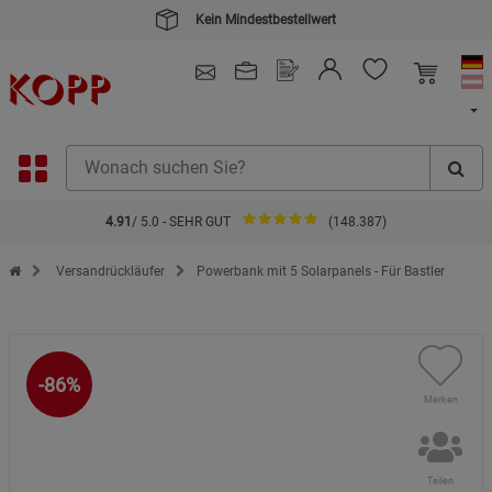
Kein Mindestbestellwert
4.91
/ 5.0 - SEHR GUT
(148.387)
Zur Startseite des Kopp Verlag Online-Shop
Versandrückläufer
Powerbank mit 5 Solarpanels - Für Bastler
-86%
Merken
Teilen