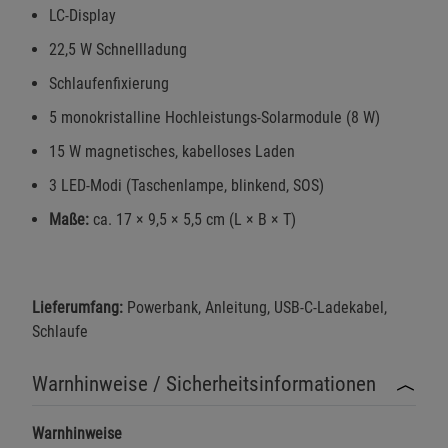
LC-Display
Einstellungen speichern für die Gruppe
Zurück
Einwilligung nicht erteilen
22,5 W Schnellladung
Schlaufenfixierung
Notwendige Cookies (5)
5 monokristalline Hochleistungs-Solarmodule (8 W)
Beschreibung Notwendige Cookies
15 W magnetisches, kabelloses Laden
Cookie-Informationen
anzeigen
3 LED-Modi (Taschenlampe, blinkend, SOS)
Maße:
ca. 17 × 9,5 × 5,5 cm (L × B × T)
Funktionale Cookies (1)
Funktionale Cooki
Beschreibung Funktionale Cookies
Cookie-Informationen
anzeigen
Lieferumfang:
Powerbank, Anleitung, USB-C-Ladekabel,
Schlaufe
Statistik Cookies (2)
Statistik Cookies
Beschreibung Statistik Cookies
Warnhinweise / Sicherheitsinformationen
Cookie-Informationen
anzeigen
Warnhinweise