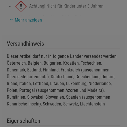
Achtung! Nicht für Kinder unter 3 Jahren
Marketing Cookies (3)
Marketing Cookies
Beschreibung Marketing Cookies
geeignet - verschluckbare Kleinteile!
Mehr anzeigen
Cookie-Informationen
anzeigen
Warnung! Unsachgemäße Handhabung kann zu
Datenschutzerklärung
Impressum
Schäden an Elektronikgeräten führen.
Versandhinweis
Sicherheitshinweise
Dieser Artikel darf nur in folgende Länder versendet werden:
Die Powerbank vor Feuchtigkeit und direkter
Österreich, Belgien, Bulgarien, Kroatien, Tschechien,
Sonneneinstrahlung schützen.
Dänemark, Estland, Finnland, Frankreich (ausgenommen
Nur mit dem mitgelieferten USB-C-Kabel verwenden, um
Überseedépartements), Deutschland, Griechenland, Ungarn,
Überhitzung zu vermeiden.
Irland, Italien, Lettland, Litauen, Luxemburg, Niederlande,
Polen, Portugal (ausgenommen Azoren und Madeira),
Während des Ladevorgangs nicht unbeaufsichtigt
Rumänien, Slowakei, Slowenien, Spanien (ausgenommen
lassen.
Kanarische Inseln), Schweden, Schweiz, Liechtenstein
Defekte oder beschädigte Geräte nicht verwenden.
Reparatur nur durch Fachpersonal durchführen lassen.
Eigenschaften
Zusätzliche Hinweise