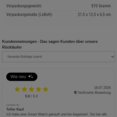
Entsorgung der Batterie gemäß den lokalen
Verpackungsgewicht:
870 Gramm
Vorschriften. Verwenden Sie das Recycling-Symbol:
Verpackungsmaße (LxBxH):
21,5
12,5
6,5
cm
Für die sichere Nutzung bei Regen ist das Gehäuse
gemäß IP54 geschützt. Vermeiden Sie jedoch
Kundenmeinungen - Das sagen Kunden über unsere
vollständiges Eintauchen in Wasser.
Rückläufer
Lesen Sie die Bedienungsanleitung sorgfältig vor der
ersten Verwendung.
Wie neu
18.07.2026
Verifizierte Bewertung
5.0
/ 5.0
Carmen W.
Toller Kauf
Ich habe eine Smart Watch gekauft und bin begeistert. Sie hat alle