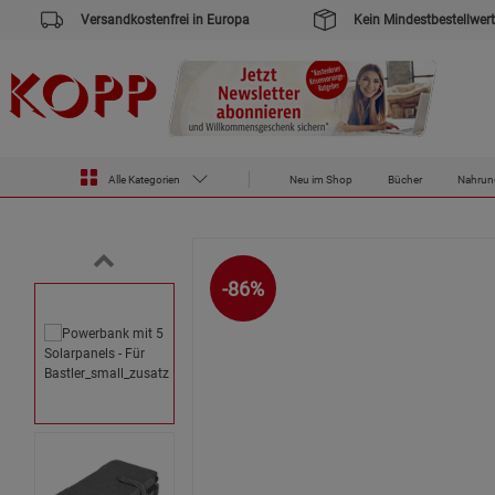
Versandkostenfrei in Europa
Kein Mindestbestellwert
Zur Startseite des Kopp Verlag Online-Shop
Versandrückläufer
Für Bastler
Powerbank mit 5 Solarpanels 
Alle Kategorien
Neu im Shop
Bücher
Nahrun
-86%