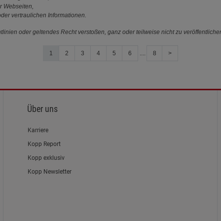
r Webseiten,
der vertraulichen Informationen.
linien oder geltendes Recht verstoßen, ganz oder teilweise nicht zu veröffentliche
1
2
3
4
5
6
....
8
>
Über uns
Karriere
Kopp Report
Kopp exklusiv
Kopp Newsletter