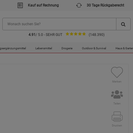
Kauf auf Rechnung
30 Tage Rückgaberecht
4.91
/ 5.0 - SEHR GUT
(148.390)
- Für Bastler
gsergänzungsmittel
Lebensmittel
Drogerie
Outdoor & Survival
Haus & Garte
Merken
Teilen
Drucken