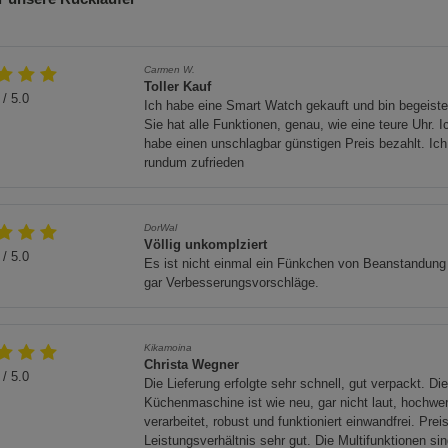
Beschreibung Statistik Cookies
berhitzung zu vermeiden.
Cookie-Informationen
anzeigen
Carmen W.
tur nur durch Fachpersonal durchführen lassen.
Toller Kauf
Marketing Cookies (3)
Marketing Cook
/ 5.0
Ich habe eine Smart Watch gekauft und bin begeiste
Sie hat alle Funktionen, genau, wie eine teure Uhr. I
Beschreibung Marketing Cookies
habe einen unschlagbar günstigen Preis bezahlt. Ich
Cookie-Informationen
anzeigen
 Verwenden Sie das Recycling-Symbol:
rundum zufrieden
Datenschutzerklärung
Impressum
 IP54 geschützt. Vermeiden Sie jedoch vollständiges
DorWal
Völlig unkomplziert
/ 5.0
Es ist nicht einmal ein Fünkchen von Beanstandung
ten Verwendung.
gar Verbesserungsvorschläge.
Kikamoina
Christa Wegner
/ 5.0
Die Lieferung erfolgte sehr schnell, gut verpackt. Di
Küchenmaschine ist wie neu, gar nicht laut, hochwer
verarbeitet, robust und funktioniert einwandfrei. Preis
Leistungsverhältnis sehr gut. Die Multifunktionen si