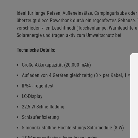
Ideal für lange Reisen, Außeneinsätze, Campingurlaube oder 
überzeugt diese Powerbank durch ein regenfestes Gehäuse. We
verschieden¬¬en Leuchtmodi (Taschenlampe, Warnleuchte un
Solarenergie und tragen aktiv zum Umweltschutz bei.
Technische Details:
Große Akkukapazität (20.000 mAh)
Aufladen von 4 Geräten gleichzeitig (3 × per Kabel, 1 × kab
IP54 - regenfest
LC-Display
22,5 W Schnellladung
Schlaufenfixierung
5 monokristalline Hochleistungs-Solarmodule (8 W)