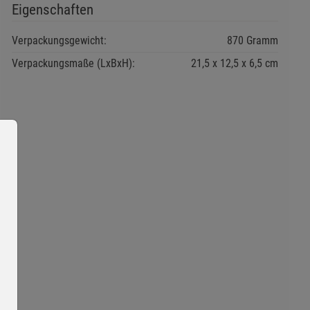
Eigenschaften
Verpackungsgewicht:
870 Gramm
Verpackungsmaße (LxBxH):
21,5
12,5
6,5
cm