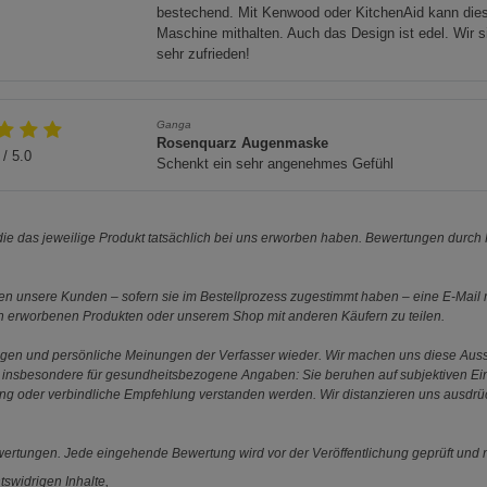
bestechend. Mit Kenwood oder KitchenAid kann die
Maschine mithalten. Auch das Design ist edel. Wir s
sehr zufrieden!
Ganga
Rosenquarz Augenmaske
/ 5.0
Schenkt ein sehr angenehmes Gefühl
e das jeweilige Produkt tatsächlich bei uns erworben haben. Bewertungen durch P
 unsere Kunden – sofern sie im Bestellprozess zugestimmt haben – eine E-Mail m
en erworbenen Produkten oder unserem Shop mit anderen Käufern zu teilen.
ungen und persönliche Meinungen der Verfasser wieder. Wir machen uns diese Au
s gilt insbesondere für gesundheitsbezogene Angaben: Sie beruhen auf subjektiven 
ung oder verbindliche Empfehlung verstanden werden. Wir distanzieren uns ausdr
ewertungen. Jede eingehende Bewertung wird vor der Veröffentlichung geprüft und n
tswidrigen Inhalte,