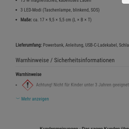
15 W magnetisches, kabelloses Laden
3 LED-Modi (Taschenlampe, blinkend, SOS)
Maße:
ca. 17 × 9,5 × 5,5 cm (L × B × T)
Lieferumfang:
Powerbank, Anleitung, USB-C-Ladekabel, Schl
Warnhinweise / Sicherheitsinformationen
Warnhinweise
Achtung! Nicht für Kinder unter 3 Jahren geeignet 
Mehr anzeigen
Warnung! Unsachgemäße Handhabung kann zu Schä
Sicherheitshinweise
Die Powerbank vor Feuchtigkeit und direkter Sonneneinst
Kundenmeinungen - Das sagen Kunden über