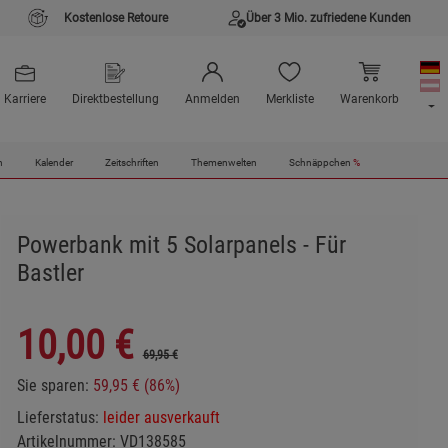
Kostenlose Retoure
Über 3 Mio. zufriedene Kunden
Karriere
Direktbestellung
Anmelden
Merkliste
Warenkorb
n
Kalender
Zeitschriften
Themenwelten
Schnäppchen
%
Powerbank mit 5 Solarpanels - Für
Bastler
10,00
€
69,95 €
Sie sparen:
59,95 € (86%)
Lieferstatus:
leider ausverkauft
Artikelnummer:
VD138585