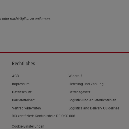
n oder nachträglich zu entfernen.
Rechtliches
Link zum/zur
AGB
Widerruf
Link zum/zur
Impressum
Lieferung und Zahlung
Link zum/zur
Datenschutz
Batteriegesetz
Link zum/zur
Barrierefreiheit
Logistik- und Anlieferrichtlinien
Vertrag widerrufen
Logistics and Delivery Guidelines
BIO-zertifiziert: Kontrollstelle DE-ÖKO-006
Cookie-Einstellungen