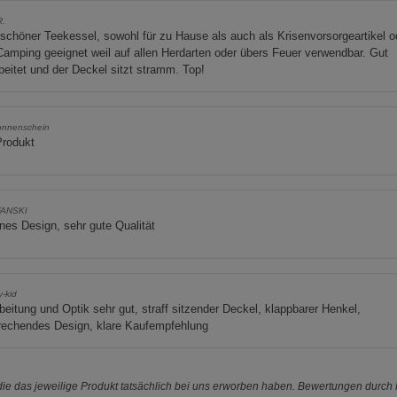
R.
schöner Teekessel, sowohl für zu Hause als auch als Krisenvorsorgeartikel o
Camping geeignet weil auf allen Herdarten oder übers Feuer verwendbar. Gut
beitet und der Deckel sitzt stramm. Top!
onnenschein
Produkt
FANSKI
es Design, sehr gute Qualität
-kid
beitung und Optik sehr gut, straff sitzender Deckel, klappbarer Henkel,
rechendes Design, klare Kaufempfehlung
e das jeweilige Produkt tatsächlich bei uns erworben haben. Bewertungen durch P