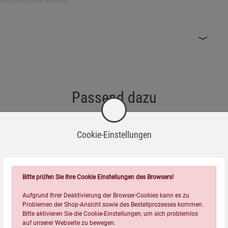
n Wärmequelle stehen.
chäden am Material zu verhindern.
mkippen zu vermeiden.
ere Handhabung zu gewährleisten.
smitteln, um die Lebensdauer zu verlängern.
Passend dazu
ür Gas-, Elektro- und Induktionsherde sowie für offenes Feuer.
Cookie-Einstellungen
hlt sein, bevor er gereinigt oder verstaut wird.
 den lokalen Entsorgungsvorschriften.
Bitte prüfen Sie Ihre Cookie Einstellungen des Browsers!
Aufgrund Ihrer Deaktivierung der Browser-Cookies kann es zu
Problemen der Shop-Ansicht sowie des Bestellprozesses kommen.
Bitte aktivieren Sie die Cookie-Einstellungen, um sich problemlos
auf unserer Webseite zu bewegen.