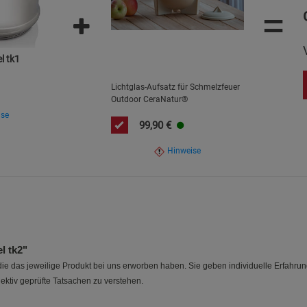
=
Statistik Cookies (2)
Statistik Cookie
Beschreibung Statistik Cookies
Cookie-Informationen
anzeigen
l tk1
Lichtglas-Aufsatz für Schmelzfeuer
Marketing Cookies (3)
Marketing Cook
Outdoor CeraNatur®
ise
Beschreibung Marketing Cookies
99,90
€
Cookie-Informationen
anzeigen
Hinweise
Datenschutzerklärung
Impressum
l tk2"
e das jeweilige Produkt bei uns erworben haben. Sie geben individuelle Erfahru
ektiv geprüfte Tatsachen zu verstehen.