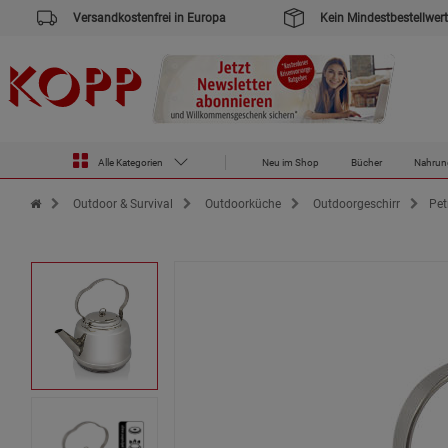
Versandkostenfrei in Europa
Kein Mindestbestellwert
Alle Kategorien
Neu im Shop
Bücher
Nahrun
Zur Startseite des Kopp Verlag Online-Shop
Outdoor & Survival
Outdoorküche
Outdoorgeschirr
Pet