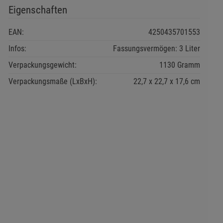
Eigenschaften
EAN:
4250435701553
Infos:
Fassungsvermögen: 3 Liter
Verpackungsgewicht:
1130 Gramm
Verpackungsmaße (LxBxH):
22,7
22,7
17,6
cm