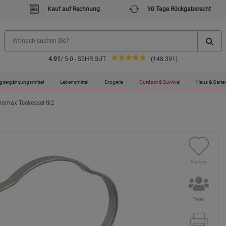
Kauf auf Rechnung
30 Tage Rückgaberecht
4.91
/ 5.0 - SEHR GUT
(148.391)
gsergänzungsmittel
Lebensmittel
Drogerie
Outdoor & Survival
Haus & Garte
romax Teekessel tk2
Merken
Teilen