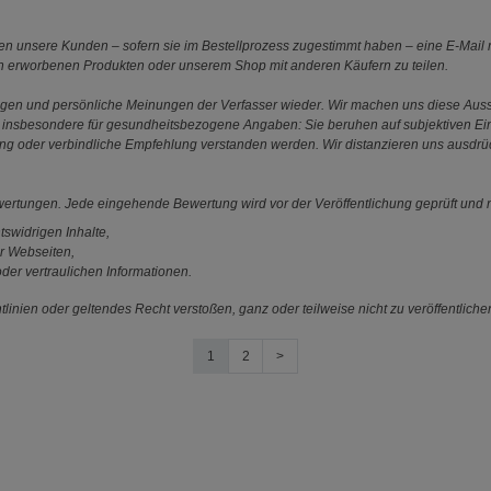
 unsere Kunden – sofern sie im Bestellprozess zugestimmt haben – eine E-Mail m
en erworbenen Produkten oder unserem Shop mit anderen Käufern zu teilen.
ungen und persönliche Meinungen der Verfasser wieder. Wir machen uns diese Au
s gilt insbesondere für gesundheitsbezogene Angaben: Sie beruhen auf subjektiven 
ung oder verbindliche Empfehlung verstanden werden. Wir distanzieren uns ausdr
ewertungen. Jede eingehende Bewertung wird vor der Veröffentlichung geprüft und n
tswidrigen Inhalte,
r Webseiten,
der vertraulichen Informationen.
linien oder geltendes Recht verstoßen, ganz oder teilweise nicht zu veröffentliche
1
2
>