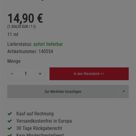
14,90
€
(1.354,55 EUR / 1 l)
11 ml
Lieferstatus:
sofort lieferbar
Artikelnummer:
140554
Menge
In den Warenkorb >>
Toggle D
Zur Merkliste hinzufügen
Kauf auf Rechnung
Versandkostenfrei in Europa
30 Tage Rückgaberecht
Kein Mindestbestellwert