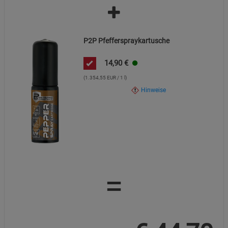
P2P Pfefferspraykartusche
14,90
€
(1.354,55 EUR / 1 l)
Hinweise
=