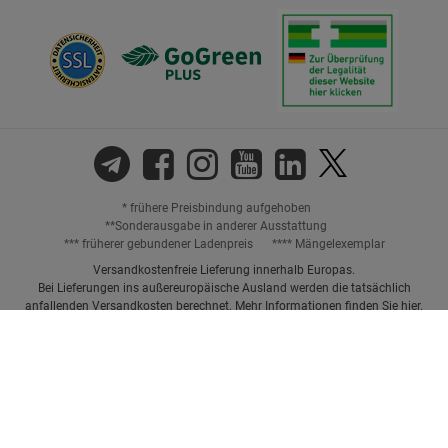
* frühere Preisbindung aufgehoben
**Sonderausgabe in anderer Ausstattung
*** früherer gebundener Ladenpreis
**** Mängelexemplar
Versandkostenfreie Lieferung innerhalb Europas.
Bei Lieferungen ins außereuropäische Ausland werden die tatsächlich
anfallenden Versandkosten berechnet. Mehr Informationen finden Sie
hier
.
Preisangaben inkl. gesetzl. MwSt. und ggf. zzgl.
Versandkosten.