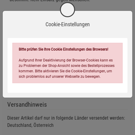
Warnhinweise / Sicherheitsinformationen
Cookie-Einstellungen
Warnhinweise:
Verursacht schwere Augenreizung.
Bitte prüfen Sie Ihre Cookie Einstellungen des Browsers!
Mehr anzeigen
Aufgrund Ihrer Deaktivierung der Browser-Cookies kann es
Kann bei Einatmen Reizungen der Atemwege
zu Problemen der Shop-Ansicht sowie des Bestellprozesses
kommen. Bitte aktivieren Sie die Cookie-Einstellungen, um
verursachen.
Herstellerinformationen
sich problemlos auf unserer Webseite zu bewegen.
Hautkontakt kann Reizungen hervorrufen.
Sicherheitshinweise:
Versandhinweis
Nur zur Tierabwehr bestimmt – nicht gegen Menschen
Dieser Artikel darf nur in folgende Länder versendet werden:
einsetzen.
Deutschland, Österreich
Behälter steht unter Druck: Vor Sonnenbestrahlung und
Einstellungen speichern für die Gruppe
Einstellungen speichern für die Gruppe