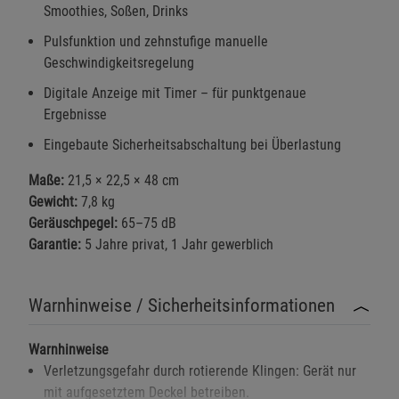
Smoothies, Soßen, Drinks
Beschreibung Notwendige Cookies
Pulsfunktion und zehnstufige manuelle
Cookie-Informationen
anzeigen
Geschwindigkeitsregelung
Digitale Anzeige mit Timer – für punktgenaue
Funktionale Cookies (1)
Funktionale Cooki
Ergebnisse
Beschreibung Funktionale Cookies
Eingebaute Sicherheitsabschaltung bei Überlastung
Cookie-Informationen
anzeigen
Maße:
21,5 × 22,5 × 48 cm
Gewicht:
7,8 kg
Statistik Cookies (2)
Statistik Cookies
Geräuschpegel:
65–75 dB
Beschreibung Statistik Cookies
Garantie:
5 Jahre privat, 1 Jahr gewerblich
Cookie-Informationen
anzeigen
Warnhinweise / Sicherheitsinformationen
Marketing Cookies (3)
Marketing Cookies
Beschreibung Marketing Cookies
Warnhinweise
Verletzungsgefahr durch rotierende Klingen: Gerät nur
Cookie-Informationen
anzeigen
mit aufgesetztem Deckel betreiben.