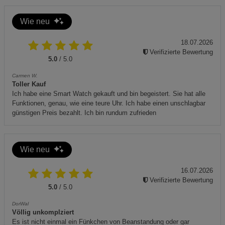
Bei Überlast schaltet sich das Gerät automatisch ab - vor
Wiederinbetriebnahme Gerät abkühlen lassen.
Wie neu
Zusätzliche Hinweise
18.07.2026
Der Optimum 9400X Powerblender ist für den Dauerbetrieb
Verifizierte Bewertung
5.0
/ 5.0
im Haushalts- und gewerblichen Bereich geeignet.
Das Gerät enthält keine Batteriekomponenten und
Carmen W.
Toller Kauf
unterliegt daher nicht den speziellen
Ich habe eine Smart Watch gekauft und bin begeistert. Sie hat alle
Kennzeichnungspflichten für Akkus oder Batterien.
Funktionen, genau, wie eine teure Uhr. Ich habe einen unschlagbar
Zur umweltgerechten Entsorgung beachten Sie bitte die
günstigen Preis bezahlt. Ich bin rundum zufrieden
lokalen Vorschriften für Elektro- und Elektronikgeräte.
CE-Kennzeichnung:
Wie neu
16.07.2026
Verifizierte Bewertung
5.0
/ 5.0
Entsorgung gemäß ElektroG:
DorWal
Völlig unkomplziert
Es ist nicht einmal ein Fünkchen von Beanstandung oder gar