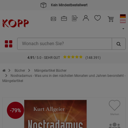
Kein Mindestbestellwert
4.91
/ 5.0 - SEHR GUT
(148.391)
Zur Startseite des Kopp Verlag Online-Shop
Bücher
Mängelartikel Bücher
Nostradamus - Was uns in den nächsten Monaten und Jahren bevorsteht -
Mängelartikel
-79%
Merken