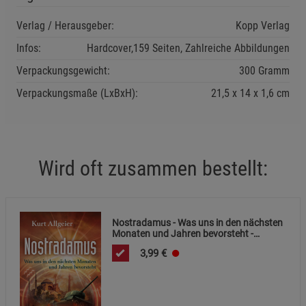
Funktionale Cookies (1)
Funktionale Cooki
Beschreibung Funktionale Cookies
Verlag / Herausgeber:
Kopp Verlag
Infos:
Hardcover,159 Seiten, Zahlreiche Abbildungen
Cookie-Informationen
anzeigen
Verpackungsgewicht:
300 Gramm
Statistik Cookies (2)
Statistik Cookies
Verpackungsmaße (LxBxH):
21,5
14
1,6
cm
Beschreibung Statistik Cookies
Cookie-Informationen
anzeigen
Wird oft zusammen bestellt:
Marketing Cookies (3)
Marketing Cookies
Beschreibung Marketing Cookies
Cookie-Informationen
anzeigen
Nostradamus - Was uns in den nächsten
Monaten und Jahren bevorsteht -
Mängelartikel
Datenschutzerklärung
Impressum
3,99
€