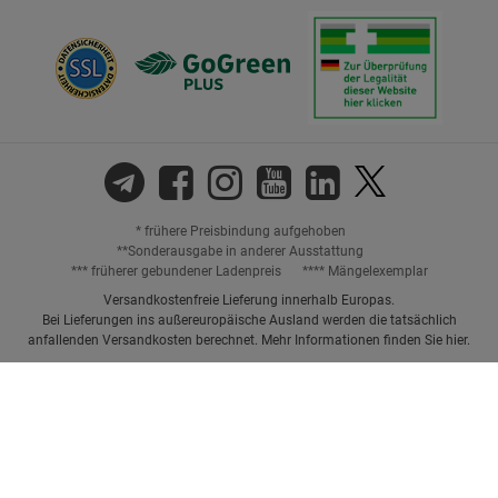
* frühere Preisbindung aufgehoben
**Sonderausgabe in anderer Ausstattung
*** früherer gebundener Ladenpreis
**** Mängelexemplar
Versandkostenfreie Lieferung innerhalb Europas.
Bei Lieferungen ins außereuropäische Ausland werden die tatsächlich
anfallenden Versandkosten berechnet. Mehr Informationen finden Sie
hier
.
Preisangaben inkl. gesetzl. MwSt. und ggf. zzgl.
Versandkosten.