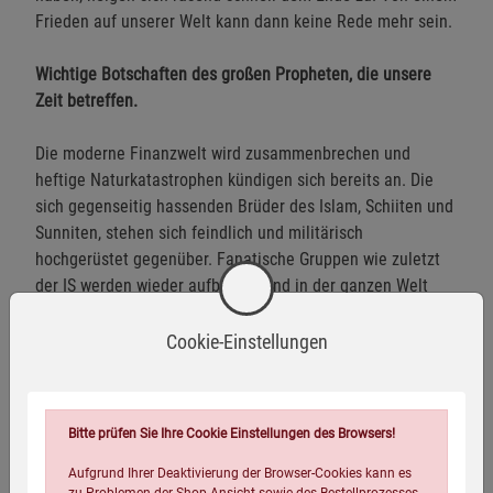
Frieden auf unserer Welt kann dann keine Rede mehr sein.
Wichtige Botschaften des großen Propheten, die unsere
Zeit betreffen.
Die moderne Finanzwelt wird zusammenbrechen und
heftige Naturkatastrophen kündigen sich bereits an. Die
sich gegenseitig hassenden Brüder des Islam, Schiiten und
Sunniten, stehen sich feindlich und militärisch
hochgerüstet gegenüber. Fanatische Gruppen wie zuletzt
der IS werden wieder aufblühen und in der ganzen Welt
ihre mörderischen Anschläge verüben. Das Land Israel wird
mit Atomwaffen ausgelöscht werden: »Wer die zerstörten
Cookie-Einstellungen
Städte vorzeitig betritt, wird vom Zorn und der Rache
Gottes hinweggerafft werden.« Große Teile der Menschheit
werden das alles nicht überleben. Ist sogar ein Dritter
Bitte prüfen Sie Ihre Cookie Einstellungen des Browsers!
Weltkrieg möglich?
Aufgrund Ihrer Deaktivierung der Browser-Cookies kann es