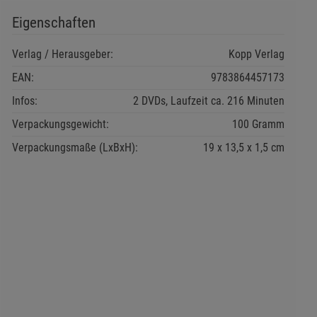
Eigenschaften
Verlag / Herausgeber:
Kopp Verlag
EAN:
9783864457173
Infos:
2 DVDs, Laufzeit ca. 216 Minuten
Verpackungsgewicht:
100 Gramm
Verpackungsmaße (LxBxH):
19
13,5
1,5
cm