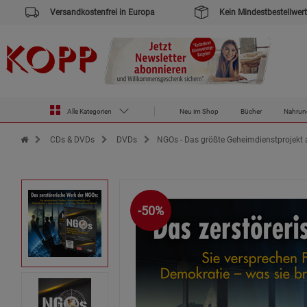
Versandkostenfrei in Europa
Kein Mindestbestellwert
Alle Kategorien
Neu im Shop
Bücher
Nahrun
Zur Startseite des Kopp Verlag Online-Shop
CDs & DVDs
DVDs
NGOs - Das größte Geheimdienstprojekt al
-50%