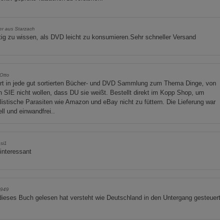
r aus Starzach
ig zu wissen, als DVD leicht zu konsumieren.Sehr schneller Versand
Otto
rt in jede gut sortierten Bücher- und DVD Sammlung zum Thema Dinge, von
 SIE nicht wollen, dass DU sie weißt. Bestellt direkt im Kopp Shop, um
listische Parasiten wie Amazon und eBay nicht zu füttern. Die Lieferung war
ll und einwandfrei..
si1
interessant
949
ieses Buch gelesen hat versteht wie Deutschland in den Untergang gesteuer