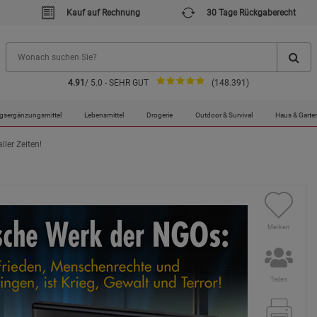
Kauf auf Rechnung
30 Tage Rückgaberecht
4.91
/ 5.0 - SEHR GUT
(148.391)
gsergänzungsmittel
Lebensmittel
Drogerie
Outdoor & Survival
Haus & Garte
ler Zeiten!
Merken
Teilen