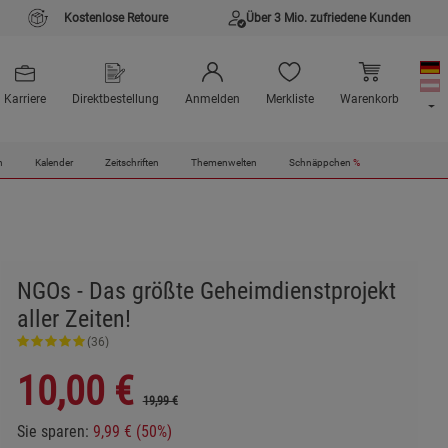
Kostenlose Retoure
Über 3 Mio. zufriedene Kunden
Karriere
Direktbestellung
Anmelden
Merkliste
Warenkorb
n
Kalender
Zeitschriften
Themenwelten
Schnäppchen
%
NGOs - Das größte Geheimdienstprojekt
aller Zeiten!
(36)
10,00
€
19,99 €
Sie sparen:
9,99 € (50%)