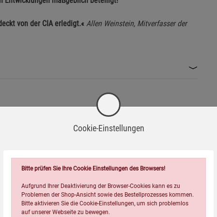
en Entwicklungen maßgeblich beteiligt!
eckt von der CIA erledigt.«
Allen Weinstein, Mitverfasser der
Wird oft zusammen bestellt:
Cookie-Einstellungen
Bitte prüfen Sie Ihre Cookie Einstellungen des Browsers!
Aufgrund Ihrer Deaktivierung der Browser-Cookies kann es zu
Problemen der Shop-Ansicht sowie des Bestellprozesses kommen.
Bitte aktivieren Sie die Cookie-Einstellungen, um sich problemlos
auf unserer Webseite zu bewegen.