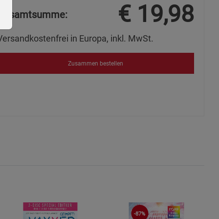
€
19,98
Gesamtsumme:
Versandkostenfrei in Europa, inkl. MwSt.
Zusammen bestellen
ie Gruppe
okies
-87%