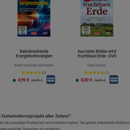
Statistik Cookies (2)
Statistik Cookie
Beschreibung Statistik Cookies
Cookie-Informationen
anzeigen
Marketing Cookies (3)
Marketing Cook
Beschreibung Marketing Cookies
Bahnbrechende
Aus toten Böden wird
Energietechnologien
fruchtbare Erde - DVD
Cookie-Informationen
anzeigen
Adolf und Inge Schneider
Gabe Brown
(9)
(1)
Datenschutzerklärung
Impressum
4,99
€
8,00
€
24,99 €
14,99 €
eheimdienstprojekt aller Zeiten!"
e das jeweilige Produkt bei uns erworben haben. Sie geben individuelle Erfahru
ektiv geprüfte Tatsachen zu verstehen.