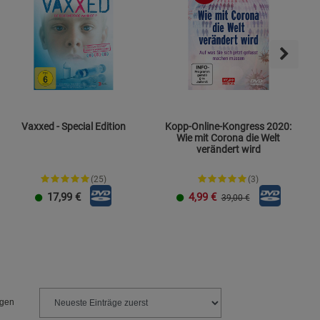
s
ies
Vaxxed - Special Edition
Kopp-Online-Kongress 2020:
Wie mit Corona die Welt
verändert wird
(25)
(3)
17,99
€
4,99
€
39,00 €
ngen