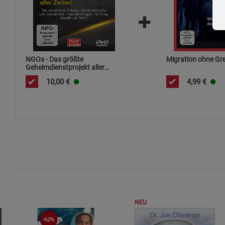
NGOs - Das größte
Migration ohne Gr
Geheimdienstprojekt aller
Zeiten!
10,00
€
4,99
€
NEU
-62%