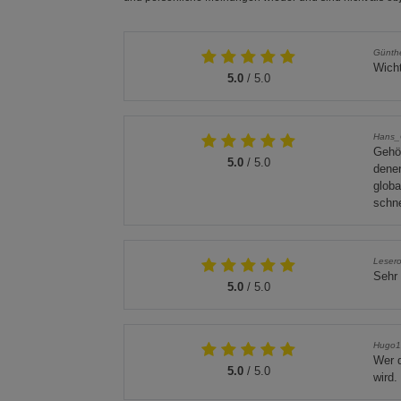
Günthe
Wicht
5.0
/ 5.0
Hans_
Gehö
5.0
/ 5.0
denen
globa
schne
Lesero
Sehr 
5.0
/ 5.0
Hugo1
Wer d
5.0
/ 5.0
wird.