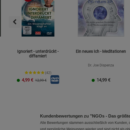
Ignoriert - unterdrückt -
Ein neues Ich - Meditationen
diffamiert
Dr. Joe Dispenza
(42)
4,99
€
14,99
€
12,99 €
Kundenbewertungen zu "NGOs - Das größte G
Alle Bewertungen stammen ausschließlich von Kunden, di
und persönliche Meinungen wieder und sind nicht als obj