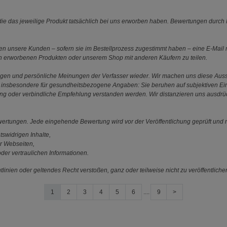
e das jeweilige Produkt tatsächlich bei uns erworben haben. Bewertungen durch P
 unsere Kunden – sofern sie im Bestellprozess zugestimmt haben – eine E-Mail m
en erworbenen Produkten oder unserem Shop mit anderen Käufern zu teilen.
ungen und persönliche Meinungen der Verfasser wieder. Wir machen uns diese Au
s gilt insbesondere für gesundheitsbezogene Angaben: Sie beruhen auf subjektiven 
ung oder verbindliche Empfehlung verstanden werden. Wir distanzieren uns ausdr
ewertungen. Jede eingehende Bewertung wird vor der Veröffentlichung geprüft und n
tswidrigen Inhalte,
r Webseiten,
der vertraulichen Informationen.
linien oder geltendes Recht verstoßen, ganz oder teilweise nicht zu veröffentliche
1
2
3
4
5
6
....
9
>