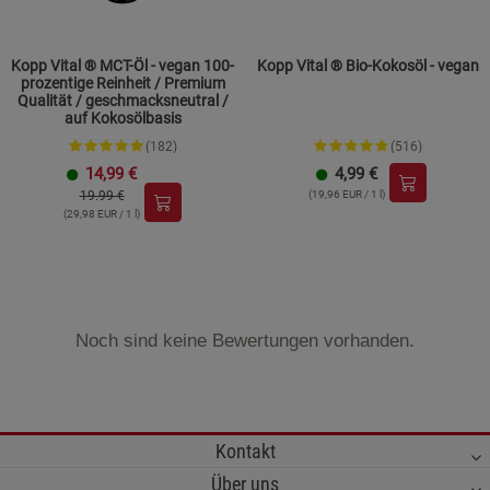
Kopp Vital ® MCT-Öl - vegan 100-
Kopp Vital ® Bio-Kokosöl - vegan
prozentige Reinheit / Premium
Qualität / geschmacksneutral /
auf Kokosölbasis
(182)
(516)
14,99
€
4,99
€
19.99 €
(19,96 EUR / 1 l)
(29,98 EUR / 1 l)
Noch sind keine Bewertungen vorhanden.
Kontakt
Über uns