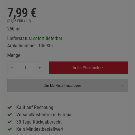
7,99
€
(31,96 EUR / 1 l)
250 ml
Lieferstatus:
sofort lieferbar
Artikelnummer:
136935
Menge
In den Warenkorb >>
Toggle D
Zur Merkliste hinzufügen
Kauf auf Rechnung
Versandkostenfrei in Europa
30 Tage Rückgaberecht
Kein Mindestbestellwert