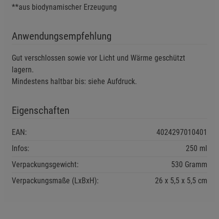
**aus biodynamischer Erzeugung
Cookie-Informationen
anzeigen
Anwendungsempfehlung
Statistik Cookies (2)
Statistik Cookies
Beschreibung Statistik Cookies
Gut verschlossen sowie vor Licht und Wärme geschützt
Cookie-Informationen
anzeigen
lagern.
Mindestens haltbar bis: siehe Aufdruck.
Marketing Cookies (3)
Marketing Cookies
Eigenschaften
Beschreibung Marketing Cookies
Cookie-Informationen
anzeigen
EAN:
4024297010401
Infos:
250 ml
Datenschutzerklärung
Impressum
Verpackungsgewicht:
530 Gramm
Verpackungsmaße (LxBxH):
26
5,5
5,5
cm