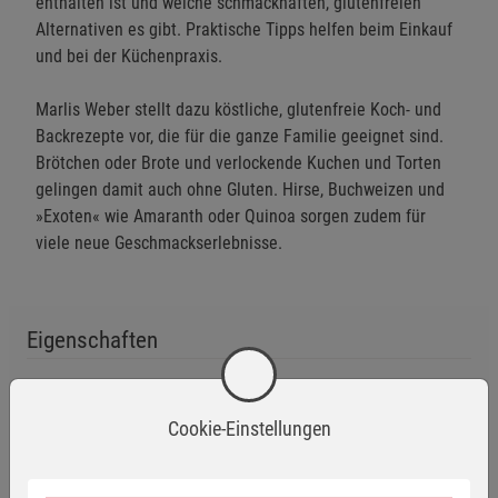
enthalten ist und welche schmackhaften, glutenfreien
Alternativen es gibt. Praktische Tipps helfen beim Einkauf
und bei der Küchenpraxis.
Marlis Weber stellt dazu köstliche, glutenfreie Koch- und
Backrezepte vor, die für die ganze Familie geeignet sind.
Brötchen oder Brote und verlockende Kuchen und Torten
gelingen damit auch ohne Gluten. Hirse, Buchweizen und
»Exoten« wie Amaranth oder Quinoa sorgen zudem für
viele neue Geschmackserlebnisse.
Eigenschaften
Verlag / Herausgeber:
Pala
ISBN-13:
9783895662041
Cookie-Einstellungen
Infos:
Gebunden, 180 Seiten