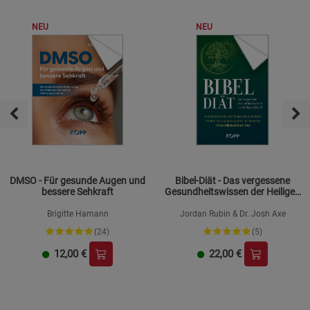
NEU
NEU
DMSO - Für gesunde Augen und
Bibel-Diät - Das vergessene
bessere Sehkraft
Gesundheitswissen der Heiligen
Schrift
Brigitte Hamann
Jordan Rubin & Dr. Josh Axe
(24)
(5)
12,00
€
22,00
€