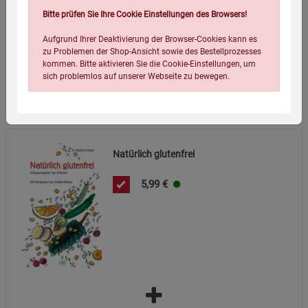
Verpackungsgewicht:
312 Gramm
Bitte prüfen Sie Ihre Cookie Einstellungen des Browsers!
Verpackungsmaße (LxBxH):
21,5
14
1,5
cm
Aufgrund Ihrer Deaktivierung der Browser-Cookies kann es
zu Problemen der Shop-Ansicht sowie des Bestellprozesses
kommen. Bitte aktivieren Sie die Cookie-Einstellungen, um
sich problemlos auf unserer Webseite zu bewegen.
Wird oft zusammen bestellt:
Natürlich glutenfrei
5,99
€
Einstellungen speichern für die Gruppe
Einstellungen speichern für die Gruppe
Einstellungen speichern für die Gruppe
Zurück
Einwilligung nicht erteilen
Notwendige Cookies (5)
Beschreibung Notwendige Cookies