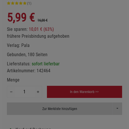
(1)
5,99
€
16,00 €
Sie sparen:
10,01 € (63%)
frühere Preisbindung aufgehoben
Verlag:
Pala
Gebunden, 180 Seiten
Lieferstatus:
sofort lieferbar
Artikelnummer:
142464
Menge
In den Warenkorb >>
Toggle D
Zur Merkliste hinzufügen