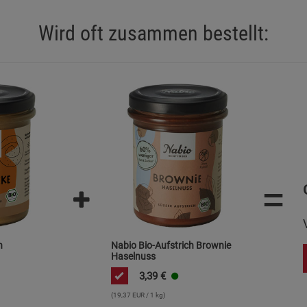
Notwendige Cookies (5)
Wird oft zusammen bestellt:
Beschreibung Notwendige Cookies
Cookie-Informationen
anzeigen
Funktionale Cookies (1)
Funktionale Co
Beschreibung Funktionale Cookies
Cookie-Informationen
anzeigen
=
Statistik Cookies (2)
Statistik Cookie
Beschreibung Statistik Cookies
Cookie-Informationen
anzeigen
h
Nabio Bio-Aufstrich Brownie
Haselnuss
Marketing Cookies (3)
3,39
€
Marketing Cook
Beschreibung Marketing Cookies
(19,37 EUR / 1 kg)