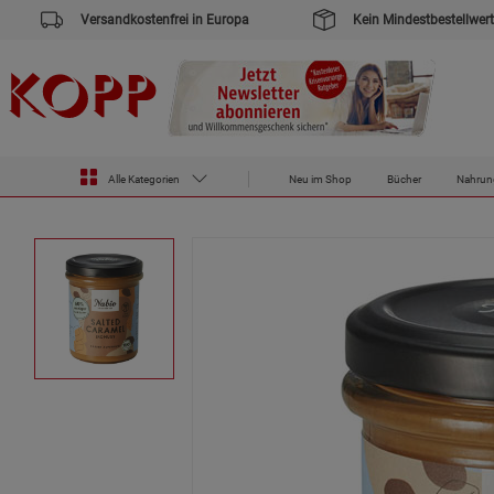
Versandkostenfrei in Europa
Kein Mindestbestellwert
Zur Startseite des Kopp Verlag Online-Shop
Lebensmittel
Aufstriche
Nabio Bio-Aufstrich Salted Carame
Alle Kategorien
Neu im Shop
Bücher
Nahrun