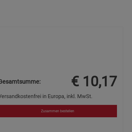
okies
€
10,17
Gesamtsumme:
s
Versandkostenfrei in Europa, inkl. MwSt.
Zusammen bestellen
ies