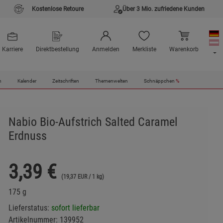
Kostenlose Retoure
Über 3 Mio. zufriedene Kunden
Karriere
Direktbestellung
Anmelden
Merkliste
Warenkorb
n
Kalender
Zeitschriften
Themenwelten
Schnäppchen
%
Nabio Bio-Aufstrich Salted Caramel
Erdnuss
3,39
€
(19,37 EUR / 1 kg)
175 g
Lieferstatus:
sofort lieferbar
Artikelnummer:
139952