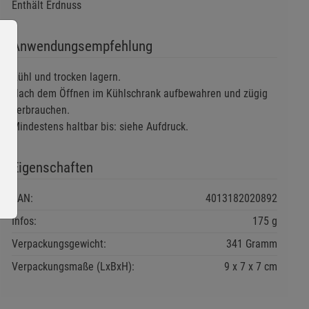
Enthält Erdnuss
Anwendungsempfehlung
Kühl und trocken lagern.
Nach dem Öffnen im Kühlschrank aufbewahren und zügig
verbrauchen.
Mindestens haltbar bis: siehe Aufdruck.
Eigenschaften
EAN:
4013182020892
Infos:
175 g
Verpackungsgewicht:
341 Gramm
Verpackungsmaße (LxBxH):
9
7
7
cm
ie Gruppe