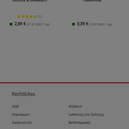
Ricotta & Basilikum
Haselnuss
(1)
2,89
€
3,39
€
(21,41 EUR / 1 kg)
(19,37 EUR / 1 kg)
Rechtliches
Link zum/zur
AGB
Widerruf
Link zum/zur
Impressum
Lieferung und Zahlung
Link zum/zur
Datenschutz
Batteriegesetz