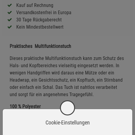
Kauf auf Rechnung
Versandkostenfrei in Europa
30 Tage Rückgaberecht
Kein Mindestbestellwert
Praktisches Multifunktionstuch
Dieses praktische Multifunktionstuch kann zum Schutz des
Hals- und Kopfbereiches vielseitig eingesetzt werden. In
wenigen Handgriffen wird daraus eine Mütze oder ein
Headwrap, ein Gesichtsschutz, ein Kopftuch, ein Stirnband
oder einfach ein Schal. Das Tuch ist nahtlos verarbeitet
und sorgt für ein angenehmes Tragegefühl.
100 % Polyester
Maße:
49 × 24,5 cm
Cookie-Einstellungen