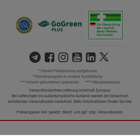
* frühere Preisbindung aufgehoben
**Sonderausgabe in anderer Ausstattung
*** früherer gebundener Ladenpreis
**** Mängelexemplar
Versandkostenfreie Lieferung innerhalb Europas.
Bei Lieferungen ins außereuropäische Ausland werden die tatsächlich
anfallenden Versandkosten berechnet. Mehr Informationen finden Sie
hier
.
Preisangaben inkl. gesetzl. MwSt. und ggf. zzgl.
Versandkosten.