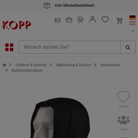
Kein Mindestbestellwert
4.91
/ 5.0 - SEHR GUT
(148.391)
Zur Startseite des Kopp Verlag Online-Shop
Outdoor & Survival
Bekleidung & Schuhe
Accessoires
Multifunktionstuch
Merken
Teilen