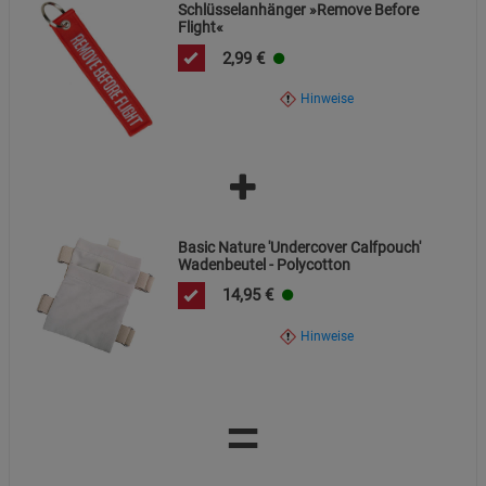
Datenschutzerklärung
Impressum
Schlüsselanhänger »Remove Before
Flight«
2,99
€
Hinweise
Basic Nature 'Undercover Calfpouch'
Wadenbeutel - Polycotton
14,95
€
Hinweise
=