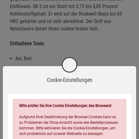
Einflüssen. SK-5 ist ein Stahl mit 0,75 bis 0,85 Prozent
Kohlenstoffgehalt. Er wird auf der Rockwell-Skala bis 65
HRC gehärtet und ist sehr abriebfest. Der Griff aus
Nylonfasern bietet Ihnen zudem festen Halt.
Enthaltene Tools:
Axt, Beil
Spitzhacke
Cookie-Einstellungen
Aussparungen für Sechskantschrauben
Nagelheber
Ventilöffner
Bitte prüfen Sie Ihre Cookie Einstellungen des Browsers!
Stemmeisen
Aufgrund Ihrer Deaktivierung der Browser-Cookies kann es
zu Problemen der Shop-Ansicht sowie des Bestellprozesses
kommen. Bitte aktivieren Sie die Cookie-Einstellungen, um
sich problemlos auf unserer Webseite zu bewegen.
Maße und Gewicht: