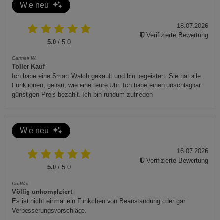
Wie neu
verlängern.
Entsorgung: Bitte beachten Sie die lokalen Vorschriften
18.07.2026
Verifizierte Bewertung
zur umweltgerechten Entsorgung von Metallen.
5.0
/ 5.0
Das Produkt entspricht den EU-Richtlinien.
Carmen W.
Toller Kauf
Ich habe eine Smart Watch gekauft und bin begeistert. Sie hat alle
Funktionen, genau, wie eine teure Uhr. Ich habe einen unschlagbar
günstigen Preis bezahlt. Ich bin rundum zufrieden
Wie neu
16.07.2026
Verifizierte Bewertung
5.0
/ 5.0
DorWal
Völlig unkomplziert
Es ist nicht einmal ein Fünkchen von Beanstandung oder gar
Verbesserungsvorschläge.