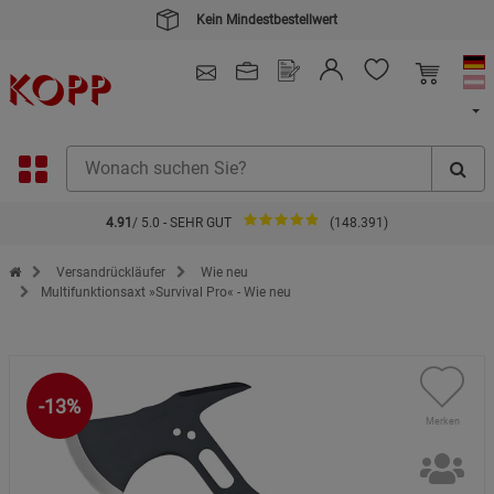
Kein Mindestbestellwert
4.91
/ 5.0 - SEHR GUT
(148.391)
Zur Startseite des Kopp Verlag Online-Shop
Versandrückläufer
Wie neu
Multifunktionsaxt »Survival Pro« - Wie neu
-13%
Merken