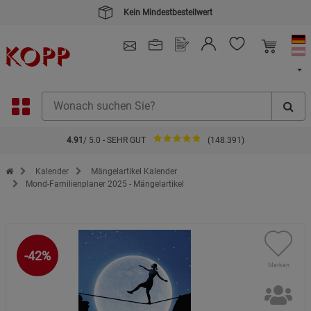
Kein Mindestbestellwert
4.91
/ 5.0 - SEHR GUT
(148.391)
Zur Startseite des Kopp Verlag Online-Shop
Kalender
Mängelartikel Kalender
Mond-Familienplaner 2025 - Mängelartikel
-42%
Merken