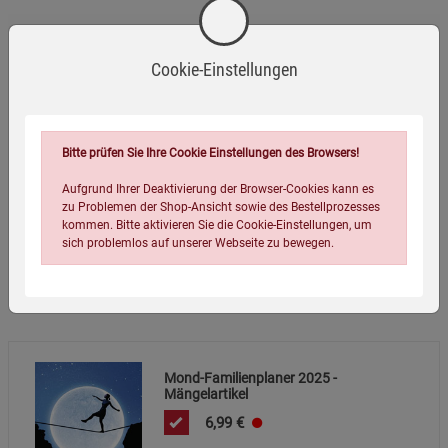
Eigenschaften
Cookie-Einstellungen
Verlag / Herausgeber:
Ludwig bei Heyne
Infos:
Wandkalender
Bitte prüfen Sie Ihre Cookie Einstellungen des Browsers!
Verpackungsgewicht:
251 Gramm
Verpackungsmaße (LxBxH):
50
22,6
0,8
cm
Aufgrund Ihrer Deaktivierung der Browser-Cookies kann es
zu Problemen der Shop-Ansicht sowie des Bestellprozesses
kommen. Bitte aktivieren Sie die Cookie-Einstellungen, um
sich problemlos auf unserer Webseite zu bewegen.
Wird oft zusammen bestellt:
Mond-Familienplaner 2025 -
Mängelartikel
Einstellungen speichern für die Gruppe
Einstellungen speichern für die Gruppe
6,99
€