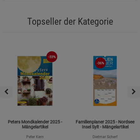
Marketing Cookies (3)
Marketing Cookies
Beschreibung Marketing Cookies
Topseller der Kategorie
Cookie-Informationen
anzeigen
Datenschutzerklärung
Impressum
-33%
-36%
Peters Mondkalender 2025 -
Familienplaner 2025 - Nordsee
Mängelartikel
Insel Sylt - Mängelartikel
Peter Kern
Dietmar Scherf