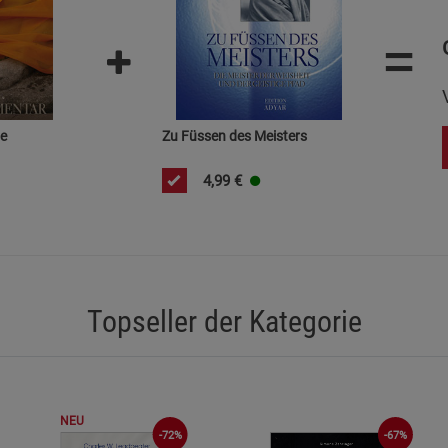
Statistik Cookies (2)
Statistik Cookie
=
Beschreibung Statistik Cookies
Cookie-Informationen
anzeigen
le
Zu Füssen des Meisters
Marketing Cookies (3)
Marketing Cook
Beschreibung Marketing Cookies
4,99
€
Cookie-Informationen
anzeigen
Datenschutzerklärung
Impressum
Topseller der Kategorie
NEU
-72%
-67%