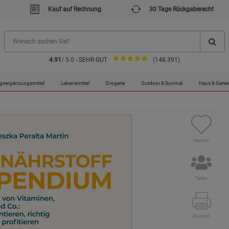
Kauf auf Rechnung
30 Tage Rückgaberecht
4.91
/ 5.0 - SEHR GUT
(148.391)
- Mängelexemplar
gsergänzungsmittel
Lebensmittel
Drogerie
Outdoor & Survival
Haus & Garte
Merken
Teilen
Drucken