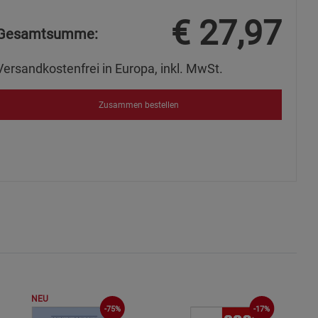
s
€
27,97
Gesamtsumme:
Versandkostenfrei in Europa, inkl. MwSt.
ies
Zusammen bestellen
NEU
-75%
-17%