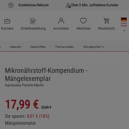
Kostenlose Retoure
Über 3 Mio. zufriedene Kunden
Karriere
Direktbestellung
Anmelden
Merkliste
Warenkorb
n
Kalender
Zeitschriften
Themenwelten
Schnäppchen
%
Mikronährstoff-Kompendium -
Mängelexemplar
Agnieszka Peralta Martin
17,99
€
22,00 €
Sie sparen:
4,01 € (18%)
Mängelexemplar