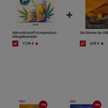
Mikronährstoff-Kompendium -
Die Stimme der Stil
Mängelexemplar
17,99
€
4,99
€
NEU
NEU
-75%
-78%