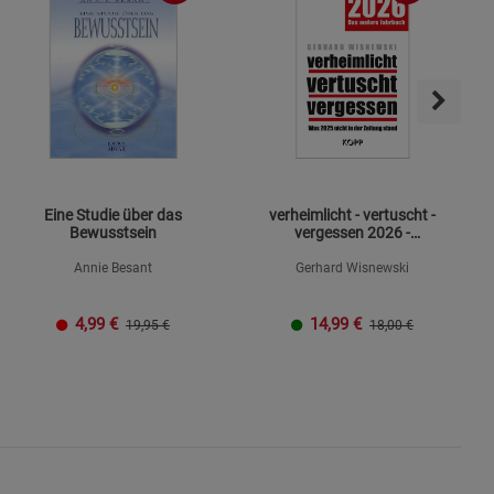
Eine Studie über das
verheimlicht - vertuscht -
Bewusstsein
vergessen 2026 -
Mängelexemplar
Annie Besant
Gerhard Wisnewski
4,99
€
14,99
€
19,95 €
18,00 €