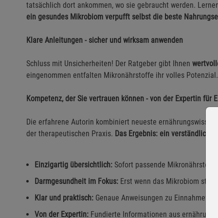
tatsächlich dort ankommen, wo sie gebraucht werden. Lernen 
ein gesundes Mikrobiom verpufft selbst die beste Nahrungs
Klare Anleitungen - sicher und wirksam anwenden
Schluss mit Unsicherheiten! Der Ratgeber gibt Ihnen
wertvol
eingenommen entfalten Mikronährstoffe ihr volles Potenzial.
Kompetenz, der Sie vertrauen können - von der Expertin für 
Die erfahrene Autorin kombiniert neueste ernährungswissen
der therapeutischen Praxis.
Das Ergebnis: ein verständlicher
Einzigartig übersichtlich:
Sofort passende Mikronährstoffe
Darmgesundheit im Fokus:
Erst wenn das Mikrobiom stimm
Klar und praktisch:
Genaue Anweisungen zu Einnahmeform 
Von der Expertin:
Fundierte Informationen aus ernährungsw