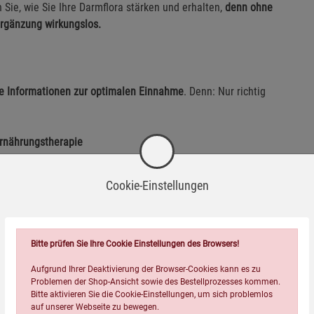
Sie, wie Sie Ihre Darmflora stärken und erhalten,
denn ohne
ergänzung wirkungslos.
le Informationen zur optimalen Einnahme
. Denn: Nur richtig
Ernährungstherapie
schaftliche Erkenntnisse mit ihrem umfangreichen Wissen aus
Cookie-Einstellungen
, praxisnaher und verlässlicher Ratgeber.
 anhand Ihrer Beschwerden finden
Bitte prüfen Sie Ihre Cookie Einstellungen des Browsers!
t, wirken Mikronährstoffe optimal
Aufgrund Ihrer Deaktivierung der Browser-Cookies kann es zu
Problemen der Shop-Ansicht sowie des Bestellprozesses kommen.
und Dosierung für maximale Wirkung
Bitte aktivieren Sie die Cookie-Einstellungen, um sich problemlos
issenschaftlicher und therapeutischer Praxis
auf unserer Webseite zu bewegen.