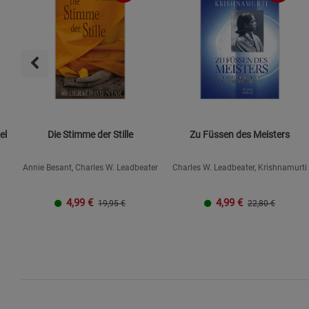
el
Die Stimme der Stille
Zu Füssen des Meisters
Annie Besant, Charles W. Leadbeater
Charles W. Leadbeater, Krishnamurti
4,99
€
4,99
€
19,95 €
22,80 €