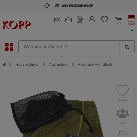
30 Tage Rückgaberecht
4.91
/ 5.0 - SEHR GUT
(148.391)
Zur Startseite des Kopp Verlag Online-Shop
Haus & Garten
Ausrüstung
Microfaser-Handtuch
Merken
Teilen