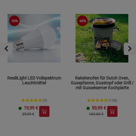
-33%
-65%
ResiliLight LED Vollspektrum
Raketenofen für Dutch Oven,
Leuchtmittel
Gusspfanne, Gusstopf oder Grill /
mit Gusseiserner Kochplatte
(5)
(138)
19,99
€
59,99
€
29,99 €
169.00 €