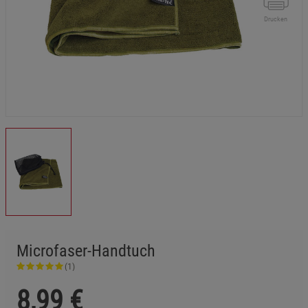
Drucken
Microfaser-Handtuch
(1)
8,99
€