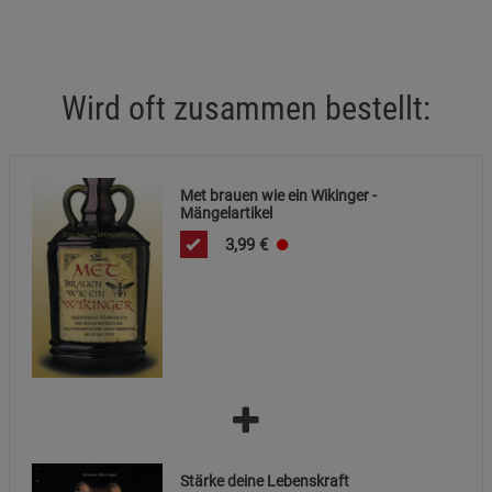
Statistik Cookies (2)
Statistik Cookies
Beschreibung Statistik Cookies
Cookie-Informationen
anzeigen
Wird oft zusammen bestellt:
Marketing Cookies (3)
Marketing Cookies
Beschreibung Marketing Cookies
Met brauen wie ein Wikinger -
Mängelartikel
Cookie-Informationen
anzeigen
3,99
€
Datenschutzerklärung
Impressum
Stärke deine Lebenskraft