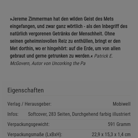
»Jereme Zimmerman hat den wilden Geist des Mets
eingefangen, und zwar ganz wörtlich - als den Inbegriff des
Einstellungen speichern für die Gruppe
Einstellungen speichern für die Gruppe
natürlich vergorenen Getränks der Menschheit. Ohne
seinen geheimnisvollen Reiz zu enthüllen, bringt er den
Met dorthin, wo er hingehört: auf die Erde, um von allen
Einstellungen speichern für die Gruppe
Zurück
Einwilligung nicht erteilen
gebraut und gerne getrunken zu werden.«
Patrick E.
McGovern, Autor von Uncorking the Pa
Notwendige Cookies (5)
Beschreibung Notwendige Cookies
Cookie-Informationen
anzeigen
Eigenschaften
Verlag / Herausgeber:
Mobiwell
Funktionale Cookies (1)
Funktionale Cooki
Infos:
Softcover, 283 Seiten, Durchgehend farbig illustriert
Beschreibung Funktionale Cookies
Verpackungsgewicht:
591 Gramm
Cookie-Informationen
anzeigen
Verpackungsmaße (LxBxH):
22,9
15,3
1,4
cm