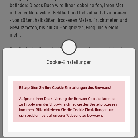
befinden: Dieses Buch wird Ihnen dabei helfen, Ihren Met
mit einer Note wilder Echtheit und Individualität zu brauen
- von süßen, halbsüßen, trockenen Meten, Fruchtmeten und
Gewürzmeten, bis hin zu Honigbieren, Grog und vielem
mehr.
Das Buch gibt Ihnen darüber hinaus auch weiterreichende
Informationen an die Hand:
Cookie-Einstellungen
welche Bedeutung regionale und unpasteurisierte
Honigsorten für Geschmack und Gesundheit haben;
Bitte prüfen Sie Ihre Cookie Einstellungen des Browsers!
warum das Brauen mit modernen Methoden, Materialien
und Chemikalien zwar funktioniert, aber nicht notwendig
Aufgrund Ihrer Deaktivierung der Browser-Cookies kann es
ist;
zu Problemen der Shop-Ansicht sowie des Bestellprozesses
kommen. Bitte aktivieren Sie die Cookie-Einstellungen, um
wie man Kräuter und Wildpflanzen für die Zubereitung
sich problemlos auf unserer Webseite zu bewegen.
heilsamer, nährstoffreicher Gebräue einsetzt, und vieles
mehr .