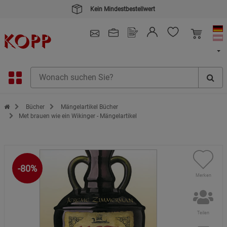
Kein Mindestbestellwert
4.91
/ 5.0 - SEHR GUT
(148.387)
Zur Startseite des Kopp Verlag Online-Shop
Bücher
Mängelartikel Bücher
Met brauen wie ein Wikinger - Mängelartikel
-80%
Merken
Teilen