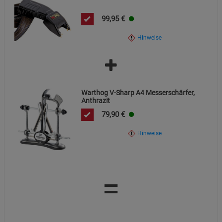
99,95
€
Hinweise
Warthog V-Sharp A4 Messerschärfer,
Anthrazit
79,90
€
Hinweise
=