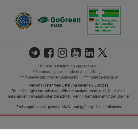
* frühere Preisbindung aufgehoben
**Sonderausgabe in anderer Ausstattung
*** früherer gebundener Ladenpreis
**** Mängelexemplar
Versandkostenfreie Lieferung innerhalb Europas.
Bei Lieferungen ins außereuropäische Ausland werden die tatsächlich
anfallenden Versandkosten berechnet. Mehr Informationen finden Sie
hier
.
Preisangaben inkl. gesetzl. MwSt. und ggf. zzgl.
Versandkosten.