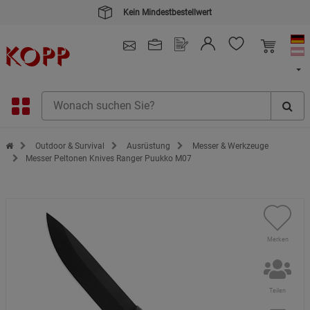
Kein Mindestbestellwert
4.91
/ 5.0 - SEHR GUT
(148.391)
Zur Startseite des Kopp Verlag Online-Shop
Outdoor & Survival
Ausrüstung
Messer & Werkzeuge
Messer Peltonen Knives Ranger Puukko M07
Merken
Teilen