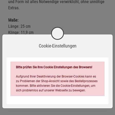
und Form ist alles Notwendige verwirklicht, ohne unnötige
Extras.
Maße:
Länge: 25 cm
Klinge: 11,9 cm
Material:
Cookie-Einstellungen
Griff: thermoplastisches Elastomer (TPE)
Scheide: Komposit; EasyLock-Scheidenlösung;
Gürtelschlaufe mit MOLLE- und PALS-Systemen kompatibel
Klinge: 80CrV2-Kohlenstoffstahl
Bitte prüfen Sie Ihre Cookie Einstellungen des Browsers!
Aufgrund Ihrer Deaktivierung der Browser-Cookies kann es
Gewicht:
180 g
zu Problemen der Shop-Ansicht sowie des Bestellprozesses
kommen. Bitte aktivieren Sie die Cookie-Einstellungen, um
Hergestellt in Finnland
sich problemlos auf unserer Webseite zu bewegen.
Warnhinweise / Sicherheitsinformationen