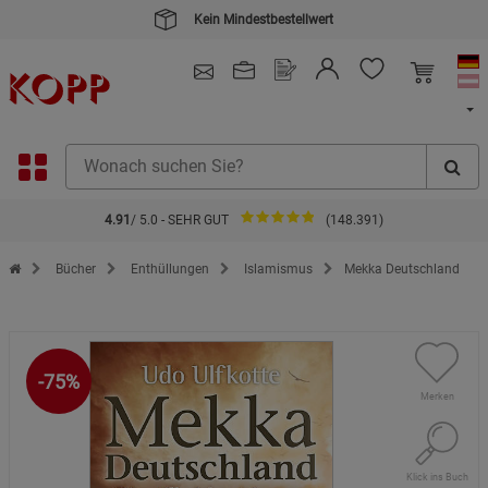
Kein Mindestbestellwert
4.91
/ 5.0 - SEHR GUT
(148.391)
Zur Startseite des Kopp Verlag Online-Shop
Bücher
Enthüllungen
Islamismus
Mekka Deutschland
-75%
Merken
Klick ins Buch