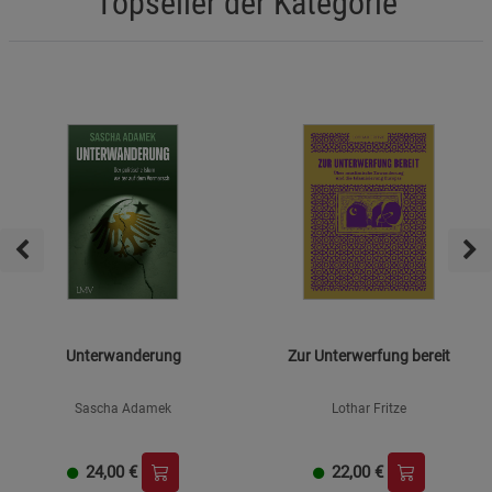
Topseller der Kategorie
Marketing Cookies (3)
Marketing Cookies
Beschreibung Marketing Cookies
Cookie-Informationen
anzeigen
Datenschutzerklärung
Impressum
Unterwanderung
Zur Unterwerfung bereit
Sascha Adamek
Lothar Fritze
24,00
€
22,00
€