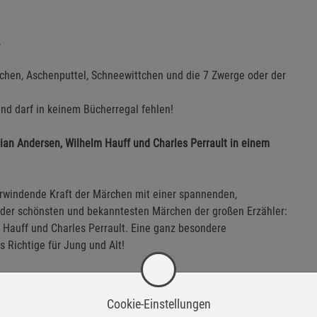
.
pchen, Aschenputtel, Schneewittchen und die 7 Zwerge oder der
nd darf in keinem Bücherregal fehlen!
ian Andersen, Wilhelm Hauff und Charles Perrault in einem
rwindende Kraft der Märchen mit einer spannenden,
er schönsten und bekanntesten Märchen der großen Erzähler:
 Hauff und Charles Perrault. Eine ganz besondere
Richtige für Jung und Alt!
gal
n Szene gesetzt
vom vielfach ausgezeichneten Illustrator
Cookie-Einstellungen