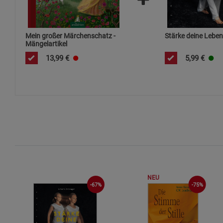
Mein großer Märchenschatz -
Stärke deine Leben
Mängelartikel
13,99
€
5,99
€
NEU
-67%
-75%