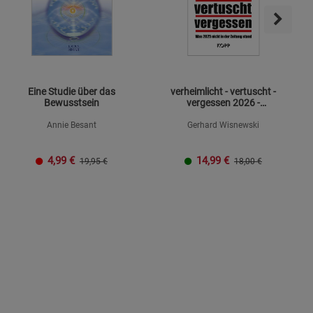
Eine Studie über das
verheimlicht - vertuscht -
Bewusstsein
vergessen 2026 -
Mängelexemplar
Annie Besant
Gerhard Wisnewski
4,99
€
14,99
€
19,95 €
18,00 €