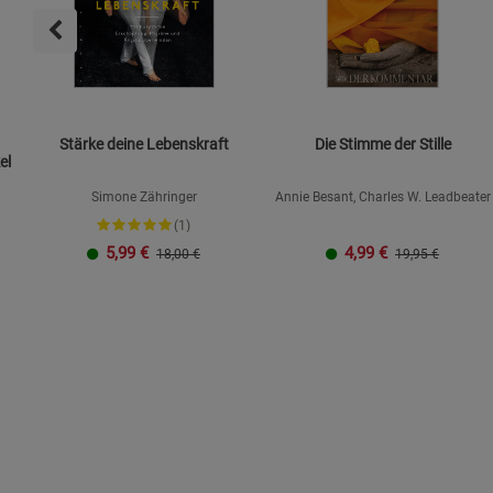
Stärke deine Lebenskraft
Die Stimme der Stille
el
Simone Zähringer
Annie Besant, Charles W. Leadbeater
(1)
5,99
€
4,99
€
18,00 €
19,95 €