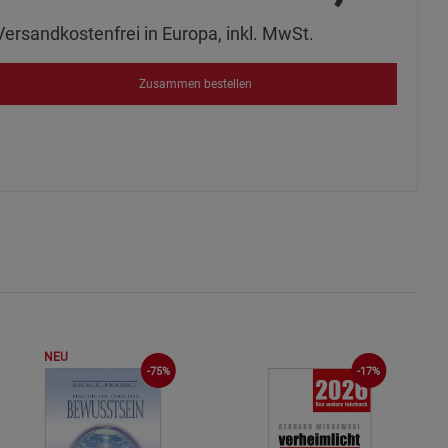
Versandkostenfrei in Europa, inkl. MwSt.
okies
Zusammen bestellen
s
ies
NEU
-75%
-17%