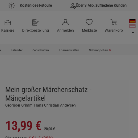
Kostenlose Retoure
Über 3 Mio. zufriedene Kunden
Karriere
Direktbestellung
Anmelden
Merkliste
Warenkorb
n
Kalender
Zeitschriften
Themenwelten
Schnäppchen
%
Mein großer Märchenschatz -
Mängelartikel
Gebrüder Grimm, Hans Christian Andersen
13,99
€
20,00 €