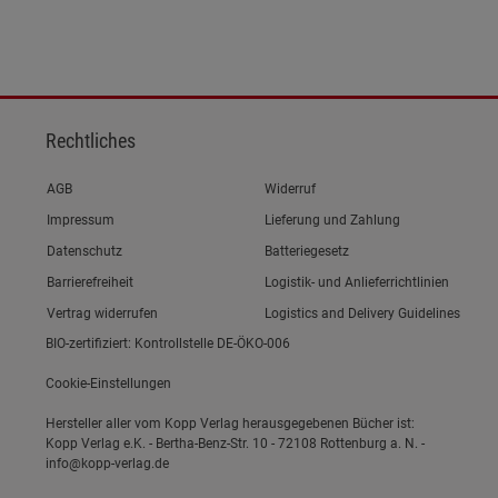
Rechtliches
Link zum/zur
AGB
Widerruf
Link zum/zur
Impressum
Lieferung und Zahlung
Link zum/zur
Datenschutz
Batteriegesetz
Link zum/zur
Barrierefreiheit
Logistik- und Anlieferrichtlinien
Vertrag widerrufen
Logistics and Delivery Guidelines
BIO-zertifiziert: Kontrollstelle DE-ÖKO-006
Cookie-Einstellungen
Hersteller aller vom Kopp Verlag herausgegebenen Bücher ist:
Kopp Verlag e.K. - Bertha-Benz-Str. 10 - 72108 Rottenburg a. N. -
info@kopp-verlag.de