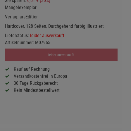
Sie sparen:
6,01 € (30%)
Mängelexemplar
Verlag:
arsEdition
Hardcover, 128 Seiten, Durchgehend farbig illustriert
Lieferstatus:
leider ausverkauft
Artikelnummer:
M07965
leider ausverkauft
Kauf auf Rechnung
Versandkostenfrei in Europa
30 Tage Rückgaberecht
Kein Mindestbestellwert