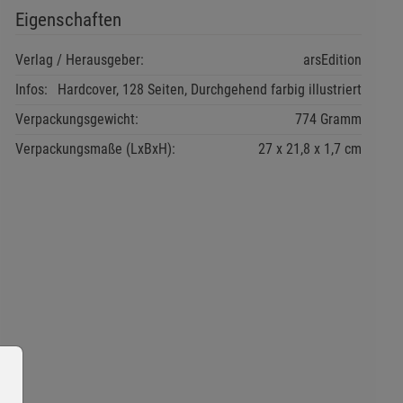
Eigenschaften
Verlag / Herausgeber:
arsEdition
Infos:
Hardcover, 128 Seiten, Durchgehend farbig illustriert
Verpackungsgewicht:
774 Gramm
Verpackungsmaße (LxBxH):
27
21,8
1,7
cm