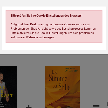
lie
Bitte prüfen Sie Ihre Cookie Einstellungen des Browsers!
Aufgrund Ihrer Deaktivierung der Browser-Cookies kann es zu
Problemen der Shop-Ansicht sowie des Bestellprozesses kommen.
Bitte aktivieren Sie die Cookie-Einstellungen, um sich problemlos
auf unserer Webseite zu bewegen.
Wird oft zusammen bestellt:
Einstellungen speichern für die Gruppe
Einstellungen speichern für die Gruppe
Einstellungen speichern für d
Zurück
Einwilligung nicht erteilen
Notwendige Cookies (5)
=
Beschreibung Notwendige Cookies