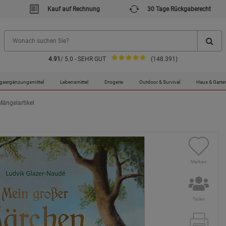
Kauf auf Rechnung
30 Tage Rückgaberecht
4.91
/ 5.0 - SEHR GUT
(148.391)
gsergänzungsmittel
Lebensmittel
Drogerie
Outdoor & Survival
Haus & Garte
Mängelartikel
Merken
Teilen