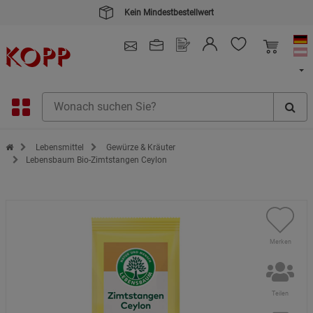
Kein Mindestbestellwert
4.91
/ 5.0 - SEHR GUT
(148.387)
Zur Startseite des Kopp Verlag Online-Shop
Lebensmittel
Gewürze & Kräuter
Lebensbaum Bio-Zimtstangen Ceylon
Merken
Teilen