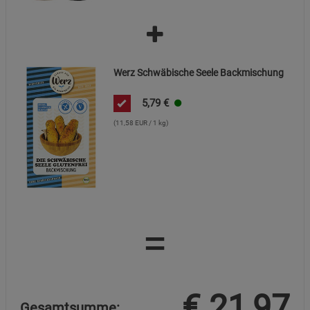
Werz Schwäbische Seele Backmischung
5,79
€
(11,58 EUR / 1 kg)
=
€
21,97
Gesamtsumme: