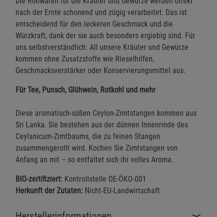
Die Rohwaren für die Kräuter und Gewürze werden direkt
nach der Ernte schonend und zügig verarbeitet. Das ist
entscheidend für den leckeren Geschmack und die
Würzkraft, dank der sie auch besonders ergiebig sind. Für
uns selbstverständlich: All unsere Kräuter und Gewürze
kommen ohne Zusatzstoffe wie Rieselhilfen,
Geschmacksverstärker oder Konservierungsmittel aus.
Für Tee, Punsch, Glühwein, Rotkohl und mehr
Diese aromatisch-süßen Ceylon-Zimtstangen kommen aus
Sri Lanka. Sie bestehen aus der dünnen Innenrinde des
Ceylanicum-Zimtbaums, die zu feinen Stangen
zusammengerollt wird. Kochen Sie Zimtstangen von
Anfang an mit – so entfaltet sich ihr volles Aroma.
BIO-zertifiziert:
Kontrollstelle DE-ÖKO-001
Herkunft der Zutaten:
Nicht-EU-Landwirtschaft
Herstellerinformationen