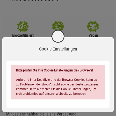
Bio-zertifiziert
Glutenfrei
Vegan
Cookie-Einstellungen
Zutaten
Ceylon-Zimtstangen*
Bitte prüfen Sie Ihre Cookie Einstellungen des Browsers!
*aus kontrolliert ökologischer Erzeugung
Aufgrund Ihrer Deaktivierung der Browser-Cookies kann es
zu Problemen der Shop-Ansicht sowie des Bestellprozesses
Anwendungsempfehlung
kommen. Bitte aktivieren Sie die Cookie-Einstellungen, um
sich problemlos auf unserer Webseite zu bewegen.
Geöffnete Packung stets gut verschließen, trocken und vor
Wärme geschützt lagern.
Mindestens haltbar bis: siehe Verpackung.