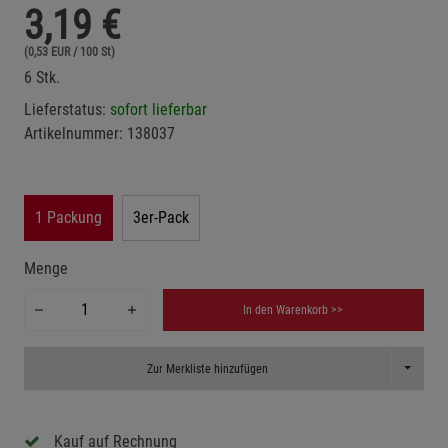
3,19
€
(0,53 EUR / 100 St)
6 Stk.
Lieferstatus:
sofort lieferbar
Artikelnummer:
138037
1 Packung
3er-Pack
Menge
In den Warenkorb >>
Toggle D
Zur Merkliste hinzufügen
Kauf auf Rechnung