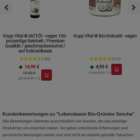
Cookie-Informationen
anzeigen
Marketing Cookies (3)
Marketing Cookies
Beschreibung Marketing Cookies
Kopp Vital ® MCT-Öl - vegan 100-
Kopp Vital ® Bio-Kokosöl - vegan
prozentige Reinheit / Premium
Qualität / geschmacksneutral /
Cookie-Informationen
anzeigen
auf Kokosölbasis
(182)
(516)
Datenschutzerklärung
Impressum
14,99
€
4,99
€
19.99 €
(19,96 EUR / 1 l)
(29,98 EUR / 1 l)
Kundenbewertungen zu "Lebensbaum Bio-Grüntee Sencha"
Alle Bewertungen stammen ausschließlich von Kunden, die das jeweilige
Produkt bei uns erworben haben. Sie geben individuelle Erfahrungen und
persönliche Meinungen wieder und sind nicht als objektiv geprüfte Tatsachen