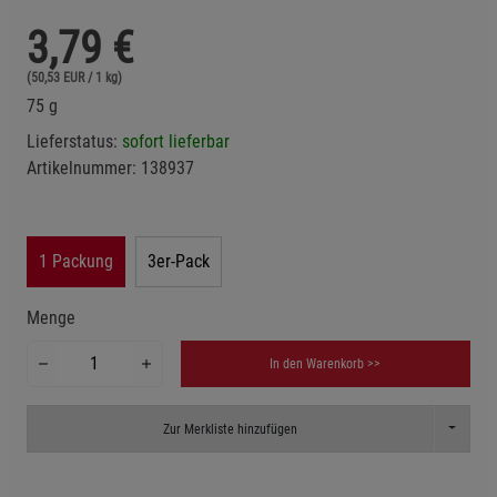
3,79
€
(50,53 EUR / 1 kg)
75 g
Lieferstatus:
sofort lieferbar
Artikelnummer:
138937
1 Packung
3er-Pack
Menge
In den Warenkorb >>
Toggle D
Zur Merkliste hinzufügen