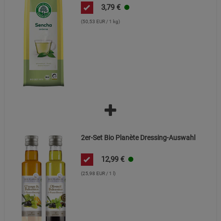
3,79
€
(50,53 EUR / 1 kg)
2er-Set Bio Planète Dressing-Auswahl
12,99
€
(25,98 EUR / 1 l)