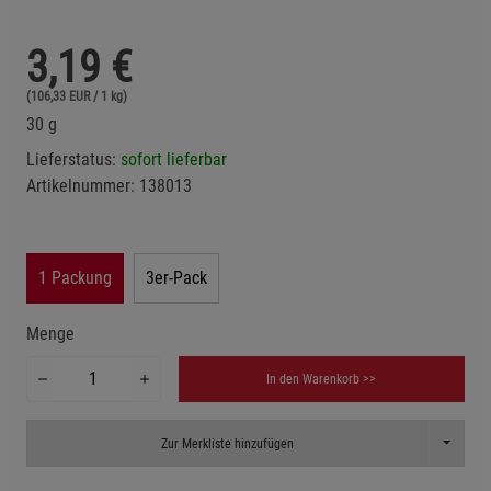
3,19
€
(106,33 EUR / 1 kg)
30 g
Lieferstatus:
sofort lieferbar
Artikelnummer:
138013
1 Packung
3er-Pack
Menge
In den Warenkorb >>
Toggle D
Zur Merkliste hinzufügen