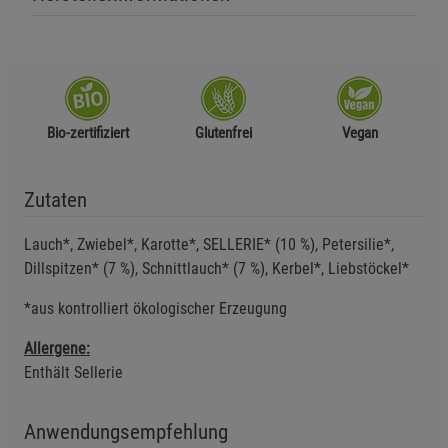
Einstellungen speichern für die Gruppe
Zurück
Einwilligung nicht erteilen
Notwendige Cookies (5)
Beschreibung Notwendige Cookies
Bio-zertifiziert
Glutenfrei
Vegan
Cookie-Informationen
anzeigen
Zutaten
Funktionale Cookies (1)
Funktionale Cooki
Lauch*, Zwiebel*, Karotte*, SELLERIE* (10 %), Petersilie*,
Beschreibung Funktionale Cookies
Dillspitzen* (7 %), Schnittlauch* (7 %), Kerbel*, Liebstöckel*
Cookie-Informationen
anzeigen
*aus kontrolliert ökologischer Erzeugung
Statistik Cookies (2)
Statistik Cookies
Allergene:
Enthält Sellerie
Beschreibung Statistik Cookies
Cookie-Informationen
anzeigen
Anwendungsempfehlung