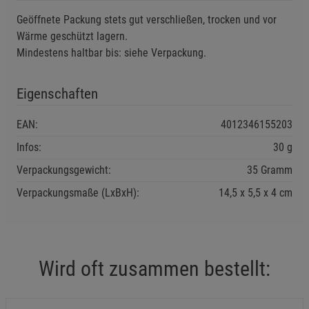
Marketing Cookies (3)
Marketing Cookies
Geöffnete Packung stets gut verschließen, trocken und vor
Beschreibung Marketing Cookies
Wärme geschützt lagern.
Mindestens haltbar bis: siehe Verpackung.
Cookie-Informationen
anzeigen
Datenschutzerklärung
Impressum
Eigenschaften
EAN:
4012346155203
Infos:
30 g
Verpackungsgewicht:
35 Gramm
Verpackungsmaße (LxBxH):
14,5
5,5
4
cm
Wird oft zusammen bestellt: