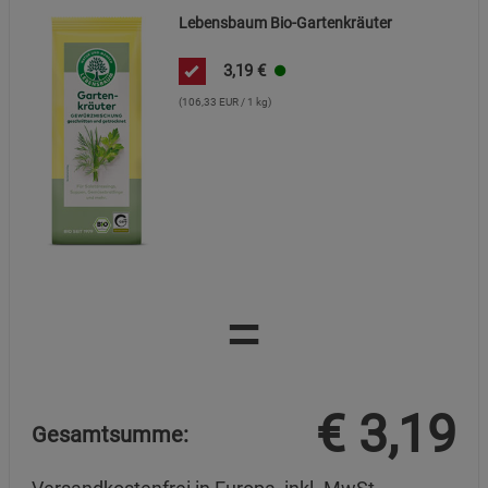
Lebensbaum Bio-Gartenkräuter
3,19
€
(106,33 EUR / 1 kg)
=
€
3,19
Gesamtsumme: