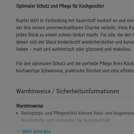
Optimaler Schutz und Pflege für Kochgeschirr
Kupfer lebt! In Verbindung mit Sauerstoff oxidiert es und ent
der ihm seinen unverwechselbaren Charme verleiht. Viele Ku
jedes Stück zu einem echten Unikat macht. Für alle, die den 
denen sich der Glanz kinderleicht wiederherstellen und konse
lieben – matt und authentisch oder glänzend und makellos.
Für den optimalen Schutz und die perfekte Pflege Ihres Kochg
hochwertige Schwämme, praktische Bürsten und eine effekti
Warnhinweise / Sicherheitsinformationen
Warnhinweise
Reinigungs- und Pflegemittel können Haut- und Augenreiz
Handschuhe und vermeiden Sie Augenkontakt.
Produkt darf nicht in die Hände von Kindern gelangen.
Mehr anzeigen