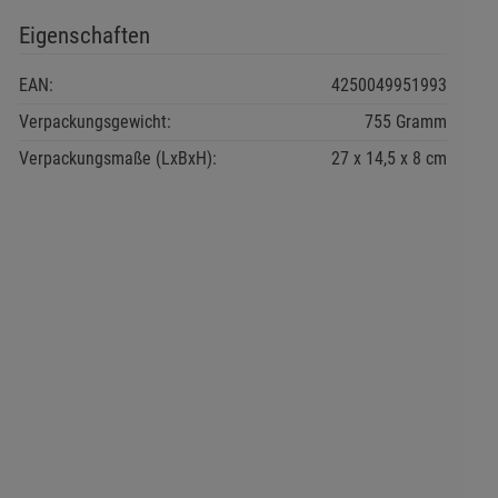
Eigenschaften
EAN:
4250049951993
Verpackungsgewicht:
755 Gramm
Verpackungsmaße (LxBxH):
27
14,5
8
cm