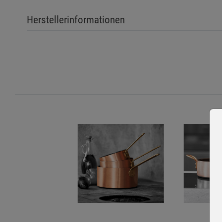
Einatmen von Dämpfen vermeiden. Nur in gut belüfteten 
Herstellerinformationen
Keine Mischung mit anderen Reinigungs- oder Chemikali
Sicherheitshinweise
Vor Gebrauch die Anweisungen auf der Verpackung sorgfäl
Nach der Anwendung Hände gründlich mit Wasser und Sei
Kontakt mit empfindlichen Oberflächen, die nicht für die 
Verpackung ordnungsgemäß entsorgen und sicher lagern,
Zusätzliche Hinweise
Entsorgung:
Nicht verbrauchte Reinigungsmittel und leere V
Abfälle entsorgen.
Anwendungshinweise:
Geeignet für die Reinigung und Pfleg
Kupferoberfläche sanft mit einem weichen Tuch und dem Pfle