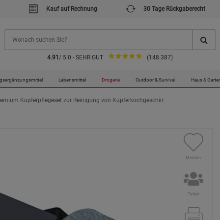
Kauf auf Rechnung
30 Tage Rückgaberecht
4.91
/ 5.0 - SEHR GUT
(148.387)
gsergänzungsmittel
Lebensmittel
Drogerie
Outdoor & Survival
Haus & Garte
emium Kupferpflegeset zur Reinigung von Kupferkochgeschirr
Merken
Teilen