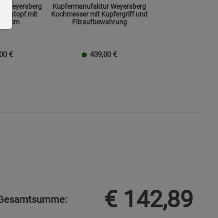
ur Weyersberg
Kupfermanufaktur Weyersberg
adentopf mit
Kochmesser mit Kupfergriff und
Ø 39 cm
Filzaufbewahrung
00
€
439,00
€
ie Gruppe
okies
€
142,89
Gesamtsumme: