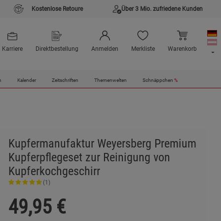
Kostenlose Retoure
Über 3 Mio. zufriedene Kunden
Karriere
Direktbestellung
Anmelden
Merkliste
Warenkorb
n
Kalender
Zeitschriften
Themenwelten
Schnäppchen
%
Kupfermanufaktur Weyersberg Premium
Kupferpflegeset zur Reinigung von
Kupferkochgeschirr
(1)
49,95
€