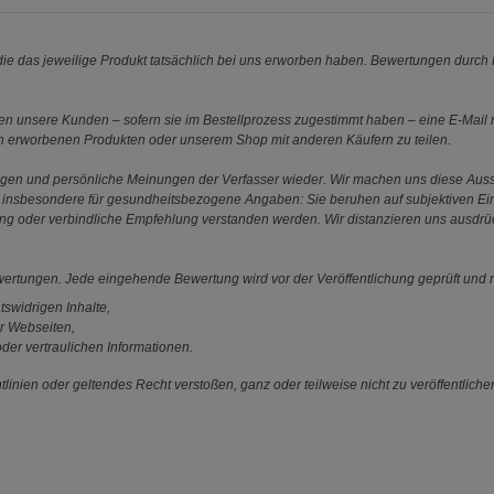
e das jeweilige Produkt tatsächlich bei uns erworben haben. Bewertungen durch P
 unsere Kunden – sofern sie im Bestellprozess zugestimmt haben – eine E-Mail m
en erworbenen Produkten oder unserem Shop mit anderen Käufern zu teilen.
ungen und persönliche Meinungen der Verfasser wieder. Wir machen uns diese Au
s gilt insbesondere für gesundheitsbezogene Angaben: Sie beruhen auf subjektiven 
ung oder verbindliche Empfehlung verstanden werden. Wir distanzieren uns ausdr
ewertungen. Jede eingehende Bewertung wird vor der Veröffentlichung geprüft und n
tswidrigen Inhalte,
r Webseiten,
der vertraulichen Informationen.
linien oder geltendes Recht verstoßen, ganz oder teilweise nicht zu veröffentliche