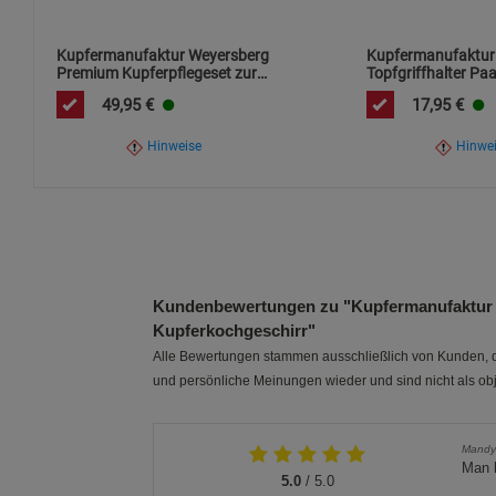
Kupfermanufaktur Weyersberg
Kupfermanufaktur
Premium Kupferpflegeset zur
Topfgriffhalter Pa
Reinigung von
Neopren
49,95
€
17,95
€
Kupferkochgeschirr
Hinweise
Hinwe
Kundenbewertungen zu "Kupfermanufaktur 
Kupferkochgeschirr"
Alle Bewertungen stammen ausschließlich von Kunden, di
und persönliche Meinungen wieder und sind nicht als obj
Mandy
Man h
5.0
/ 5.0