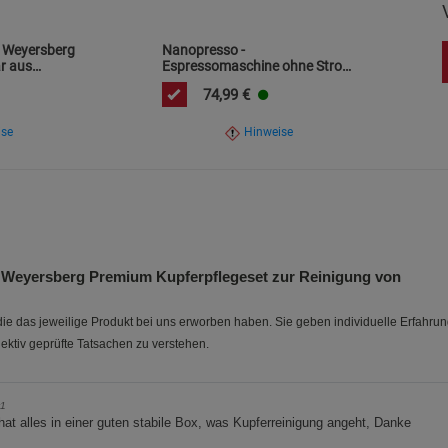
Statistik Cookies (2)
Statistik Cookie
 Weyersberg
Nanopresso -
Beschreibung Statistik Cookies
ar aus
Espressomaschine ohne Strom
oder Batterien
Cookie-Informationen
anzeigen
74,99
€
ise
Hinweise
Marketing Cookies (3)
Marketing Cook
Beschreibung Marketing Cookies
Cookie-Informationen
anzeigen
Datenschutzerklärung
Impressum
Weyersberg Premium Kupferpflegeset zur Reinigung von
e das jeweilige Produkt bei uns erworben haben. Sie geben individuelle Erfahru
ektiv geprüfte Tatsachen zu verstehen.
1
at alles in einer guten stabile Box, was Kupferreinigung angeht, Danke