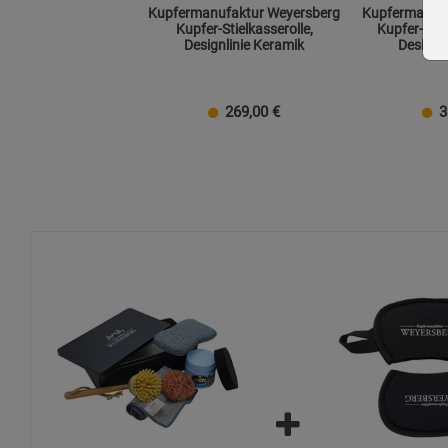
Kupfermanufaktur Weyersberg
Kupfermanufa
Kupfer-Stielkasserolle,
Kupfer-Saut
Designlinie Keramik
Designl
269,00
€
3