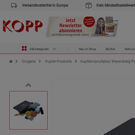
Versandkostenfrei in Europa
Kein Mindestbestellwert
Alle Kategorien
Neu im Shop
Bücher
Nahrun
Zur Startseite des Kopp Verlag Online-Shop
Drogerie
Kupfer-Produkte
Kupfermanufaktur Weyersberg Pr