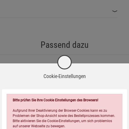
Bereichen verwenden.
enprodukten vornehmen.
tig lesen.
Passend dazu
fe waschen.
Reinigung mit diesem Produkt geeignet sind, vermeiden.
 um Missbrauch zu vermeiden.
Cookie-Einstellungen
erpackungen gemäß den lokalen Vorschriften für chemische
e von Kupferprodukten. Zur optimalen Anwendung die
Bitte prüfen Sie Ihre Cookie Einstellungen des Browsers!
gemittel polieren.
Aufgrund Ihrer Deaktivierung der Browser-Cookies kann es zu
Problemen der Shop-Ansicht sowie des Bestellprozesses kommen.
Bitte aktivieren Sie die Cookie-Einstellungen, um sich problemlos
auf unserer Webseite zu bewegen.