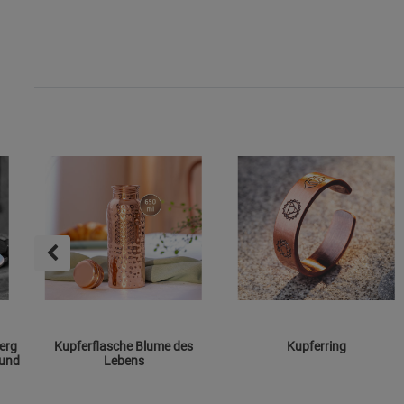
erg
Kupferflasche Blume des
Kupferring
 und
Lebens