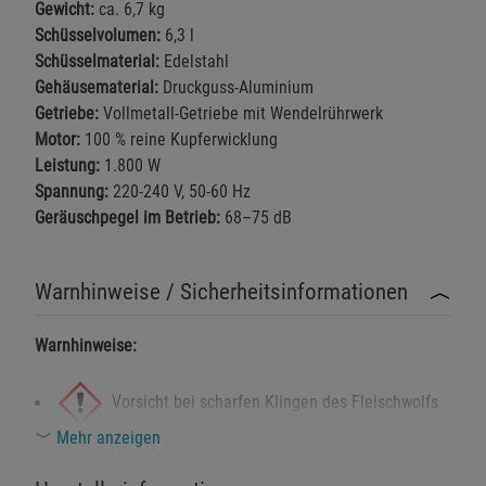
Gewicht:
ca. 6,7 kg
Cookie-Informationen
anzeigen
Schüsselvolumen:
6,3 l
Schüsselmaterial:
Edelstahl
Marketing Cookies (3)
Marketing Cookies
Gehäusematerial:
Druckguss-Aluminium
Beschreibung Marketing Cookies
Getriebe:
Vollmetall-Getriebe mit Wendelrührwerk
Motor:
100 % reine Kupferwicklung
Cookie-Informationen
anzeigen
Leistung:
1.800 W
Spannung:
220-240 V, 50-60 Hz
Datenschutzerklärung
Impressum
Geräuschpegel im Betrieb:
68–75 dB
Warnhinweise / Sicherheitsinformationen
Warnhinweise:
Vorsicht bei scharfen Klingen des Fleischwolfs
Mehr anzeigen
– Verletzungsgefahr!