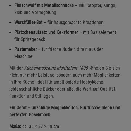
Fleischwolf mit Metallschnecke
– inkl. Stopfer, Klinge,
Einstellungen speichern für die Gruppe
Einstellungen speichern für die Gruppe
Sieb und Verriegelung
Wurstfüller-Set
– für hausgemachte Kreationen
Einstellungen speichern für die Gruppe
Zurück
Einwilligung nicht erteilen
Plätzchenaufsatz und Keksformer
– mit Basiselement
für Spritzgebäck
Notwendige Cookies (5)
Pastamaker
– für frische Nudeln direkt aus der
Beschreibung Notwendige Cookies
Maschine
Cookie-Informationen
anzeigen
Mit der
Küchenmaschine Multitalent 1800 W
holen Sie sich
nicht nur mehr Leistung, sondern auch mehr Möglichkeiten
Funktionale Cookies (1)
Funktionale Cooki
in Ihre Küche. Ideal für ambitionierte Hobbyköche,
Beschreibung Funktionale Cookies
leidenschaftliche Bäcker oder alle, die Wert auf Qualität,
Funktion und Stil legen.
Cookie-Informationen
anzeigen
Ein Gerät – unzählige Möglichkeiten. Für frische Ideen und
perfekten Geschmack.
Statistik Cookies (2)
Statistik Cookies
Beschreibung Statistik Cookies
Maße:
ca. 35 × 37 × 18 cm