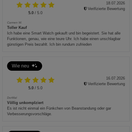
Zusätzliche Hinweise:
18.07.2026
Verifizierte Bewertung
5.0
/ 5.0
Carmen W.
Toller Kauf
Dieses Produkt erfüllt die Anforderungen der relevanten
Ich habe eine Smart Watch gekauft und bin begeistert. Sie hat alle
Funktionen, genau, wie eine teure Uhr. Ich habe einen unschlagbar
EU-Richtlinien und trägt das CE-Kennzeichen.
günstigen Preis bezahlt. Ich bin rundum zufrieden
Elektrische und elektronische Altgeräte dürfen nicht im
Hausmüll entsorgt werden – bitte führen Sie sie einer
kommunalen Sammelstelle zu.
Wie neu
16.07.2026
Verifizierte Bewertung
5.0
/ 5.0
DorWal
Völlig unkomplziert
Es ist nicht einmal ein Fünkchen von Beanstandung oder gar
Verbesserungsvorschläge.