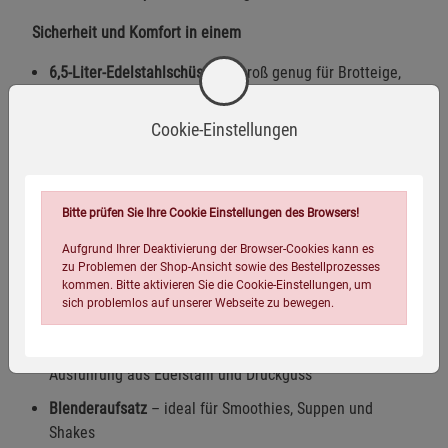
Sicherheit und Komfort in einem
6,5-Liter-Edelstahlschüssel
– groß genug für Brotteige,
Cremes und mehr
Cookie-Einstellungen
Überhitzungs- und Überlastschutz
– für eine sichere
Nutzung
Rutschfeste Standfüße
– sorgt für festen Halt beim
Arbeiten
Bitte prüfen Sie Ihre Cookie Einstellungen des Browsers!
Abdeckung mit Einfüllöffnung
– sauberes Arbeiten und
Aufgrund Ihrer Deaktivierung der Browser-Cookies kann es
zu Problemen der Shop-Ansicht sowie des Bestellprozesses
bequeme Handhabung
kommen. Bitte aktivieren Sie die Cookie-Einstellungen, um
sich problemlos auf unserer Webseite zu bewegen.
Mit Profi-Zubehör für echte Küchenvielfalt
Knethaken, Rührbesen, Schneebesen
– hochwertige
Ausführung aus Edelstahl und Druckguss
Blenderaufsatz
– ideal für Smoothies, Suppen und
Shakes