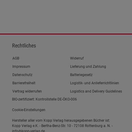
Rechtliches
Link zum/zur
AGB
Widerruf
Link zum/zur
Impressum
Lieferung und Zahlung
Link zum/zur
Datenschutz
Batteriegesetz
Link zum/zur
Barrierefreiheit
Logistik- und Anlieferrichtlinien
Vertrag widerrufen
Logistics and Delivery Guidelines
BIO-zertifiziert: Kontrollstelle DE-ÖKO-006
Cookie-Einstellungen
Hersteller aller vom Kopp Verlag herausgegebenen Bücher ist:
Kopp Verlag e.K. - Bertha-Benz-Str. 10 - 72108 Rottenburg a. N. -
info@kopp-verlag.de