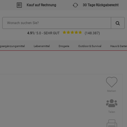
Kauf auf Rechnung
30 Tage Rückgaberecht
4.91
/ 5.0 - SEHR GUT
(148.387)
gsergänzungsmittel
Lebensmittel
Drogerie
Outdoor & Survival
Haus & Garte
Merken
Teilen