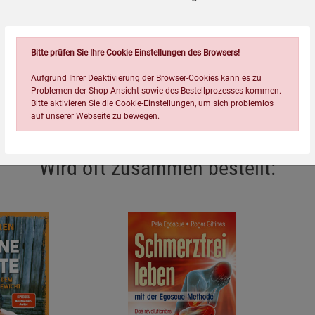
cs sind DIE Calisthenics-Experten Deutschlands
Bitte prüfen Sie Ihre Cookie Einstellungen des Browsers!
Aufgrund Ihrer Deaktivierung der Browser-Cookies kann es zu
Problemen der Shop-Ansicht sowie des Bestellprozesses kommen.
Bitte aktivieren Sie die Cookie-Einstellungen, um sich problemlos
auf unserer Webseite zu bewegen.
Wird oft zusammen bestellt:
Einstellungen speichern für die Gruppe
Einstellungen speichern für die Gruppe
Einstellungen speichern für d
Zurück
Einwilligung nicht erteilen
Notwendige Cookies (5)
Beschreibung Notwendige Cookies