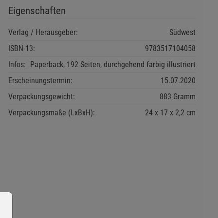
Eigenschaften
Verlag / Herausgeber:
Südwest
ISBN-13:
9783517104058
Infos:
Paperback, 192 Seiten, durchgehend farbig illustriert
Erscheinungstermin:
15.07.2020
Verpackungsgewicht:
883 Gramm
Verpackungsmaße (LxBxH):
24
17
2,2
cm