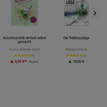
Naturkosmetik einfach selbst
Die Treibhauslüge
gemacht
Cosima Bellersen Quirini
Michael Limburg
(3)
(2)
K
5,99
€**
18,00
€
16,90 €