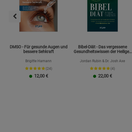
DMSO - Für gesunde Augen und
Bibel-Diät - Das vergessene
bessere Sehkraft
Gesundheitswissen der Heiligen
Schrift
Brigitte Hamann
Jordan Rubin & Dr. Josh Axe
(24)
(4)
12,00
€
22,00
€