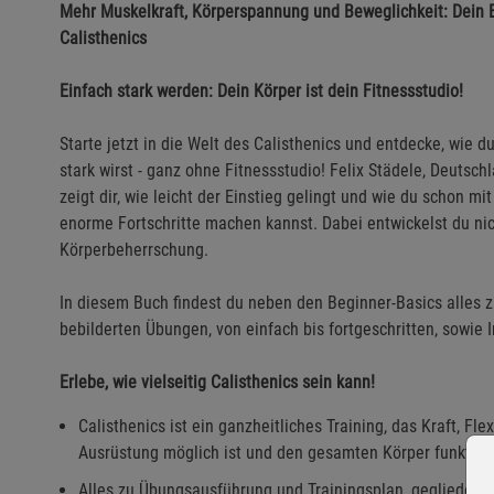
Mehr Muskelkraft, Körperspannung und Beweglichkeit: Dein Ei
Calisthenics
Einfach stark werden: Dein Körper ist dein Fitnessstudio!
Starte jetzt in die Welt des Calisthenics und entdecke, wie du
stark wirst - ganz ohne Fitnessstudio! Felix Städele, Deutsch
zeigt dir, wie leicht der Einstieg gelingt und wie du schon
enorme Fortschritte machen kannst. Dabei entwickelst du nic
Körperbeherrschung.
In diesem Buch findest du neben den Beginner-Basics alles z
bebilderten Übungen, von einfach bis fortgeschritten, sowie I
Erlebe, wie vielseitig Calisthenics sein kann!
Calisthenics ist ein ganzheitliches Training, das Kraft, Fl
Ausrüstung möglich ist und den gesamten Körper funktiona
Alles zu Übungsausführung und Trainingsplan, gegliedert n