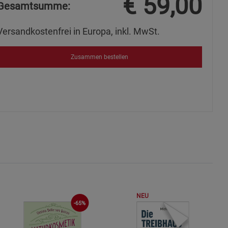
€
59,00
Gesamtsumme:
Versandkostenfrei in Europa, inkl. MwSt.
okies
Zusammen bestellen
s
ies
NEU
-65%