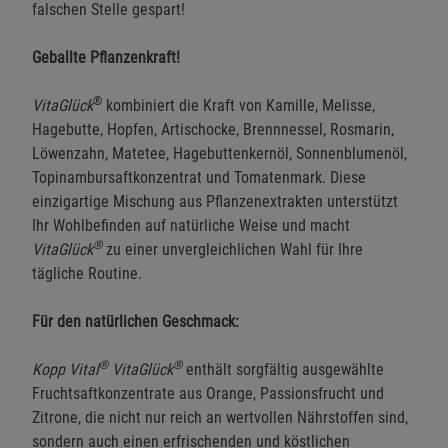
falschen Stelle gespart!
Marketing Cookies (3)
Marketing Cookies
Beschreibung Marketing Cookies
Geballte Pflanzenkraft!
Cookie-Informationen
anzeigen
®
VitaGlück
kombiniert die Kraft von Kamille, Melisse,
Hagebutte, Hopfen, Artischocke, Brennnessel, Rosmarin,
Datenschutzerklärung
Impressum
Löwenzahn, Matetee, Hagebuttenkernöl, Sonnenblumenöl,
Topinambursaftkonzentrat und Tomatenmark. Diese
einzigartige Mischung aus Pflanzenextrakten unterstützt
Ihr Wohlbefinden auf natürliche Weise und macht
®
VitaGlück
zu einer unvergleichlichen Wahl für Ihre
tägliche Routine.
Für den natürlichen Geschmack:
®
®
Kopp Vital
VitaGlück
enthält sorgfältig ausgewählte
Fruchtsaftkonzentrate aus Orange, Passionsfrucht und
Zitrone, die nicht nur reich an wertvollen Nährstoffen sind,
sondern auch einen erfrischenden und köstlichen