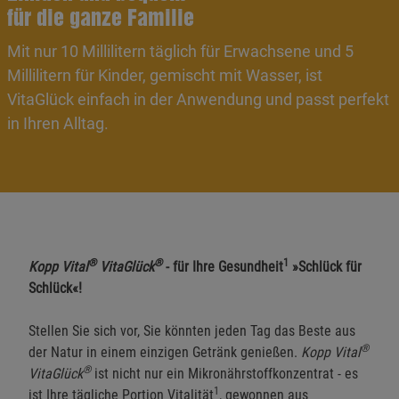
für die ganze Familie
Mit nur 10 Millilitern täglich für Erwachsene und 5
Millilitern für Kinder, gemischt mit Wasser, ist
VitaGlück einfach in der Anwendung und passt perfekt
in Ihren Alltag.
®
®
1
Kopp Vital
VitaGlück
- für Ihre Gesundheit
»Schlück für
Schlück«!
Stellen Sie sich vor, Sie könnten jeden Tag das Beste aus
®
der Natur in einem einzigen Getränk genießen.
Kopp Vital
®
VitaGlück
ist nicht nur ein Mikronährstoffkonzentrat - es
1
ist Ihre tägliche Portion Vitalität
, gewonnen aus