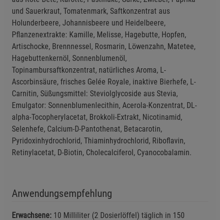
und Sauerkraut, Tomatenmark, Saftkonzentrat aus
Holunderbeere, Johannisbeere und Heidelbeere,
Pflanzenextrakte: Kamille, Melisse, Hagebutte, Hopfen,
Artischocke, Brennnessel, Rosmarin, Löwenzahn, Matetee,
Hagebuttenkernöl, Sonnenblumenöl,
Topinambursaftkonzentrat, natürliches Aroma, L-
Ascorbinsäure, frisches Gelée Royale, inaktive Bierhefe, L-
Carnitin, Süßungsmittel: Steviolglycoside aus Stevia,
Emulgator: Sonnenblumenlecithin, Acerola-Konzentrat, DL-
alpha-Tocopherylacetat, Brokkoli-Extrakt, Nicotinamid,
Selenhefe, Calcium-D-Pantothenat, Betacarotin,
Pyridoxinhydrochlorid, Thiaminhydrochlorid, Riboflavin,
Retinyl­acetat, D-Biotin, Cholecalciferol, Cyanocobalamin.
Anwendungsempfehlung
Erwachsene:
10 Milliliter (2 Dosierlöffel) täglich in 150