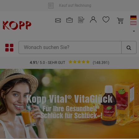
Kauf auf Rechnung
4.91
/ 5.0 - SEHR GUT
(148.391)
Kopp Vital
VitaGlück
®
Für Ihre Gesundheit
»Schlück für Schlück«!