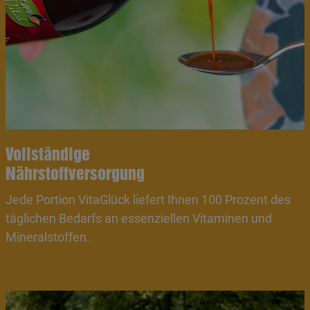
Vollständige
Nährstoffversorgung
Jede Portion VitaGlück liefert Ihnen 100 Prozent des
täglichen Bedarfs an essenziellen Vitaminen und
Mineralstoffen.