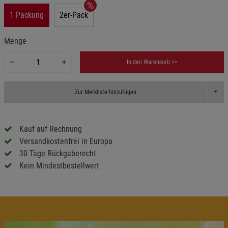
1 Packung
2er-Pack
Menge
In den Warenkorb >>
Toggl
Zur Merkliste hinzufügen
Kauf auf Rechnung
Versandkostenfrei in Europa
30 Tage Rückgaberecht
Kein Mindestbestellwert