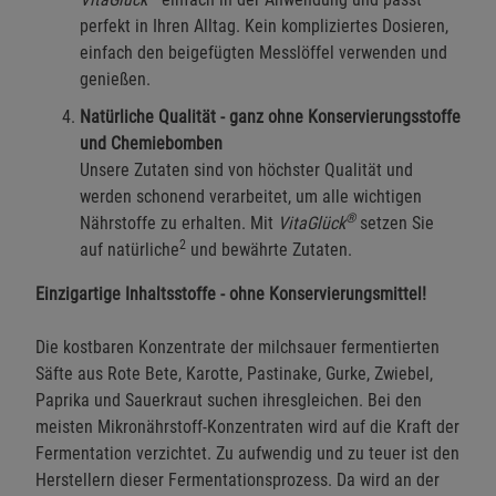
perfekt in Ihren Alltag. Kein kompliziertes Dosieren,
Einstellungen speichern für die Gruppe
Zurück
Einwilligung nicht erteilen
einfach den beigefügten Messlöffel verwenden und
genießen.
Notwendige Cookies (5)
Natürliche Qualität - ganz ohne Konservierungsstoffe
und Chemiebomben
Beschreibung Notwendige Cookies
Unsere Zutaten sind von höchster Qualität und
Cookie-Informationen
anzeigen
werden schonend verarbeitet, um alle wichtigen
®
Nährstoffe zu erhalten. Mit
VitaGlück
setzen Sie
Funktionale Cookies (1)
2
Funktionale Cooki
auf natürliche
und bewährte Zutaten.
Beschreibung Funktionale Cookies
Einzigartige Inhaltsstoffe - ohne Konservierungsmittel!
Cookie-Informationen
anzeigen
Die kostbaren Konzentrate der milchsauer fermentierten
Säfte aus Rote Bete, Karotte, Pastinake, Gurke, Zwiebel,
Statistik Cookies (2)
Statistik Cookies
Paprika und Sauerkraut suchen ihresgleichen. Bei den
Beschreibung Statistik Cookies
meisten Mikronährstoff-Konzentraten wird auf die Kraft der
Cookie-Informationen
anzeigen
Fermentation verzichtet. Zu aufwendig und zu teuer ist den
Herstellern dieser Fermentationsprozess. Da wird an der