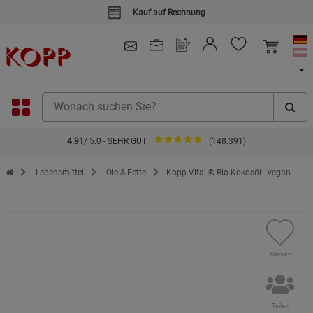
Kauf auf Rechnung
4.91
/ 5.0 - SEHR GUT
(148.391)
Zur Startseite des Kopp Verlag Online-Shop
Lebensmittel
Öle & Fette
Kopp Vital ® Bio-Kokosöl - vegan
Merken
Teilen