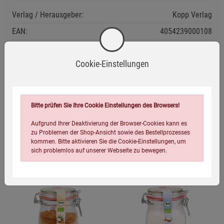
Verlag / Herausgeber:
Kopp Verlag
EAN:
4054239000108
Infos:
250 ml
Cookie-Einstellungen
Verpackungsgewicht:
445 Gramm
Verpackungsmaße (LxBxH):
10,1
9
9
cm
Bitte prüfen Sie Ihre Cookie Einstellungen des Browsers!
Aufgrund Ihrer Deaktivierung der Browser-Cookies kann es
Passend dazu
zu Problemen der Shop-Ansicht sowie des Bestellprozesses
kommen. Bitte aktivieren Sie die Cookie-Einstellungen, um
sich problemlos auf unserer Webseite zu bewegen.