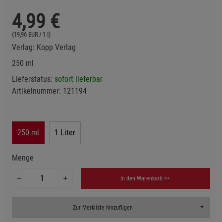
4,99
€
(19,96 EUR / 1 l)
Verlag:
Kopp Verlag
250 ml
Lieferstatus:
sofort lieferbar
Artikelnummer:
121194
250 ml
1 Liter
Menge
In den Warenkorb >>
Toggle D
Zur Merkliste hinzufügen