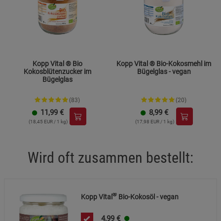
Einstellungen speichern für die Gruppe
Einstellungen speichern für die Gruppe
Einstellungen speichern für die Gruppe
Zurück
Einwilligung nicht erteilen
Kopp Vital ® Bio
Kopp Vital ® Bio-Kokosmehl im
Kokosblütenzucker im
Bügelglas - vegan
Notwendige Cookies (5)
Bügelglas
Beschreibung Notwendige Cookies
(83)
(20)
Cookie-Informationen
anzeigen
11,99
€
8,99
€
(18,45 EUR / 1 kg)
(17,98 EUR / 1 kg)
Funktionale Cookies (1)
Funktionale Cooki
Beschreibung Funktionale Cookies
Wird oft zusammen bestellt:
Cookie-Informationen
anzeigen
Statistik Cookies (2)
Statistik Cookies
®
Kopp Vital
Bio-Kokosöl - vegan
Beschreibung Statistik Cookies
4,99
€