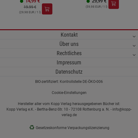
14,99
€
29,99
€
19.99 €
(59,98 EUR / 1 l)
(29,98 EUR / 1 l)
Kontakt
Über uns
Rechtliches
Impressum
Datenschutz
BIO-zertifiziert: Kontrollstelle DE-ÖKO-006
Cookie-Einstellungen
Hersteller aller vom Kopp Verlag herausgegebenen Bücher ist:
Kopp Verlag e.K. - Bertha-Benz-Str. 10 - 72108 Rottenburg a. N. - info@kopp-
verlag.de
♻
Gesetzeskonforme Verpackungslizenzierung