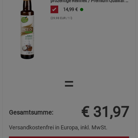
prozentige Reinheit / Premium Qualität /
geschmacksneutral / auf Kokosölbasis
14,99
€
(29,98 EUR / 1 l)
=
€
31,97
Gesamtsumme:
Versandkostenfrei in Europa, inkl. MwSt.