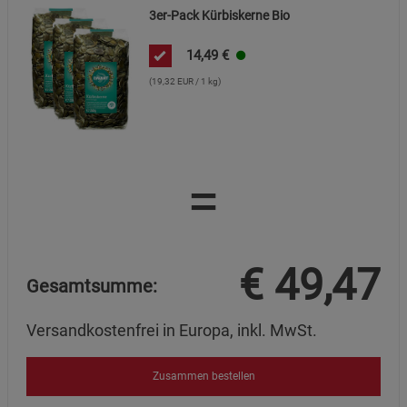
3er-Pack Kürbiskerne Bio
14,49
€
(19,32 EUR / 1 kg)
=
€
49,47
Gesamtsumme:
Versandkostenfrei in Europa, inkl. MwSt.
Zusammen bestellen