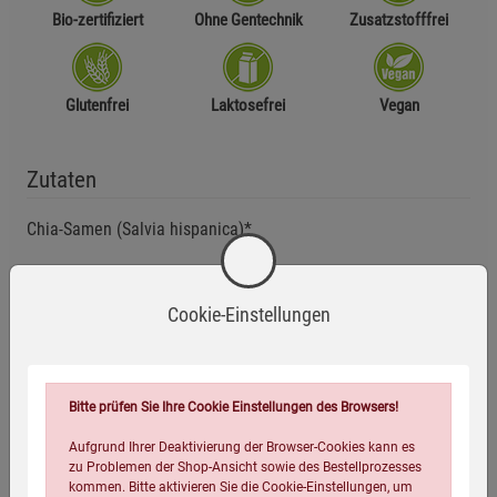
Bio-zertifiziert
Ohne Gentechnik
Zusatzstofffrei
Glutenfrei
Laktosefrei
Vegan
Zutaten
Chia-Samen (Salvia hispanica)*
*aus kontrolliert ökologischer Erzeugung
Cookie-Einstellungen
Anwendungsempfehlung
Die Tagesdosis von 15 Gramm darf gemäß der Novel Food VO
Bitte prüfen Sie Ihre Cookie Einstellungen des Browsers!
(EG) 258/97 und 2013/50/EU nicht überschritten werden.
Aufgrund Ihrer Deaktivierung der Browser-Cookies kann es
Außerhalb der Reichweite von kleinen Kindern aufbewahren!
zu Problemen der Shop-Ansicht sowie des Bestellprozesses
kommen. Bitte aktivieren Sie die Cookie-Einstellungen, um
Trocken lagern bei ca. 18 °C.