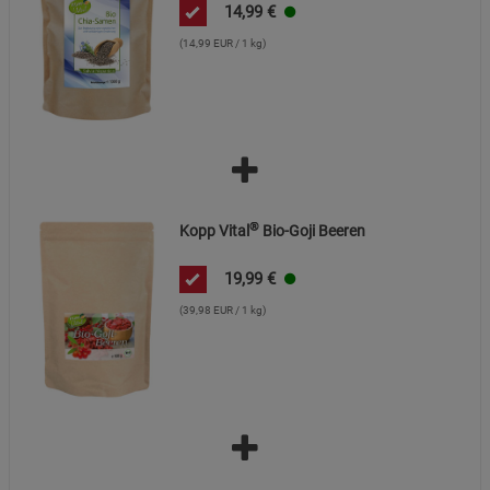
Beschreibung Funktionale Cookies
14,99
€
(14,99 EUR / 1 kg)
Cookie-Informationen
anzeigen
Statistik Cookies (2)
Statistik Cookies
Beschreibung Statistik Cookies
Cookie-Informationen
anzeigen
®
Kopp Vital
Bio-Goji Beeren
Marketing Cookies (3)
Marketing Cookies
Beschreibung Marketing Cookies
19,99
€
(39,98 EUR / 1 kg)
Cookie-Informationen
anzeigen
Datenschutzerklärung
Impressum