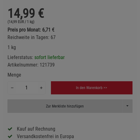
14,99
€
(14,99 EUR / 1 kg)
Preis pro Monat: 6,71 €
Reichweite in Tagen: 67
1 kg
Lieferstatus:
sofort lieferbar
Artikelnummer:
121739
Menge
In den Warenkorb >>
Toggle D
Zur Merkliste hinzufügen
Kauf auf Rechnung
Versandkostenfrei in Europa