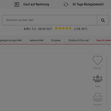
Kauf auf Rechnung
30 Tage Rückgaberecht
4.91
/ 5.0 - SEHR GUT
(148.387)
gsergänzungsmittel
Lebensmittel
Drogerie
Outdoor & Survival
Haus & Garte
Merken
Teilen
Drucken