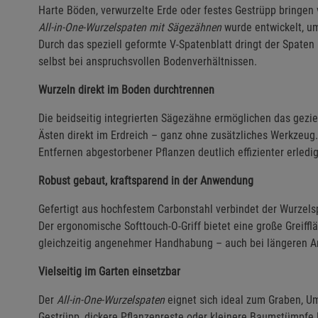
Harte Böden, verwurzelte Erde oder festes Gestrüpp bringen
All-in-One-Wurzelspaten mit Sägezähnen
wurde entwickelt, um
Durch das speziell geformte V-Spatenblatt dringt der Spaten 
selbst bei anspruchsvollen Bodenverhältnissen.
Wurzeln direkt im Boden durchtrennen
Die beidseitig integrierten Sägezähne ermöglichen das gezie
Ästen direkt im Erdreich – ganz ohne zusätzliches Werkzeug.
Entfernen abgestorbener Pflanzen deutlich effizienter erledi
Robust gebaut, kraftsparend in der Anwendung
Gefertigt aus hochfestem Carbonstahl verbindet der Wurzels
Der ergonomische Softtouch-O-Griff bietet eine große Greiffl
gleichzeitig angenehmer Handhabung – auch bei längeren Ar
Vielseitig im Garten einsetzbar
Der
All-in-One-Wurzelspaten
eignet sich ideal zum Graben, U
Gestrüpp, dickere Pflanzenreste oder kleinere Baumstümpfe l