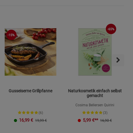
-65%
-15%
Gusseiserne Grillpfanne
Naturkosmetik einfach selbst
gemacht
Cosima Bellersen Quirini
(6)
(3)
16,99
€
5,99
€**
19,99 €
16,90 €