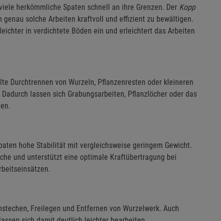
 viele herkömmliche Spaten schnell an ihre Grenzen. Der
Kopp
 genau solche Arbeiten kraftvoll und effizient zu bewältigen.
leichter in verdichtete Böden ein und erleichtert das Arbeiten
lte Durchtrennen von Wurzeln, Pflanzenresten oder kleineren
 Dadurch lassen sich Grabungsarbeiten, Pflanzlöcher oder das
gen.
paten hohe Stabilität mit vergleichsweise geringem Gewicht.
äche und unterstützt eine optimale Kraftübertragung bei
beitseinsätzen.
mstechen, Freilegen und Entfernen von Wurzelwerk. Auch
assen sich damit deutlich leichter bearbeiten.