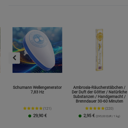
Schumann Wellengenerator
Ambrosia-Räucherstäbchen /
7,83 Hz
Der Duft der Götter / Natürliche
Substanzen / Handgemacht /
Brenndauer 30-60 Minuten
(121)
(220)
29,90
€
2,95
€
(295,00 EUR / 1 kg)