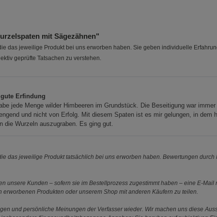
Größe L
Größe XXL
urzelspaten mit Sägezähnen"
e das jeweilige Produkt bei uns erworben haben. Sie geben individuelle Erfahru
ektiv geprüfte Tatsachen zu verstehen.
 gute Erfindung
habe jede Menge wilder Himbeeren im Grundstück. Die Beseitigung war immer
engend und nicht von Erfolg. Mit diesem Spaten ist es mir gelungen, in dem 
 die Wurzeln auszugraben. Es ging gut.
e das jeweilige Produkt tatsächlich bei uns erworben haben. Bewertungen durch P
 unsere Kunden – sofern sie im Bestellprozess zugestimmt haben – eine E-Mail m
en erworbenen Produkten oder unserem Shop mit anderen Käufern zu teilen.
ungen und persönliche Meinungen der Verfasser wieder. Wir machen uns diese Au