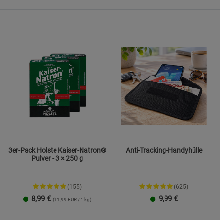
3er-Pack Holste Kaiser-Natron®
Anti-Tracking-Handyhülle
Pulver - 3 × 250 g
(155)
(625)
8,99
€
9,99
€
(11,99 EUR / 1 kg)