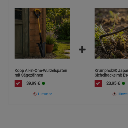
Auf sicheren Stand und kontrollierte Krafteinwirkung ach
Kopp All-in-One-Wurzelspaten
Krumpholz® Japan
mit Sägezähnen
Sichelhacke mit Es
39,99
€
23,95
€
Hinweise
Hinwe