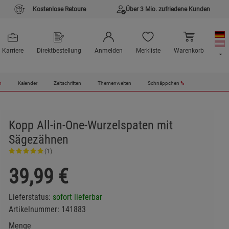
Kostenlose Retoure
Über 3 Mio. zufriedene Kunden
Karriere
Direktbestellung
Anmelden
Merkliste
Warenkorb
n
Kalender
Zeitschriften
Themenwelten
Schnäppchen
%
Kopp All-in-One-Wurzelspaten mit
Sägezähnen
(1)
39,99
€
Lieferstatus:
sofort lieferbar
Artikelnummer:
141883
Menge