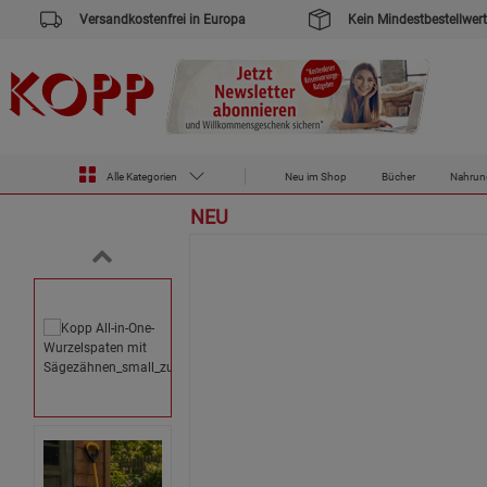
Versandkostenfrei in Europa
Kein Mindestbestellwert
Zur Startseite des Kopp Verlag Online-Shop
Haus & Garten
Kopp All-in-One-Wurzelspaten mit Sägezähnen
Alle Kategorien
Neu im Shop
Bücher
Nahrun
NEU