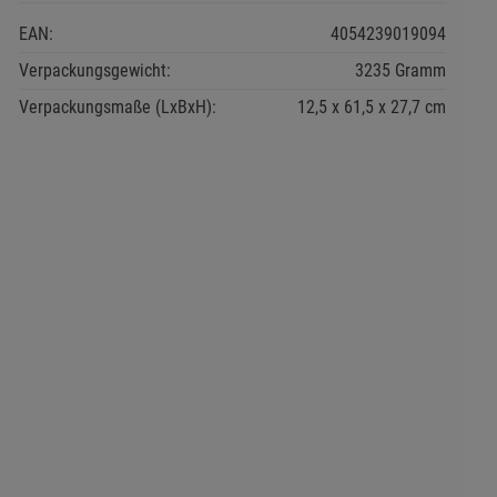
EAN:
4054239019094
Verpackungsgewicht:
3235 Gramm
Verpackungsmaße (LxBxH):
12,5
61,5
27,7
cm