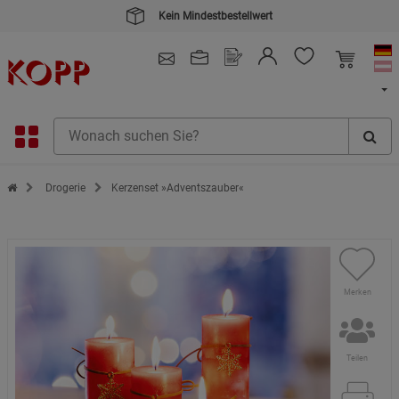
Kein Mindestbestellwert
4.91
/ 5.0 - SEHR GUT
(148.391)
Zur Startseite des Kopp Verlag Online-Shop
Drogerie
Kerzenset »Adventszauber«
Merken
Teilen