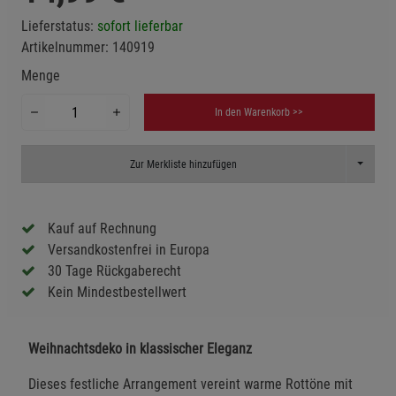
Lieferstatus:
sofort lieferbar
Artikelnummer:
140919
Menge
In den Warenkorb >>
Toggle D
Zur Merkliste hinzufügen
Kauf auf Rechnung
Versandkostenfrei in Europa
30 Tage Rückgaberecht
Kein Mindestbestellwert
Weihnachtsdeko in klassischer Eleganz
Dieses festliche Arrangement vereint warme Rottöne mit