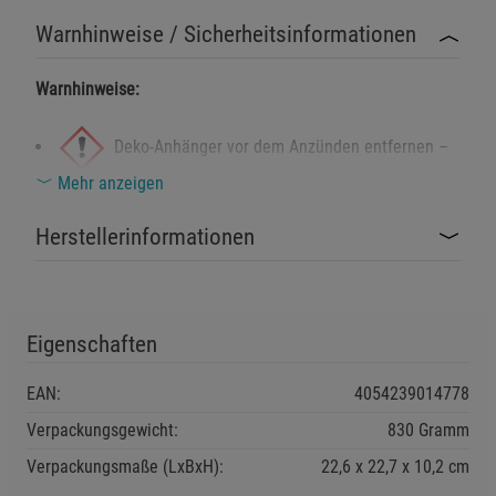
Warnhinweise / Sicherheitsinformationen
Warnhinweise:
Deko-Anhänger vor dem Anzünden entfernen –
Mehr anzeigen
Brandgefahr!
Sicherheitshinweise:
Herstellerinformationen
Kerzen nie unbeaufsichtigt brennen lassen –
Brandgefahr!
Eigenschaften
Von Kindern und Haustieren fernhalten.
Kerzen stets auf feuerfesten Unterlagen und im Abstand
EAN:
4054239014778
zueinander abbrennen.
Verpackungsgewicht:
830 Gramm
Nicht in der Nähe von leicht entflammbaren Materialien
Verpackungsmaße (LxBxH):
22,6
22,7
10,2
cm
verwenden.