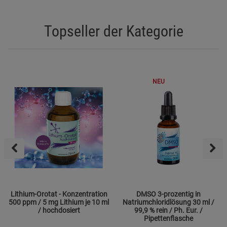
Topseller der Kategorie
NEU
Lithium-Orotat - Konzentration
DMSO 3-prozentig in
500 ppm / 5 mg Lithium je 10 ml
Natriumchloridlösung 30 ml /
/ hochdosiert
99,9 % rein / Ph. Eur. /
Pipettenflasche