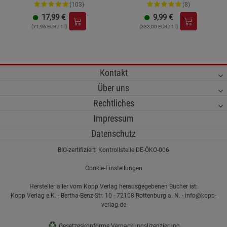
(103)
(8)
17,99
€
9,99
€
(71,96 EUR / 1 l)
(333,00 EUR / 1 l)
Kontakt
Über uns
Rechtliches
Impressum
Datenschutz
BIO-zertifiziert: Kontrollstelle DE-ÖKO-006
Cookie-Einstellungen
Hersteller aller vom Kopp Verlag herausgegebenen Bücher ist:
Kopp Verlag e.K. - Bertha-Benz-Str. 10 - 72108 Rottenburg a. N. - info@kopp-
verlag.de
♻
Gesetzeskonforme Verpackungslizenzierung