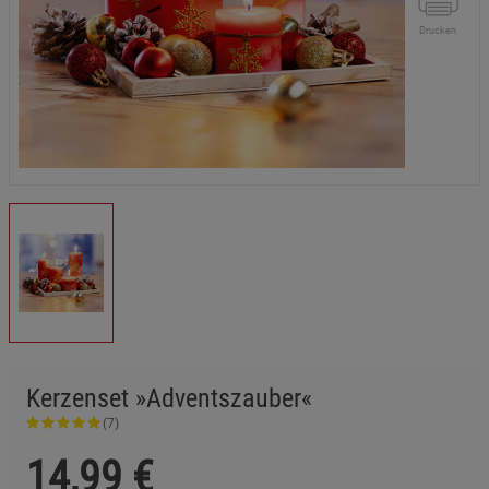
Drucken
Kerzenset »Adventszauber«
(7)
14,99
€