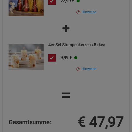
22,99
€
Statistik Cookies (2)
Statistik Cookies
Hinweise
Beschreibung Statistik Cookies
Cookie-Informationen
anzeigen
4er-Set Stumpenkerzen »Birke«
Marketing Cookies (3)
Marketing Cookies
Beschreibung Marketing Cookies
9,99
€
Cookie-Informationen
anzeigen
Hinweise
Datenschutzerklärung
Impressum
=
€
47,97
Gesamtsumme: