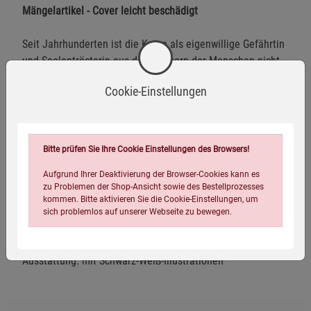
Mängelartikel - Cover leicht beschädigt
Seit Jahrhunderten ist die Katze als eigenwillige Gefährtin
und Seelentrösterin aus den Häusern der Menschen nicht
wegzudenken. Kein Wunder, dass sie auf ihren Samtpfoten
Cookie-Einstellungen
auch durch die Werke der Weltliteratur streift. Große
Katzenliebhaber wie Baudelaire und Maupassant
verewigten sie in ihren Gedichten, und der Romantiker E. T.
A. Hoffmann erhebt seinen Kater Murr parodistisch gleich
Bitte prüfen Sie Ihre Cookie Einstellungen des Browsers!
selbst in den Rang eines Dichters. Der vorliegende
Aufgrund Ihrer Deaktivierung der Browser-Cookies kann es
Abreißkalender nimmt Katzenfreunde mit auf eine
zu Problemen der Shop-Ansicht sowie des Bestellprozesses
literarische Entdeckungsreise durch das ganze Jahr von
kommen. Bitte aktivieren Sie die Cookie-Einstellungen, um
Petrarca über Goethe bis zur Grinsekatze aus »Alice im
sich problemlos auf unserer Webseite zu bewegen.
Wunderland«.
Ausstattung: mit Schwarz-Weiß-Illustrationen