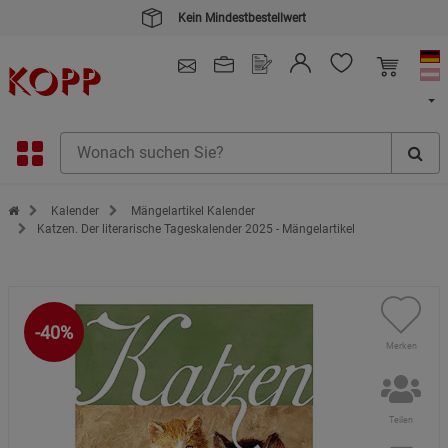
Kein Mindestbestellwert
4.91
/ 5.0 - SEHR GUT
(148.391)
Zur Startseite des Kopp Verlag Online-Shop
Kalender
Mängelartikel Kalender
Katzen. Der literarische Tageskalender 2025 - Mängelartikel
-40%
Merken
Teilen