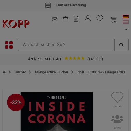
Kauf auf Rechnung
4.91
/ 5.0 - SEHR GUT
(148.390)
Zur Startseite des Kopp Verlag Online-Shop
Bücher
Mängelartikel Bücher
INSIDE CORONA - Mängelartikel
-32%
Merken
Teilen