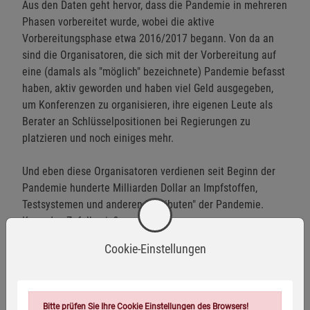
Aus den Daten geht hervor, dass die Pandemie in mehreren
Phasen vorbereitet wurde, wobei die aktive
Vorbereitungsphase etwa 2016/2017 begann. Von da an
sind die Organisatoren, die sich mit der Vorbereitung auf
eine (damals als "möglich" bezeichnete) Pandemie befasst
haben, aktiv geworden und haben viel Geld ausgegeben,
um Konferenzen zu organisieren, ihre eigenen Leute als
Berater an Schlüsselpositionen bei Regierungen zu
platzieren und noch einiges mehr.
Und eben diese Organisatoren verdienen seit Beginn der
Pandemie hunderte Milliarden Dollar an Impfstoffen,
Testsystemen und anderen "Attributen" der Pandemie.
Kann das Zufall sein?
Cookie-Einstellungen
Darüber hinaus zeigen die Daten auch, welche
übergeordneten Ziele diese Organisatoren verfolgen und
wie die Pandemie ihnen den Weg zur Erreichung dieser
Ziele ebnet.
Bitte prüfen Sie Ihre Cookie Einstellungen des Browsers!