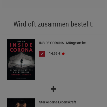
Funktionale Cookies (1)
Funktionale Cooki
Beschreibung Funktionale Cookies
Wird oft zusammen bestellt:
Cookie-Informationen
anzeigen
Statistik Cookies (2)
Statistik Cookies
INSIDE CORONA - Mängelartikel
Beschreibung Statistik Cookies
14,99
€
Cookie-Informationen
anzeigen
Marketing Cookies (3)
Marketing Cookies
Beschreibung Marketing Cookies
Cookie-Informationen
anzeigen
Datenschutzerklärung
Impressum
Stärke deine Lebenskraft