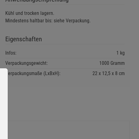
Kühl und trocken lagern.
Mindestens haltbar bis: siehe Verpackung.
Eigenschaften
Infos:
1 kg
Verpackungsgewicht:
1000 Gramm
Verpackungsmaße (LxBxH):
22
12,5
8
cm