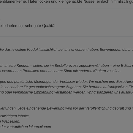
enblumenkerne, Haferflocken und kleingehackte Nüsse, einfach himmlisch gu
K
lle Lieferung, sehr gute Qualität
e das jeweilige Produkt tatsächlich bei uns erworben haben. Bewertungen durch P
 unsere Kunden – sofern sie im Bestellprozess zugestimmt haben – eine E-Mail m
en erworbenen Produkten oder unserem Shop mit anderen Käufern zu teilen.
ungen und persönliche Meinungen der Verfasser wieder. Wir machen uns diese Au
s gilt insbesondere für gesundheitsbezogene Angaben: Sie beruhen auf subjektiven 
ung oder verbindliche Empfehlung verstanden werden. Wir distanzieren uns ausdr
ewertungen. Jede eingehende Bewertung wird vor der Veröffentlichung geprüft und n
tswidrigen Inhalte,
r Webseiten,
der vertraulichen Informationen.