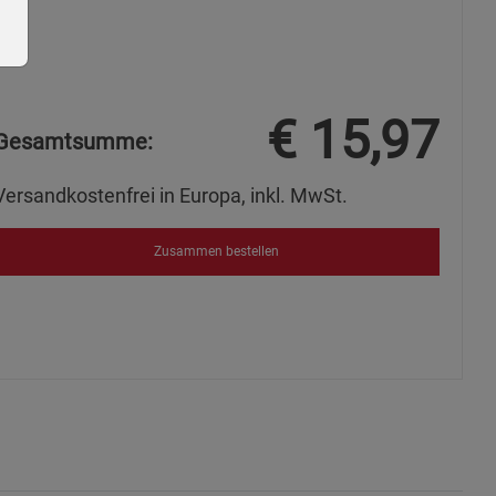
€
15,97
Gesamtsumme:
ie Gruppe
Versandkostenfrei in Europa, inkl. MwSt.
Zusammen bestellen
okies