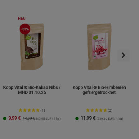
s
NEU
-33%
ies
Kopp Vital ® Bio-Kakao Nibs /
Kopp Vital ® Bio-Himbeeren
MHD 31.10.26
gefriergetrocknet
(1)
(2)
9,99
€
11,99
€
14,99 €
(49,95 EUR / 1 kg)
(239,80 EUR / 1 kg)