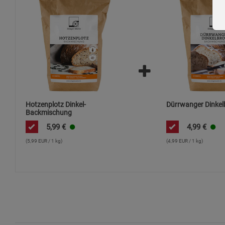
Hotzenplotz Dinkel-
Dürrwanger Dinkel
Backmischung
5,99
€
4,99
€
(5,99 EUR / 1 kg)
(4,99 EUR / 1 kg)