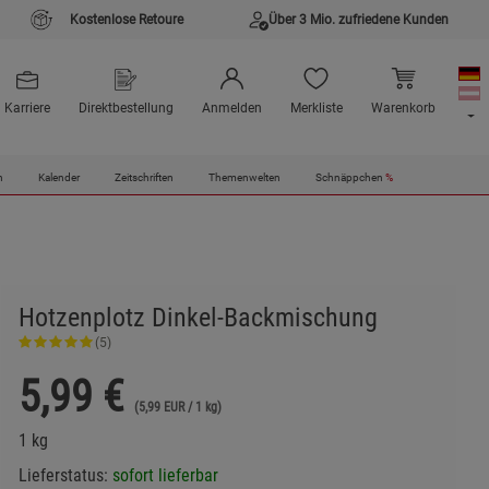
Kostenlose Retoure
Über 3 Mio. zufriedene Kunden
Karriere
Direktbestellung
Anmelden
Merkliste
Warenkorb
n
Kalender
Zeitschriften
Themenwelten
Schnäppchen
%
Hotzenplotz Dinkel-Backmischung
(5)
5,99
€
(5,99 EUR / 1 kg)
1 kg
Lieferstatus:
sofort lieferbar