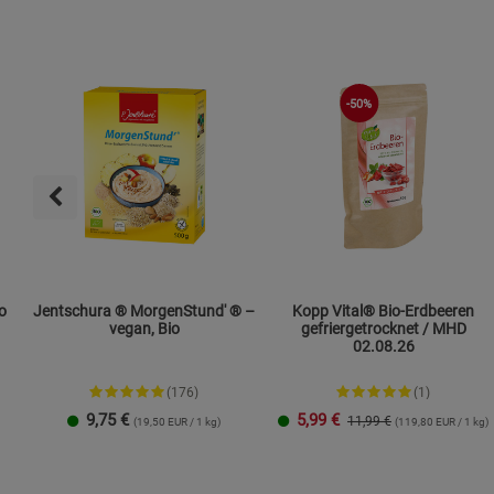
-50%
o
Jentschura ® MorgenStund' ® –
Kopp Vital® Bio-Erdbeeren
vegan, Bio
gefriergetrocknet / MHD
02.08.26
(176)
(1)
9,75
€
5,99
€
11,99 €
(19,50 EUR / 1 kg)
(119,80 EUR / 1 kg)
500 g
1 kg
2 kg