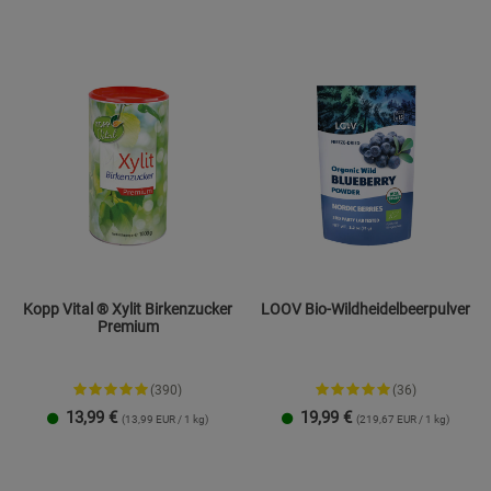
Statistik Cookies (2)
Statistik Cookie
Beschreibung Statistik Cookies
Cookie-Informationen
anzeigen
Marketing Cookies (3)
Marketing Cook
Beschreibung Marketing Cookies
Cookie-Informationen
anzeigen
Datenschutzerklärung
Impressum
Kopp Vital ® Xylit Birkenzucker
LOOV Bio-Wildheidelbeerpulver
Premium
(390)
(36)
13,99
€
19,99
€
(13,99 EUR / 1 kg)
(219,67 EUR / 1 kg)
1 kg
4,5 kg
91 g
171 g