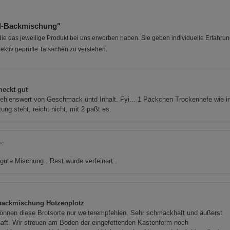
l-Backmischung"
e das jeweilige Produkt bei uns erworben haben. Sie geben individuelle Erfahru
ektiv geprüfte Tatsachen zu verstehen.
eckt gut
hlenswert von Geschmack untd Inhalt. Fyi... 1 Päckchen Trockenhefe wie in
tung steht, reicht nicht, mit 2 paßt es.
oe
gute Mischung . Rest wurde verfeinert .
1
backmischung Hotzenplotz
önnen diese Brotsorte nur weiterempfehlen. Sehr schmackhaft und äußerst
aft. Wir streuen am Boden der eingefettenden Kastenform noch