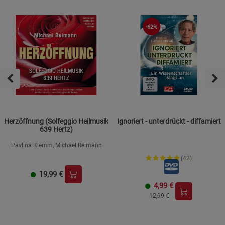
-62%
Herzöffnung (Solfeggio Heilmusik
Ignoriert - unterdrückt - diffamiert
639 Hertz)
Pavlina Klemm, Michael Reimann
(42)
19,99
€
4,99
€
12,99 €