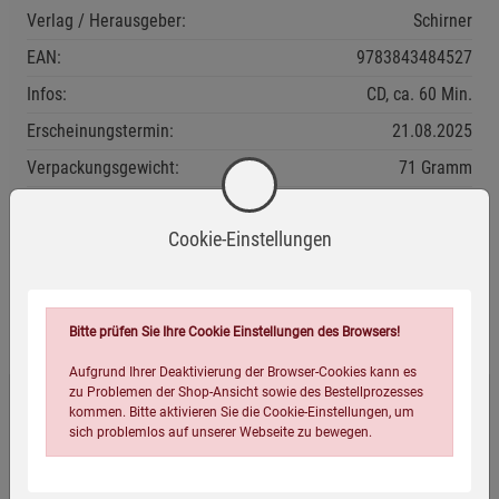
Verlag / Herausgeber:
Schirner
EAN:
9783843484527
Infos:
CD, ca. 60 Min.
Erscheinungstermin:
21.08.2025
Verpackungsgewicht:
71 Gramm
Verpackungsmaße (LxBxH):
12,5
14
1
cm
Cookie-Einstellungen
Wird oft zusammen bestellt:
Bitte prüfen Sie Ihre Cookie Einstellungen des Browsers!
Aufgrund Ihrer Deaktivierung der Browser-Cookies kann es
zu Problemen der Shop-Ansicht sowie des Bestellprozesses
kommen. Bitte aktivieren Sie die Cookie-Einstellungen, um
Heilmusik für innere Ruhe und Frieden
sich problemlos auf unserer Webseite zu bewegen.
17,95
€