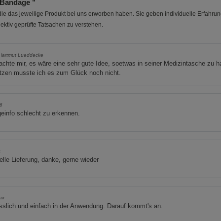
Bandage "
e das jeweilige Produkt bei uns erworben haben. Sie geben individuelle Erfahru
ektiv geprüfte Tatsachen zu verstehen.
-Hartmut Lueddecke
achte mir, es wäre eine sehr gute Idee, soetwas in seiner Medizintasche zu h
tzen musste ich es zum Glück noch nicht.
46
einfo schlecht zu erkennen.
s
lle Lieferung, danke, gerne wieder
ax
sslich und einfach in der Anwendung. Darauf kommt's an.