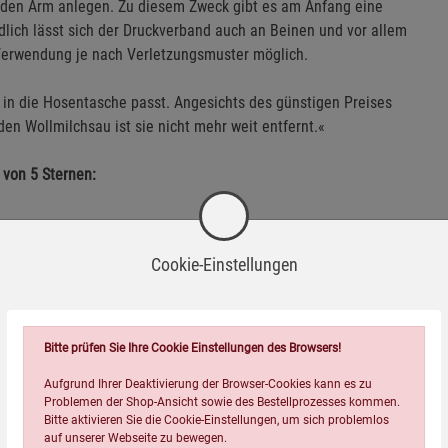
 den Arm anlegen. Zu diesem Zweck gibt es am Anfang eine
dlich lässt sich der Druckverband auch an Beinen und vor allem
Verwendung je nach Verletzungsmuster möglich.
 in die Hosentasche passt. Angesichts des günstigen Preises
nden Wollmilchsau ist sie nicht mehr weit entfernt.«
von 5 Sternen:
Cookie-Einstellungen
Bitte prüfen Sie Ihre Cookie Einstellungen des Browsers!
Aufgrund Ihrer Deaktivierung der Browser-Cookies kann es zu
Problemen der Shop-Ansicht sowie des Bestellprozesses kommen.
Bitte aktivieren Sie die Cookie-Einstellungen, um sich problemlos
auf unserer Webseite zu bewegen.