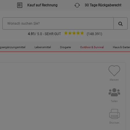
Kauf auf Rechnung
30 Tage Rückgaberecht
4.91
/ 5.0 - SEHR GUT
(148.391)
tmann Trauma-Bandage
gsergänzungsmittel
Lebensmittel
Drogerie
Outdoor & Survival
Haus & Garte
Merken
Teilen
Drucken