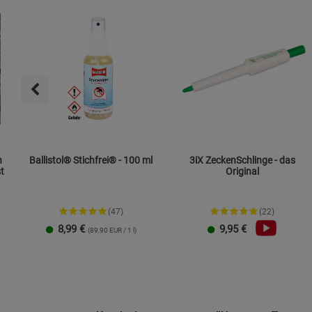
n
Ballistol® Stichfrei® - 100 ml
3iX ZeckenSchlinge - das
t
Original
(47)
(22)
8,99
€
9,95
€
(89,90 EUR / 1 l)