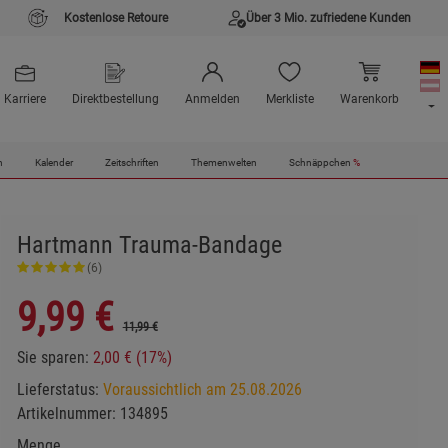
Kostenlose Retoure
Über 3 Mio. zufriedene Kunden
Karriere
Direktbestellung
Anmelden
Merkliste
Warenkorb
n
Kalender
Zeitschriften
Themenwelten
Schnäppchen
%
Hartmann Trauma-Bandage
(6)
9,99
€
11,99 €
Sie sparen:
2,00 € (17%)
Lieferstatus:
Voraussichtlich am 25.08.2026
Artikelnummer:
134895
Menge