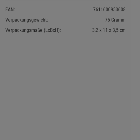
EAN:
7611600953608
Verpackungsgewicht:
75 Gramm
Verpackungsmaße (LxBxH):
3,2
11
3,5
cm