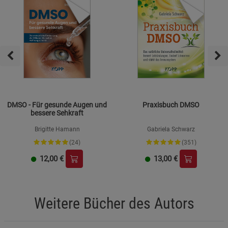
DMSO - Für gesunde Augen und
Praxisbuch DMSO
bessere Sehkraft
Brigitte Hamann
Gabriela Schwarz
(24)
(351)
12,00
€
13,00
€
Weitere Bücher des Autors