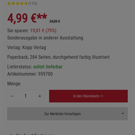
(173)
4,99
€**
24,00 €
Sie sparen:
19,01 € (79%)
Sonderausgabe in anderer Ausstattung
Verlag:
Kopp Verlag
Paperback, 284 Seiten, durchgehend farbig illustriert
Lieferstatus:
sofort lieferbar
Artikelnummer:
959700
Menge
In den Warenkorb >>
Toggle D
Zur Merkliste hinzufügen