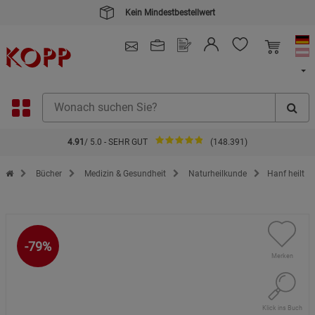
4.91
/ 5.0 - SEHR GUT
(148.391)
Zur Startseite des Kopp Verlag Online-Shop
Bücher
Medizin & Gesundheit
Naturheilkunde
Hanf heilt
-79%
Merken
Klick ins Buch