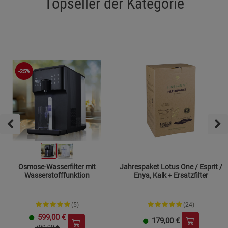
Topseller der Kategorie
Datenschutzerklärung
Impressum
-25%
Osmose-Wasserfilter mit
Jahrespaket Lotus One / Esprit /
Wasserstofffunktion
Enya, Kalk + Ersatzfilter
(5)
(24)
599,00
€
179,00
€
799.00 €