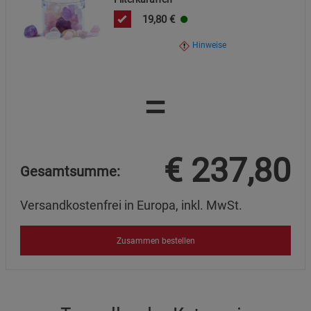
Notwendige Cookies (5)
19,80
€
Beschreibung Notwendige Cookies
Hinweise
Cookie-Informationen
anzeigen
=
Funktionale Cookies (1)
Funktionale Cooki
Beschreibung Funktionale Cookies
Cookie-Informationen
anzeigen
€
237,80
Gesamtsumme:
Statistik Cookies (2)
Statistik Cookies
Beschreibung Statistik Cookies
Versandkostenfrei in Europa, inkl. MwSt.
Cookie-Informationen
anzeigen
Zusammen bestellen
Marketing Cookies (3)
Marketing Cookies
Beschreibung Marketing Cookies
Cookie-Informationen
anzeigen