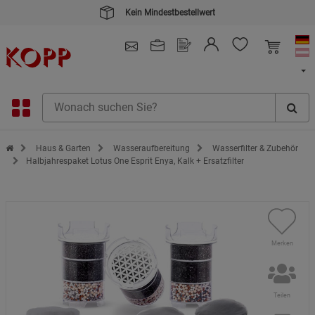
Kein Mindestbestellwert
4.91
/ 5.0 - SEHR GUT
(148.391)
Zur Startseite des Kopp Verlag Online-Shop
Haus & Garten
Wasseraufbereitung
Wasserfilter & Zubehör
Halbjahrespaket Lotus One Esprit Enya, Kalk + Ersatzfilter
Merken
Teilen