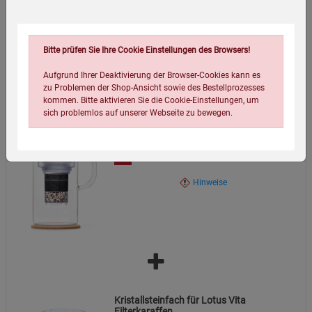
Kalk + Ersatzfilter
89,00
€
Bitte beachten Sie die Recycling-Anweisungen auf der
Hinweise
Bitte prüfen Sie Ihre Cookie Einstellungen des Browsers!
Verpackung:
Aufgrund Ihrer Deaktivierung der Browser-Cookies kann es
zu Problemen der Shop-Ansicht sowie des Bestellprozesses
Umweltfreundliche Verpackung zur Reduzierung von
kommen. Bitte aktivieren Sie die Cookie-Einstellungen, um
Transportemissionen.
sich problemlos auf unserer Webseite zu bewegen.
Lotus Vita Glas-Filterkanne ENYA mit
Bambusdeckel und edlem Griff
129,00
€
Hinweise
Einstellungen speichern für die Gruppe
Einstellungen speichern für die Gruppe
Einstellungen speichern für die Gruppe
Zurück
Einwilligung nicht erteilen
Kristallsteinfach für Lotus Vita
Filterkaraffen