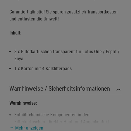
Garantiert günstig! Sie sparen zusätzlich Transportkosten
und entlasten die Umwelt!
Inhalt
:
3 x Filterkartuschen transparent für Lotus One / Esprit /
Enya
1 x Karton mit 4 Kalkfilterpads
Warnhinweise / Sicherheitsinformationen
Warnhinweise:
Enthält chemische Komponenten in den
Filterkartuschen. Direkter Haut- und Augenkontakt
Mehr anzeigen
vermeiden.