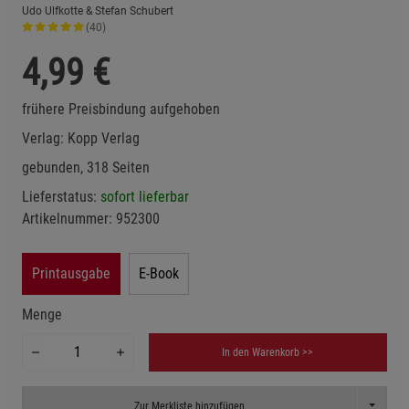
Udo Ulfkotte & Stefan Schubert
(40)
4,99
€
frühere Preisbindung aufgehoben
Verlag:
Kopp Verlag
gebunden, 318 Seiten
Lieferstatus:
sofort lieferbar
Artikelnummer:
952300
Printausgabe
E-Book
Menge
In den Warenkorb >>
Toggle D
Zur Merkliste hinzufügen