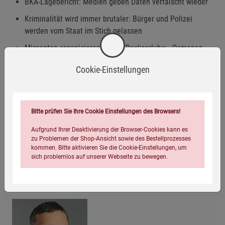
BKA-Lagebericht: Medien geben Daten verfälscht wieder
Kriminalität wird immer brutaler: Bürger und Polizei
werden vom Staat im Stich gelassen
Migranten organisieren sich in Rockerclubs: »Osmanen
Germania« wollen Deutschland erobern
Cookie-Einstellungen
Erst das »Schwarze Silvester« machte es möglich:
Bundesweite Zensur bei Flüchtlingskriminalität wird
enttarnt
Bitte prüfen Sie Ihre Cookie Einstellungen des Browsers!
Islamischer Staat: Politik lässt radikale Moscheen seit
Jahren unbehelligt
Aufgrund Ihrer Deaktivierung der Browser-Cookies kann es
zu Problemen der Shop-Ansicht sowie des Bestellprozesses
kommen. Bitte aktivieren Sie die Cookie-Einstellungen, um
sich problemlos auf unserer Webseite zu bewegen.
Autor Biographie