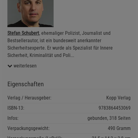
Einstellungen speichern für die Gruppe
Einstellungen speichern für die Gruppe
Einstellungen speichern für die Gruppe
Zurück
Einwilligung nicht erteilen
Stefan Schubert
, ehemaliger Polizist, Journalist und
Bestsellerautor, ist ein bundesweit anerkannter
Sicherheitsexperte. Er wurde als Spezialist für Innere
Notwendige Cookies (5)
Sicherheit, Kriminalität und Poli
...
Beschreibung Notwendige Cookies
weiterlesen
Cookie-Informationen
anzeigen
Eigenschaften
Funktionale Cookies (1)
Funktionale Cooki
Beschreibung Funktionale Cookies
Verlag / Herausgeber:
Kopp Verlag
Cookie-Informationen
anzeigen
ISBN-13:
9783864453069
Infos:
gebunden, 318 Seiten
Statistik Cookies (2)
Statistik Cookies
Verpackungsgewicht:
490 Gramm
Beschreibung Statistik Cookies